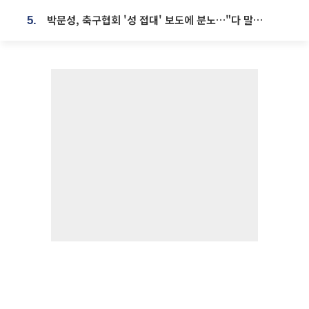
박문성, 축구협회 '성 접대' 보도에 분노…"다 말아먹으려고 작정했나"
5.