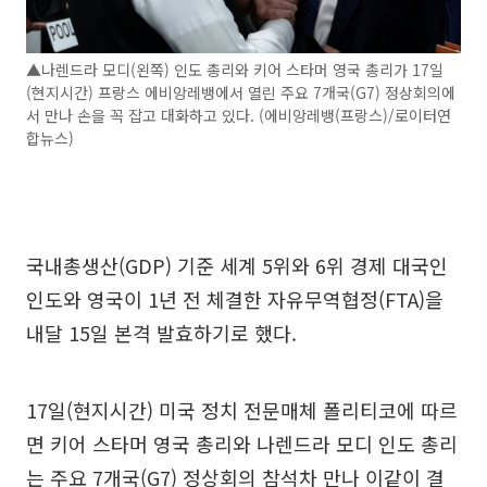
▲나렌드라 모디(왼쪽) 인도 총리와 키어 스타머 영국 총리가 17일
(현지시간) 프랑스 에비앙레뱅에서 열린 주요 7개국(G7) 정상회의에
서 만나 손을 꼭 잡고 대화하고 있다. (에비앙레뱅(프랑스)/로이터연
합뉴스)
국내총생산(GDP) 기준 세계 5위와 6위 경제 대국인
인도와 영국이 1년 전 체결한 자유무역협정(FTA)을
내달 15일 본격 발효하기로 했다.
17일(현지시간) 미국 정치 전문매체 폴리티코에 따르
면 키어 스타머 영국 총리와 나렌드라 모디 인도 총리
는 주요 7개국(G7) 정상회의 참석차 만나 이같이 결