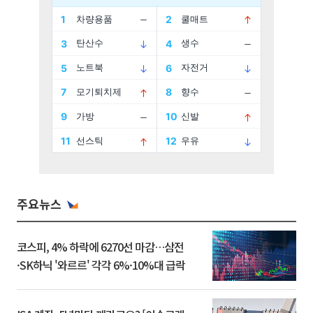
주요뉴스
코스피, 4% 하락에 6270선 마감…삼전
·SK하닉 '와르르' 각각 6%·10%대 급락