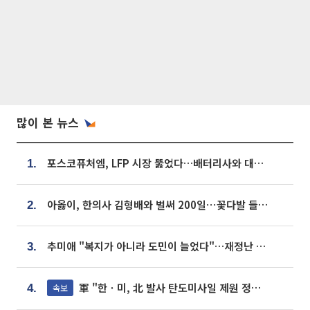
많이 본 뉴스
포스코퓨처엠, LFP 시장 뚫었다…배터리사와 대규모 장기 공급 합의
1.
아옳이, 한의사 김형배와 벌써 200일⋯꽃다발 들고 "프러포즈 아냐"
2.
추미애 "복지가 아니라 도민이 늘었다"…재정난 책임론 정면돌파
3.
軍 "한ㆍ미, 北 발사 탄도미사일 제원 정밀분석 중"
속보
4.