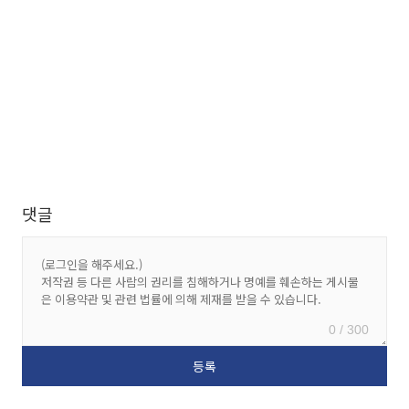
댓글
0 / 300