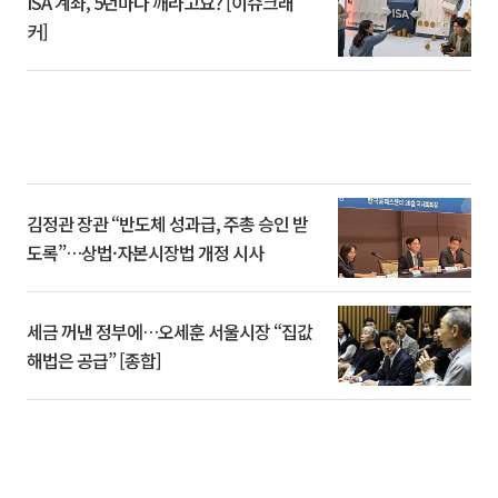
ISA 계좌, 5년마다 깨라고요? [이슈크래
커]
김정관 장관 “반도체 성과급, 주총 승인 받
도록”…상법·자본시장법 개정 시사
세금 꺼낸 정부에…오세훈 서울시장 “집값
해법은 공급” [종합]