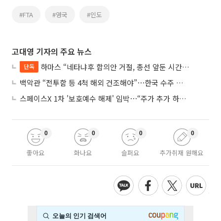
#FTA
#영국
#인도
고대영 기자의 주요 뉴스
하마스 “네타냐후 합의안 거절, 총선 앞둔 시간 끌기”
단독
백악관 “전투함 등 4척 해외 건조해야”⋯한국 수주 기대
스페이스X 1차 '보호예수 해제' 임박⋯“주가 추가 하락 가능성”
0
0
0
0
좋아요
화나요
슬퍼요
추가취재 원해요