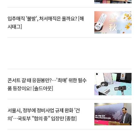
입추매직 '불발', 처서매직은 올까요? [해
시태그]
콘서트 갈 때 응원봉만?⋯'최애' 위한 필수
품 등장이오! [솔드아웃]
서울시, 정부에 정비사업 규제 완화 '건
의'⋯국토부 "협의 중" 입장만 [종합]