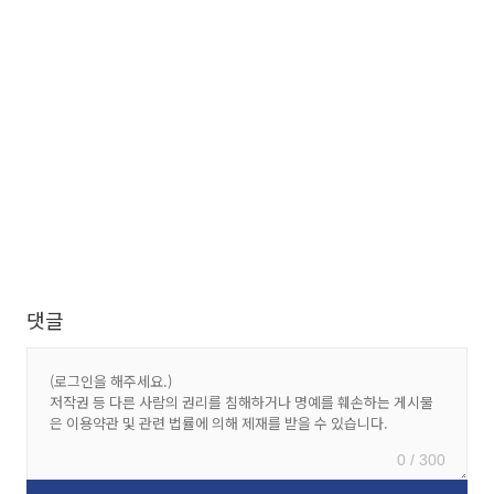
댓글
0 / 300