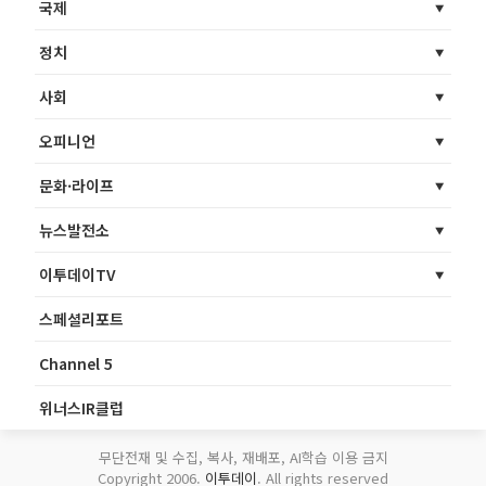
국제
정치
사회
오피니언
문화·라이프
뉴스발전소
이투데이TV
스페셜리포트
Channel 5
위너스IR클럽
무단전재 및 수집, 복사, 재배포, AI학습 이용 금지
Copyright 2006.
이투데이
. All rights reserved