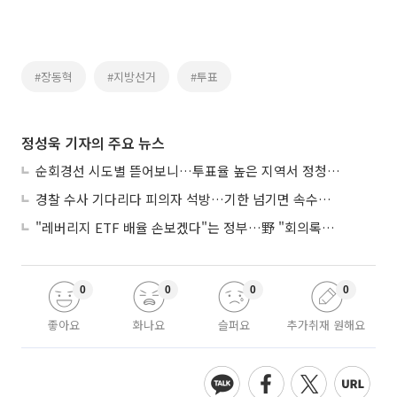
#장동혁
#지방선거
#투표
정성욱 기자의 주요 뉴스
순회경선 시도별 뜯어보니…투표율 높은 지역서 정청래 강세
경찰 수사 기다리다 피의자 석방…기한 넘기면 속수무책
"레버리지 ETF 배율 손보겠다"는 정부…野 "회의록부터 내놔야"
0
0
0
0
좋아요
화나요
슬퍼요
추가취재 원해요