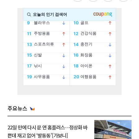
주요뉴스
22일 만에 다시 문 연 홈플러스…정상화 바
쁜데 재고 없어 ‘발동동’[가보니]