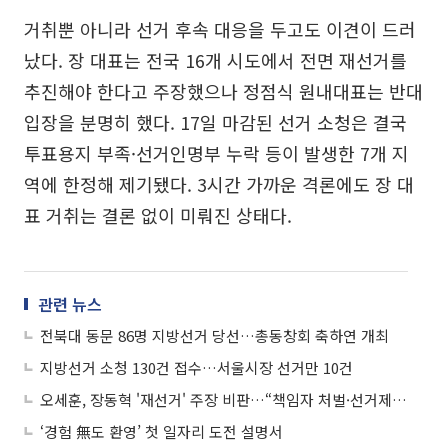
거취뿐 아니라 선거 후속 대응을 두고도 이견이 드러
났다. 장 대표는 전국 16개 시도에서 전면 재선거를
추진해야 한다고 주장했으나 정점식 원내대표는 반대
입장을 분명히 했다. 17일 마감된 선거 소청은 결국
투표용지 부족·선거인명부 누락 등이 발생한 7개 지
역에 한정해 제기됐다. 3시간 가까운 격론에도 장 대
표 거취는 결론 없이 미뤄진 상태다.
관련 뉴스
전북대 동문 86명 지방선거 당선…총동창회 축하연 개최
지방선거 소청 130건 접수…서울시장 선거만 10건
오세훈, 장동혁 '재선거' 주장 비판…“책임자 처벌·선거제도 개혁 우선”
‘경험 無도 환영’ 첫 일자리 도전 설명서