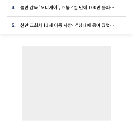
놀란 감독 '오디세이', 개봉 4일 만에 100만 돌파⋯'왕사남' 보다 빠르다
4.
천안 교회서 11세 아동 사망…“침대에 묶여 있었다” 진술 확보
5.