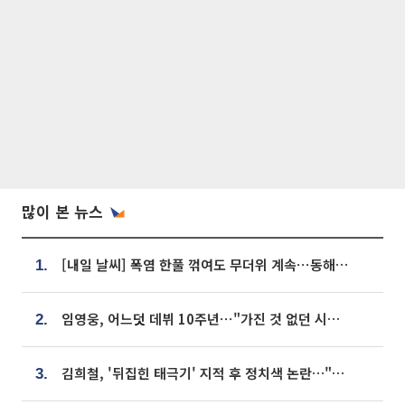
많이 본 뉴스
[내일 날씨] 폭염 한풀 꺾여도 무더위 계속⋯동해안 이틀 연속 비
1.
임영웅, 어느덧 데뷔 10주년⋯"가진 것 없던 시절, 내 앞엔 20명의 팬뿐"
2.
김희철, '뒤집힌 태극기' 지적 후 정치색 논란…"좌우 떠나 우리나라 국기"
3.