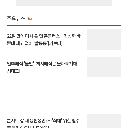
주요뉴스
22일 만에 다시 문 연 홈플러스…정상화 바
쁜데 재고 없어 ‘발동동’[가보니]
입추매직 '불발', 처서매직은 올까요? [해
시태그]
콘서트 갈 때 응원봉만?⋯'최애' 위한 필수
품 등장이오! [솔드아웃]