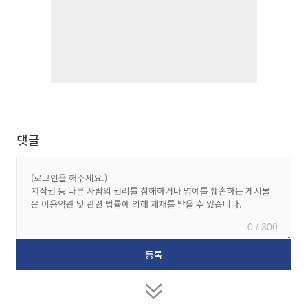
댓글
0 / 300