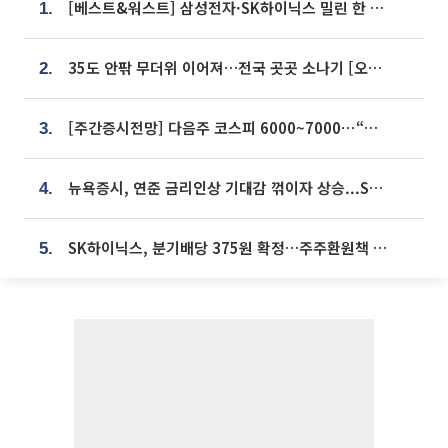
[베스트&워스트] 삼성전자·SK하이닉스 밀린 한 주…상상인증권은 85% 급등
1.
35도 안팎 무더위 이어져…전국 곳곳 소나기 [오늘 날씨]
2.
[주간증시전망] 다음주 코스피 6000~7000⋯“外人 수급은 정책이 변수”
3.
뉴욕증시, 연준 금리인상 기대감 꺾이자 상승...S&P500 사상 최고치 [종합]
4.
SK하이닉스, 분기배당 375원 확정…주주환원책 9월로 앞당겨 발표
5.