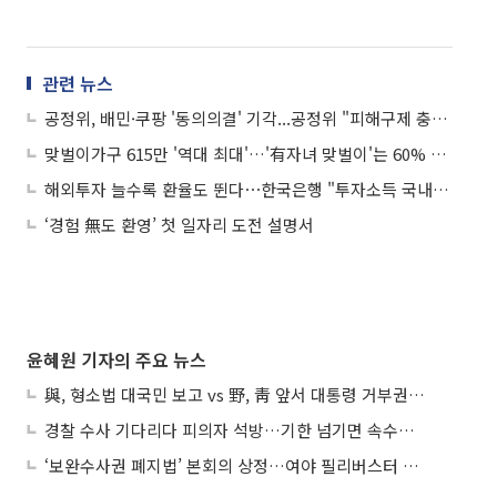
관련 뉴스
공정위, 배민·쿠팡 '동의의결' 기각...공정위 "피해구제 충분치 않아"
맞벌이가구 615만 '역대 최대'…'有자녀 맞벌이'는 60% 첫 돌파
해외투자 늘수록 환율도 뛴다⋯한국은행 "투자소득 국내 환류 촉진해야"
‘경험 無도 환영’ 첫 일자리 도전 설명서
윤혜원 기자의 주요 뉴스
與, 형소법 대국민 보고 vs 野, 靑 앞서 대통령 거부권 촉구
경찰 수사 기다리다 피의자 석방…기한 넘기면 속수무책
‘보완수사권 폐지법’ 본회의 상정…여야 필리버스터 대치