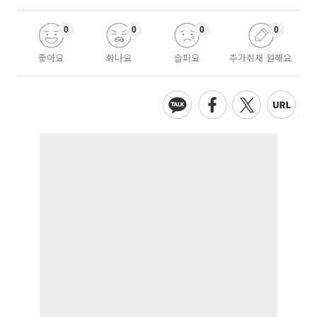
0
0
0
0
좋아요
화나요
슬퍼요
추가취재 원해요