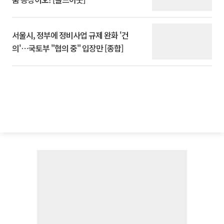
서울시, 정부에 정비사업 규제 완화 '건
의'⋯국토부 "협의 중" 입장만 [종합]