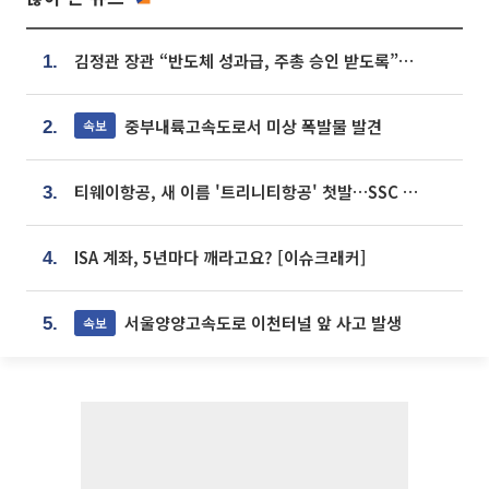
김정관 장관 “반도체 성과급, 주총 승인 받도록”…상법·자본시장법 개정 시사
1.
중부내륙고속도로서 미상 폭발물 발견
속보
2.
티웨이항공, 새 이름 '트리니티항공' 첫발…SSC 전략 본격화
3.
ISA 계좌, 5년마다 깨라고요? [이슈크래커]
4.
서울양양고속도로 이천터널 앞 사고 발생
속보
5.