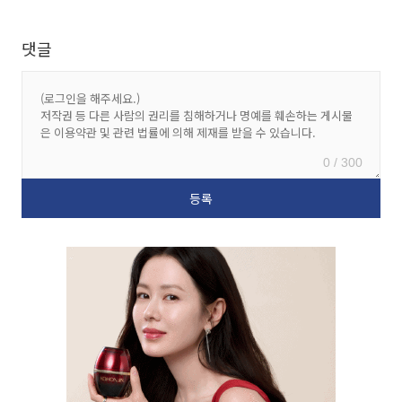
댓글
0 / 300