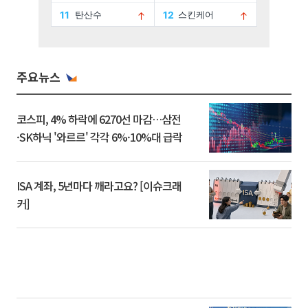
주요뉴스
코스피, 4% 하락에 6270선 마감…삼전
·SK하닉 '와르르' 각각 6%·10%대 급락
ISA 계좌, 5년마다 깨라고요? [이슈크래
커]