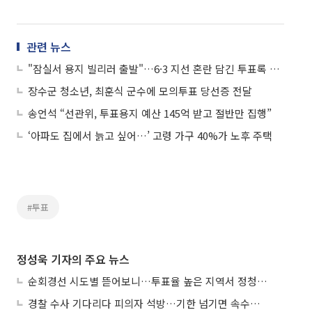
관련 뉴스
"잠실서 용지 빌리러 출발"…6·3 지선 혼란 담긴 투표록 공개
장수군 청소년, 최훈식 군수에 모의투표 당선증 전달
송언석 “선관위, 투표용지 예산 145억 받고 절반만 집행”
‘아파도 집에서 늙고 싶어…’ 고령 가구 40%가 노후 주택
#투표
정성욱 기자의 주요 뉴스
순회경선 시도별 뜯어보니…투표율 높은 지역서 정청래 강세
경찰 수사 기다리다 피의자 석방…기한 넘기면 속수무책