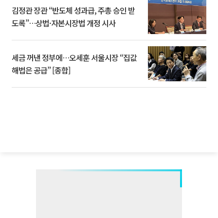
김정관 장관 “반도체 성과급, 주총 승인 받
도록”…상법·자본시장법 개정 시사
세금 꺼낸 정부에…오세훈 서울시장 “집값
해법은 공급” [종합]