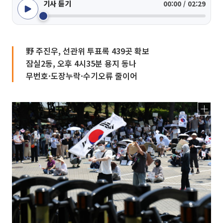
기사 듣기
00:00 / 02:29
野 주진우, 선관위 투표록 439곳 확보
잠실2동, 오후 4시35분 용지 동나
무번호·도장누락·수기오류 줄이어