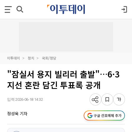
이투데이
정치
국회/정당
"잠실서 용지 빌리러 출발"…6·3
지선 혼란 담긴 투표록 공개
입력 2026-06-18 14:32
정성욱 기자
구글 선호매체 추가