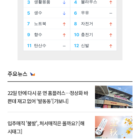
주요뉴스
22일 만에 다시 문 연 홈플러스…정상화 바
쁜데 재고 없어 ‘발동동’[가보니]
입추매직 '불발', 처서매직은 올까요? [해
시태그]