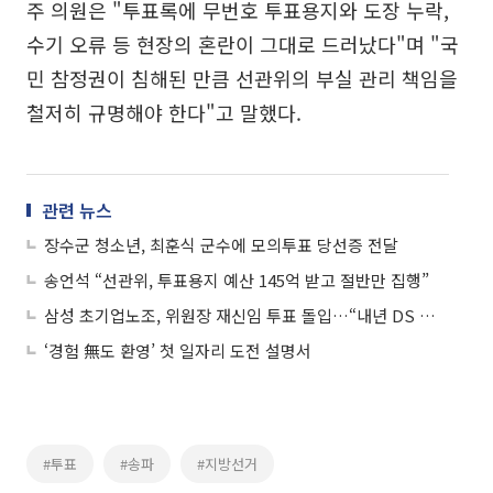
주 의원은 "투표록에 무번호 투표용지와 도장 누락,
수기 오류 등 현장의 혼란이 그대로 드러났다"며 "국
민 참정권이 침해된 만큼 선관위의 부실 관리 책임을
철저히 규명해야 한다"고 말했다.
관련 뉴스
장수군 청소년, 최훈식 군수에 모의투표 당선증 전달
송언석 “선관위, 투표용지 예산 145억 받고 절반만 집행”
삼성 초기업노조, 위원장 재신임 투표 돌입…“내년 DS 분리교섭 추진”
‘경험 無도 환영’ 첫 일자리 도전 설명서
#투표
#송파
#지방선거