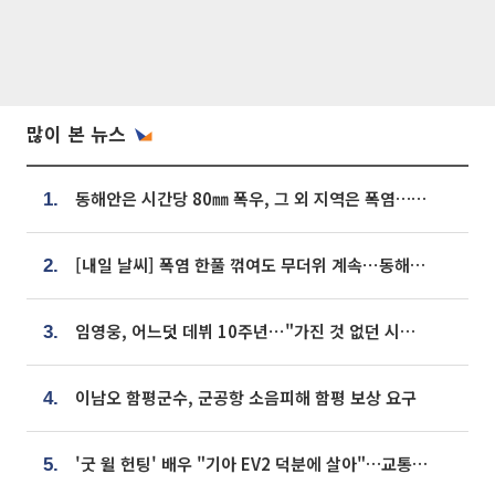
많이 본 뉴스
동해안은 시간당 80㎜ 폭우, 그 외 지역은 폭염…‘극과 극 날씨’
1.
[내일 날씨] 폭염 한풀 꺾여도 무더위 계속⋯동해안 이틀 연속 비
2.
임영웅, 어느덧 데뷔 10주년⋯"가진 것 없던 시절, 내 앞엔 20명의 팬뿐"
3.
이남오 함평군수, 군공항 소음피해 함평 보상 요구
4.
'굿 윌 헌팅' 배우 "기아 EV2 덕분에 살아"…교통사고 후 안전성 극찬
5.