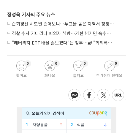
정성욱 기자의 주요 뉴스
순회경선 시도별 뜯어보니…투표율 높은 지역서 정청래 강세
경찰 수사 기다리다 피의자 석방…기한 넘기면 속수무책
"레버리지 ETF 배율 손보겠다"는 정부…野 "회의록부터 내놔야"
0
0
0
0
좋아요
화나요
슬퍼요
추가취재 원해요