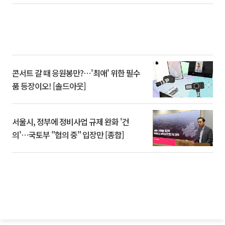
콘서트 갈 때 응원봉만?⋯'최애' 위한 필수
품 등장이오! [솔드아웃]
서울시, 정부에 정비사업 규제 완화 '건
의'⋯국토부 "협의 중" 입장만 [종합]