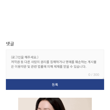
댓글
0 / 300