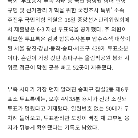
국회 '투표용지 부족 사태 등 국민 참정권 침해 진상
규명 및 선거관리 개혁을 위한 국정조사 특위' 소속
주진우 국민의힘 의원은 18일 중앙선거관리위원회에
서 제출받은 6·3 지선 투표록을 공개했다. 주 의원이
확보한 투표록은 검경 합동수사본부 압수수색 대상이
된 서울 광진·강남·동작·송파·서초구 439개 투표소분
이다. 혼란이 가장 컸던 송파구는 올림픽공원 봉쇄 시
위로 접근이 막힌 곳을 빼고 52곳이 제출됐다.
부족 사태가 가장 먼저 알려진 송파구 잠실2동 제6투
표소 투표록에는, 오후 4시35분 용지가 전량 소진돼
투표가 멈췄다고 기재됐다. 일련번호 없는 50매가 두
차례 들어오고, 투표관리관 도장이 빠진 채 교부된 용
지가 뒤늦게 확인됐다는 기록도 남았다.