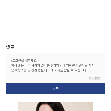
댓글
0 / 300