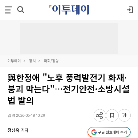
이투데이
정치
국회/정당
與한정애 "노후 풍력발전기 화재·
붕괴 막는다"…전기안전·소방시설
법 발의
입력 2026-06-18 10:29
정성욱 기자
구글 선호매체 추가