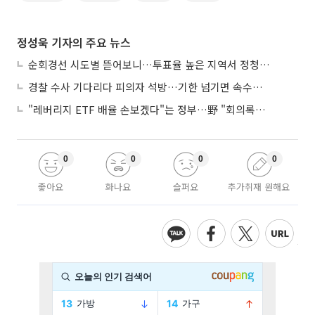
정성욱 기자의 주요 뉴스
순회경선 시도별 뜯어보니…투표율 높은 지역서 정청래 강세
경찰 수사 기다리다 피의자 석방…기한 넘기면 속수무책
"레버리지 ETF 배율 손보겠다"는 정부…野 "회의록부터 내놔야"
0
0
0
0
좋아요
화나요
슬퍼요
추가취재 원해요