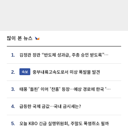
많이 본 뉴스
김정관 장관 “반도체 성과급, 주총 승인 받도록”…상법·자본시장법 개정 시사
1.
중부내륙고속도로서 미상 폭발물 발견
속보
2.
태풍 '돌핀' 이어 '찬홈' 등장…예상 경로에 한국 '한숨'
3.
급등한 국제 금값…국내 금시세는?
4.
오늘 KBO 긴급 실행위원회, 주말도 폭염취소 될까
5.