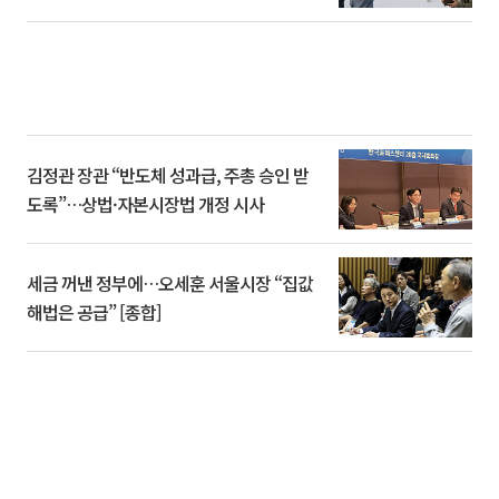
김정관 장관 “반도체 성과급, 주총 승인 받
도록”…상법·자본시장법 개정 시사
세금 꺼낸 정부에…오세훈 서울시장 “집값
해법은 공급” [종합]