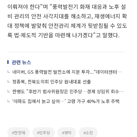
이뤄져야 한다"며 "풍력발전기 화재 대응과 노후 설
비 관리의 안전 사각지대를 해소하고, 재생에너지 확
대 정책에 발맞춰 안전관리 체계가 뒷받침될 수 있도
록 법·제도적 기반을 마련해 나가겠다"고 말했다.
관련 뉴스
네이버, GS 풍력발전 발전소에 지분 투자...“데이터센터용 재생에너지 수급 안정성↑”
정종복, 전북도의회 민주당 원내대표 선출
한병도 "후반기 법사위원장은 민주당…경제 상임위 회수도 검토"
‘아파도 집에서 늙고 싶어…’ 고령 가구 40%가 노후 주택
#한정애
#민주당
#영덕
#소방