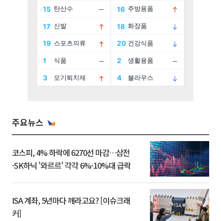
주요뉴스
코스피, 4% 하락에 6270선 마감…삼전
·SK하닉 '와르르' 각각 6%·10%대 급락
ISA 계좌, 5년마다 깨라고요? [이슈크래
커]