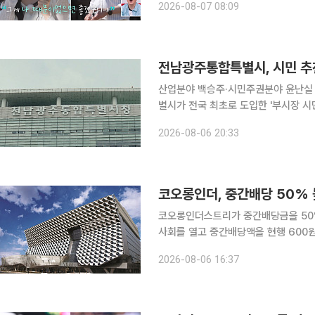
2026-08-07 08:09
기심을 자아냈다. ‘사계 민박’을 가장
전남광주통합특별시, 시민 추천
산업분야 백승주·시민주권분야 윤난실 선정특
별시가 전국 최초로 도입한 '부시장 시
주권 등 분야 후보자를 부시장 최종 후보자로 지명했다. 이번 지명
2026-08-06 20:33
배심원단 심사, 시민 온라인 투표를 거
코오롱인더, 중간배당 50%
코오롱인더스트리가 중간배당금을 50% 높이며 주주
사회를 열고 중간배당액을 현행 600원에
더스트리는 지난해 5월 주주친화 경영 
2026-08-06 16:37
의했다. 중간배당 600원 및 결산배당