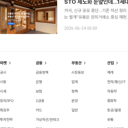
STO 제도화 눈앞인데…1세
카사, 신규 공모 중단…기존 자산 정리
는 별개”유통은 장외거래소 중심 재편…과제는 발행 생태
카사코리아가 신규 사업을 중단하고 기
2026-06-24 06:00
제도 시행을 앞두고 제도권 편입을 준
마켓
금융
부동산
산업
공시
금융정책
시장동향
재계
시황
은행
업계
전자/통신/IT
시세
보험
정책
자동차
장외/IPO
2금융
분양
중화학
특징주
카드
일반
항공/물류
투자전략
가상자산/핀테크
유통