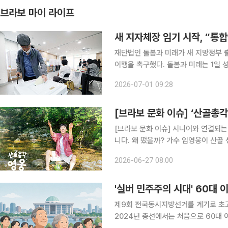
브라보 마이 라이프
새 지자체장 임기 시작, “통
재단법인 돌봄과 미래가 새 지방정부
이행을 촉구했다. 돌봄과 미래는 1일 성명을 내고 “돌봄 공약은 선거용 구호가 아니라 주민의 삶에
대한 공적 약속”이라며 “새 지자체장
2026-07-01 09:28
행으로 이
[브라보 문화 이슈] ‘산골총각
[브라보 문화 이슈] 시니어와 연결되는
니다. 왜 떴을까? 가수 임영웅이 산골 생활에 나섰다. 지난 23일 첫 방송된 SBS 예능 ‘산골총각 영
웅’이 시청률 4.7%(닐슨코리아, 전
2026-06-27 08:00
영웅이 출연한 만큼 관심이 컸지만, 
'실버 민주주의 시대' 60대 
제9회 전국동시지방선거를 계기로 초고
2024년 총선에서는 처음으로 60대 