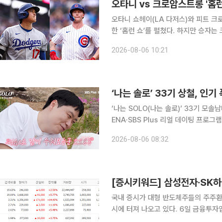
오타니 vs 크로암스트롱 '홈
오타니 쇼헤이(LA 다저스)와 피트 
한 ‘홈런 쇼’를 펼쳤다. 하지만 승자
을 질주했고, 다저스는 시즌 첫 6연패 수렁에 빠졌다. 오타니는 6일(
2026-08-06 10:21
카고 리글리필드에서 열린 2026 ML
‘나는 솔로’ 33기 상철, 인
‘나는 SOLO(나는 솔로)’ 33기 모솔남녀
ENA·SBS Plus 리얼 데이팅 프로그
서 33기 ‘모태솔로 특집’이 포문을 열었다. 이날 솔로나라에 가장 먼저 입성한 영수는 
2026-08-06 08:32
에서 “연애 대신 수학과 외국어 공부에
국내 증시가 대형 반도체주들의 주주환
시에 터져 나오고 있다. 6일 금융투자업계에 따르면 이날 장 시작 전 네이버페이증권 실시간 검색
상위권에는 삼성전자, SK하이닉스, 네