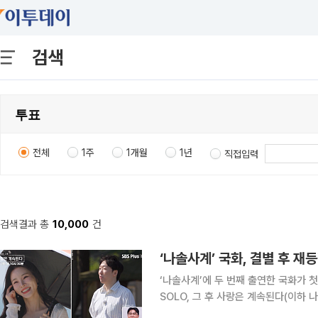
검색
전체
1주
1개월
1년
직접입력
검색결과 총
10,000
건
‘나솔사계’ 국화, 결별 후 재
‘나솔사계’에 두 번째 출연한 국화가 첫인상 투표를 휩쓸었다. 6
SOLO, 그 후 사랑은 계속된다(이하 
을 연 가운데, ‘경력직’ 솔로녀 6인과