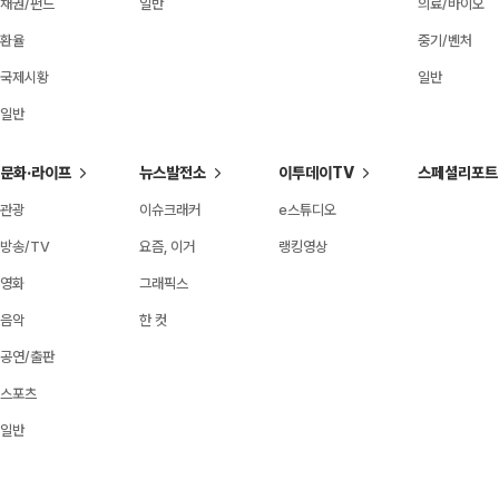
채권/펀드
일반
의료/바이오
환율
중기/벤처
국제시황
일반
일반
문화·라이프
뉴스발전소
이투데이TV
스페셜리포트
관광
이슈크래커
e스튜디오
방송/TV
요즘, 이거
랭킹영상
영화
그래픽스
음악
한 컷
공연/출판
스포츠
일반