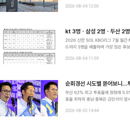
천을 거쳐 선정된 개인 15명과 단체 
2026-08-04 12:00
인사와
kt 3명ㆍ삼성 2명ㆍ두산 2명
2026 신한 SOL KBO리그 7월 월간
드까지 3명을 배출하며 가장 많은 후보
을 올리며 치열한 경쟁을 예고했다. KBO는 4일 2026 신한 SOL KBO리그 7월 월간 MVP 후보 7
2026-08-04 11:09
명을 발표했다. 투수 부문에는 kt 위즈
순회경선 시도별 뜯어보니…투
부산 62% 최고 투표율에 정청래 5.5
표율 최하위 충남·충북은 김민석이 앞서시
당 8·17 전당대회 당 대표 순회경선
2026-08-03 14:44
겹친 것으로 나타났다. 투표율 1위 부