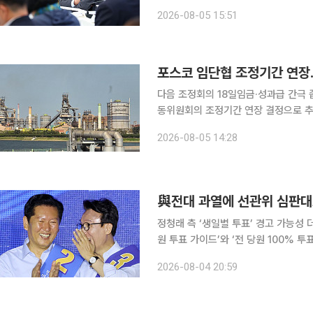
가유산청 2차 업무보고에서 “최근 국
2026-08-05 15:51
포스코 임단협 조정기간 연장
다음 조정회의 18일임금·성과급 간극 좁히기가 관건 포스코 노사의 임금
동위원회의 조정기간 연장 결정으로 추가 논의를 이어가게 
사를 대상으로 열린 임단협 2차 조정
2026-08-05 14:28
다. 포스코 노조는 지난달 8~9일 
與전대 과열에 선관위 심판대
정청래 측 ‘생일별 투표’ 경고 가능성 더불어민주당 8·17 전당대회 과정에서 불거진 ‘생일별 최고위
원 투표 가이드’와 ‘전 당원 100% 
내린다. 당 선관위 공명선거분과는 4일 서울 여의도 중앙당사에서 회의를 열고 두 사안의 당규 위반
2026-08-04 20:59
여부와 제