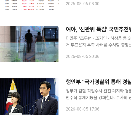
2026-08-06 08:00
렸다. 특히 국내 반도체 양대 산맥인 
여야, '선관위 특검' 국민추천
더민주 "조두현ㆍ조기연ㆍ하상응 등 3명"
거 투표용지 부족 사태를 수사할 중
다. 5일 더불어민주당은 추천위원으로 춘천지검 속초지청장을 지낸 조두현 변호사, 교육부 행정처
2026-08-05 20:36
분위원인 조기연 변호사, 경제정의실
행안부 "국가경찰위 통해 경찰
정부가 검찰 직접수사 완전 폐지와 경
민주적 통제기능을 강화한다. 수사의 공정성을 제고하기
보고에서 이 같은 하반기 추진과제를 발표했다. 행안부는 상반기 성과로 ‘생명
2026-08-05 17:06
고유가 피해지원금 지급, 인공지능(AI)