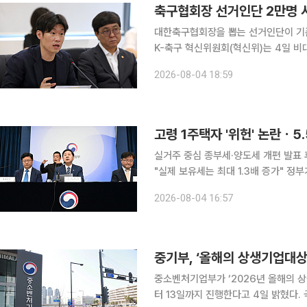
축구협회장 선거인단 2만명 
대한축구협회장을 뽑는 선거인단이 기존 
K-축구 혁신위원회(혁신위)는 4일 비
발표했다. 출범 후 다섯 번째 회의다. 혁신위는 브리핑 자료를 통해 이번 권고안이 대한체육회장 선
2026-08-04 18:59
거인단 개편안을 기본 틀로 삼되 프로·
고령 1주택자 '위헌' 논란ㆍ
실거주 중심 종부세·양도세 개편 발표 
"실제 보유세는 최대 1.3배 증가" 정부가 실거주 여부에 따라 종합부동산세와 양도소득세 혜택을 차
등화하는 내용을 담은 세제개편안을 발
2026-08-04 16:57
세제 혜택을 확대하는 대신 비거주자의
중기부, ‘올해의 상생기업대상
중소벤처기업부가 ‘2026년 올해의 
터 13일까지 진행한다고 4일 밝혔다. 국민투표 대상은 국민추천심사단 평가와 동반성장위원회 추