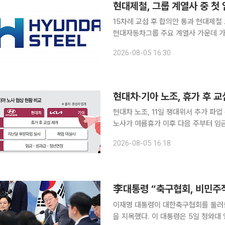
현대제철, 그룹 계열사 중 첫
15차례 교섭 후 합의안 통과 현대제철 노사의 올해 임금·단체협약(임단협) 잠정 합의안이 가결됐다.
현대자동차그룹 주요 계열사 가운데 가장 먼저 임단협
노조는 이날 실시한 조합원 찬반 투표에서
2026-08-05 16:30
성표를 던져 지난달 31일 노사가 마련
현대차·기아 노조, 휴가 후 교
현대차 노조, 11일 쟁대위서 추가 파업 논의기
노사가 여름휴가 이후 다음 주부터 임
따른 생산 차질이 판매 감소로 이어진 
2026-08-05 16:18
도 합법적인 파업권을 확보한 상태여서
李대통령 “축구협회, 비민주
이재명 대통령이 대한축구협회를 둘러싼
을 지목했다. 이 대통령은 5일 청와대 영빈관에서 열린 교육부·국가교육위원회·문화체육관광부·국