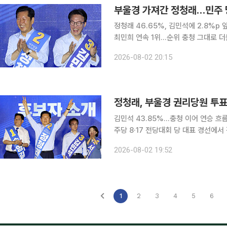
부울경 가져간 정청래…민주 
정청래 46.65%, 김민석에 2.8%
최민희 연속 1위…순위 충청 그대로 더불어민주당 8·17 전당대회 당 대표 경선에서 정청래 후보가
부산·울산·경남(부울경) 권리당원 투표
2026-08-02 20:15
밀린 지 하루 만에 판세를 되돌리면서, 
정청래, 부울경 권리당원 투표
김민석 43.85%…충청 이어 연승 흐름엔
주당 8·17 전당대회 당 대표 경선에서
차지했다. 전날 충청권 첫 경선에서 김민석
2026-08-02 19:52
2일 순회경선 이틀째 일정으로 울산, 
1
2
3
4
5
6