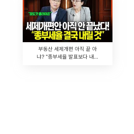
부동산 세제개편 아직 끝 아
냐? "종부세율 발표보다 내릴
것" 장기거주·양도세 전망 I 집
땅지성 I 김인만, 진미윤