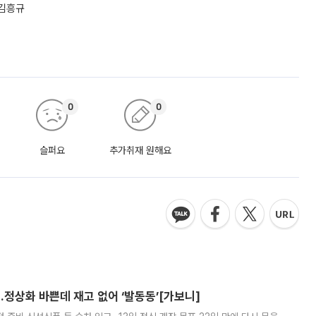
 김흥규
0
0
슬퍼요
추가취재 원해요
…정상화 바쁜데 재고 없어 ‘발동동’[가보니]