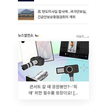
北 탄도미사일 발사에…국가안보실,
긴급안보상황점검회의 개최
뉴스발전소
콘서트 갈 때 응원봉만?⋯'최
애' 위한 필수품 등장이오! [솔
드아웃]