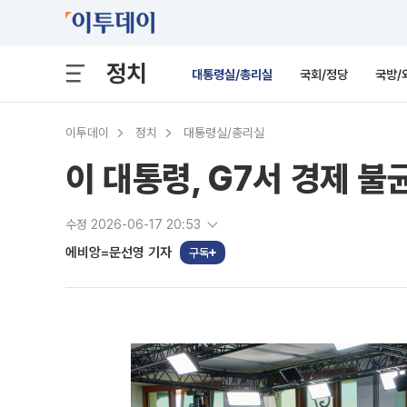
정치
대통령실/총리실
국회/정당
국방/
이투데이
정치
대통령실/총리실
이 대통령, G7서 경제 
수정 2026-06-17 20:53
에비앙=문선영 기자
구독