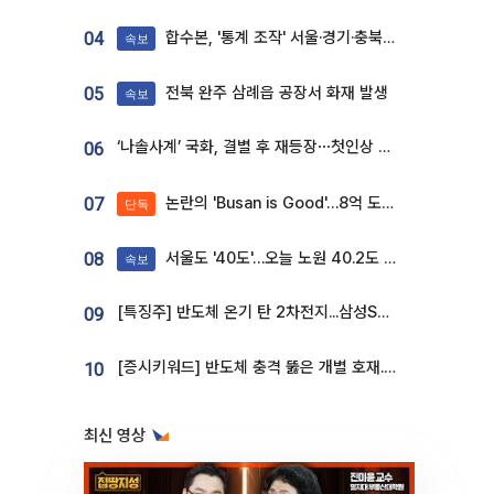
합수본, '통계 조작' 서울·경기·충북 선관위 등 추가 압수수색
04
속보
전북 완주 삼례읍 공장서 화재 발생
05
속보
‘나솔사계’ 국화, 결별 후 재등장⋯첫인상 투표 휩쓸고 ‘인기녀’ 등극
06
논란의 'Busan is Good'…8억 도시브랜드, 용산 대통령실 CI 업체가 수행
07
단독
서울도 '40도'…오늘 노원 40.2도 기록
08
속보
[특징주] 반도체 온기 탄 2차전지...삼성SDI, 장 초반 7% 넘게 껑충
09
[증시키워드] 반도체 충격 뚫은 개별 호재...포스코퓨처엠·에코프로·한화솔루션 '눈길'
10
최신 영상