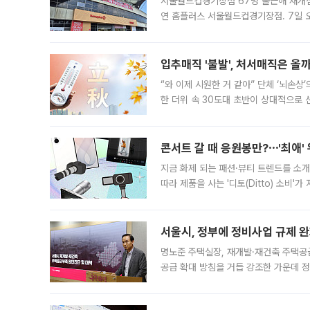
서울월드컵경기장점 67명 출근해 재개점 
연 홈플러스 서울월드컵경기장점. 7일 
우유, 과일 같은 신선식품이 차근차근 자
입추매직 '불발', 처서매직은 올
“와 이제 시원한 거 같아” 단체 ‘뇌손상
한 더위 속 30도대 초반이 상대적으로
지역에 있었습니다. 7월 말에는 서풍과
콘서트 갈 때 응원봉만?⋯'최애'
지금 화제 되는 패션·뷰티 트렌드를 소개
따라 제품을 사는 '디토(Ditto) 소비
어디일까요? 아이돌 콘서트 시작을 기다
서울시, 정부에 정비사업 규제 완화
명노준 주택실장, 재개발·재건축 주택공
공급 확대 방침을 거듭 강조한 가운데 정
면 반박하고 나섰다. 명노준 서울시 주택