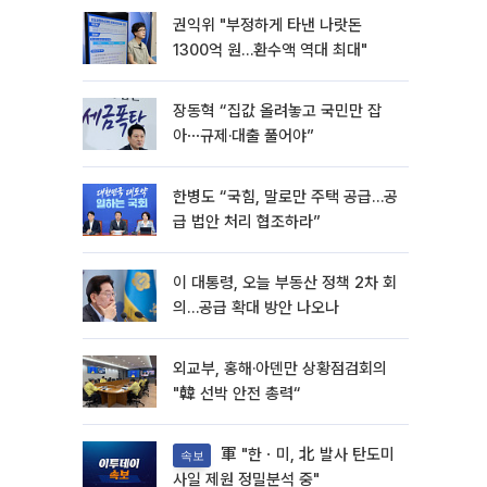
권익위 "부정하게 타낸 나랏돈
1300억 원…환수액 역대 최대"
장동혁 “집값 올려놓고 국민만 잡
아⋯규제·대출 풀어야”
한병도 “국힘, 말로만 주택 공급…공
급 법안 처리 협조하라”
이 대통령, 오늘 부동산 정책 2차 회
의…공급 확대 방안 나오나
외교부, 홍해·아덴만 상황점검회의
"韓 선박 안전 총력“
軍 "한ㆍ미, 北 발사 탄도미
속보
사일 제원 정밀분석 중"