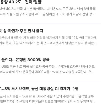
·광양 40.2도…전국 '펄펄'
·광양 40.2도 전국 대부분 폭염특보…체감온도도 곳곳 38도 넘어 8일 동해
지속 서울 노원구의 기온이 40도를 넘어선 데 이어 경기 하남과 전남 광양
. 전국 대부분 지역에 폭염특보가 내려진 가운데 곳곳에서 39~40도 안팎
켓 상·하한가 주문 한시 금지
마켓에서 발생하는 가격 왜곡 현상을 방지하기 위해 이달 12일부터 프리마켓
기로 했다. 7일 넥스트레이드는 최근 프리마켓에서 발생한 소량의 상·하한
, 주문 오류로 인한 가격 급등락을 최소화하기 위한 비상 대응방안을 발표
 풀린다…은행권 3000억 공급
리·농협도 취급 검토 당국 실수요자 공급 주문…분양가·필요자금 반영해 한도
에이치방배’에 주요 은행들이 3000억원 규모의 잔금대출을 공급한다. 우리
하고 있어 향후 공급 규모가 늘어날 전망이다. 7일 금융권에 따르면 KB국
od'…8억 도시브랜드, 용산 대통령실 CI 업체가 수행
시 도시브랜드 ‘Busan is Good’ 개발 사업의 수행기관이 윤석열 정부
여했던 디자인 전문업체 피앤(P&)인 것으로 확인됐다. 8억 원이 투입된 부산
 부족과 디자인 정체성 논란에 휩싸였던 만큼, 사업 선정 과정과 결과물에