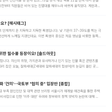
준비 신선식품 등 순차 입고…13일 정식 개장 목표 22일 만에 다시 문을
오전부터 직원들은 비어 있는 진열대를 채우느라 바쁘게 움직였다. 계란과
리를 잡기 시작했지만, 매장 곳곳엔 여전히 텅 빈 매대가 먼저 눈에 들어왔
까요? [해시태그]
’의 단계까지 온 지독하고 지독한 폭염입니다. 낮 기온이 37~39도를 찍는 극
 선선하게 느껴질 지경인데요. 이번 폭염의 중심은 처음 영남을 비롯한 동쪽
 북서풍이 산맥을 넘어 영남 쪽으로 내려오면서 뜨겁고 건조해졌는데요.
 위한 필수품 등장이오! [솔드아웃]
합니다. 자신의 취향, 가치관과 유사하거나 인기 있는 인물 혹은 콘텐츠를
'가 자리 잡은 오늘, 잘파세대(Z세대와 알파세대의 합성어)의 눈길이 쏠린 곳은
리는 공연장. 응원봉만큼이나 눈에 띄는 게 있습니다. 공연이 시작되기
 '건의'⋯국토부 "협의 중" 입장만 [종합]
급 부족 원인진단 및 대책 관련 브리핑 서울시가 재개발·재건축을 통한 주택
비사업으로 인한 '이주 대란' 우려와 정부와의 정책 엇박자 논란에 대해 정
실장은 2031년까지 31만 가구 착공 목표에 차질이 없다는 입장이나,