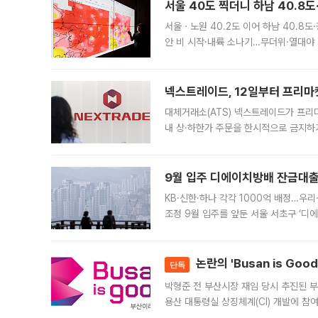
서울 40도 찍더니 하남 40.8도
서울ㆍ노원 40.2도 이어 하남 40.8도
안 비 시작·내륙 소나기…무더위·열대야 
에서도 40도를 웃도는 기온이 관측됐다
의 극심한
넥스트레이드, 12일부터 프리마
대체거래소(ATS) 넥스트레이드가 프리
내 상·하한가 주문을 한시적으로 금지하
가 체결 사례와 관련해 설명자료를 내고
9월 입주 디에이치방배 잔금대출
KB·신한·하나 각각 1000억 배정…우
조정 9월 입주를 앞둔 서울 서초구 ‘디
은행과 NH농협은행도 대출 취급을 검토
민은행
논란의 'Busan is Go
단독
박형준 전 부산시장 재임 당시 추진된 부산
용산 대통령실 상징체계(CI) 개발에 참
도시브랜드 사업이 공개 이후 시민 공감