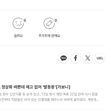
0
0
슬퍼요
추가취재 원해요
…정상화 바쁜데 재고 없어 ‘발동동’[가보니]
준비 신선식품 등 순차 입고…13일 정식 개장 목표 22일 만에 다시 문을
오전부터 직원들은 비어 있는 진열대를 채우느라 바쁘게 움직였다. 계란과
리를 잡기 시작했지만, 매장 곳곳엔 여전히 텅 빈 매대가 먼저 눈에 들어왔