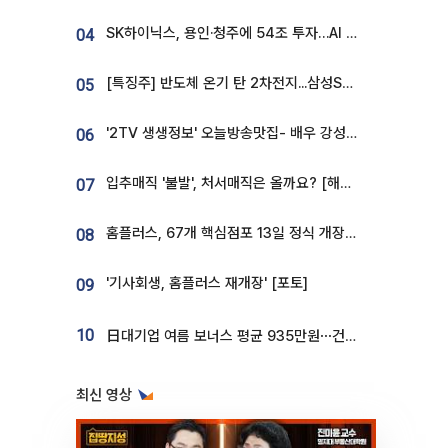
SK하이닉스, 용인·청주에 54조 투자…AI 메모리 생산기지 키운다
04
[특징주] 반도체 온기 탄 2차전지...삼성SDI, 장 초반 7% 넘게 껑충
05
'2TV 생생정보' 오늘방송맛집- 배우 강성진 단골! 쌀국수ㆍ푸팟퐁 커리 맛집 '블○○○'
06
입추매직 '불발', 처서매직은 올까요? [해시태그]
07
홈플러스, 67개 핵심점포 13일 정식 개장…영업 재개 속도
08
'기사회생, 홈플러스 재개장' [포토]
09
10
日대기업 여름 보너스 평균 935만원⋯건설회사 1800만 넘어
최신 영상