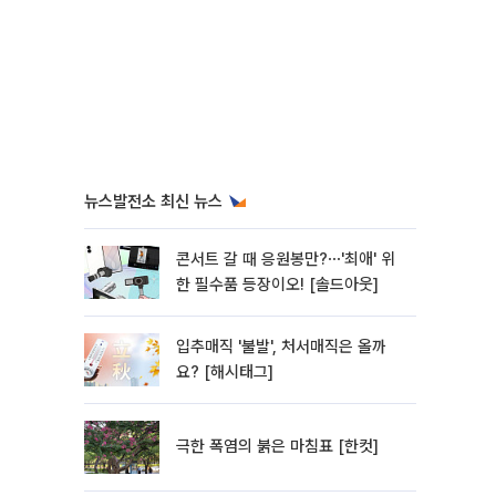
뉴스발전소 최신 뉴스
콘서트 갈 때 응원봉만?⋯'최애' 위
한 필수품 등장이오! [솔드아웃]
입추매직 '불발', 처서매직은 올까
요? [해시태그]
극한 폭염의 붉은 마침표 [한컷]