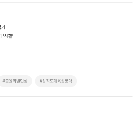
철거
 '사활'
#금융리밸런싱
#삼척도개육상풍력