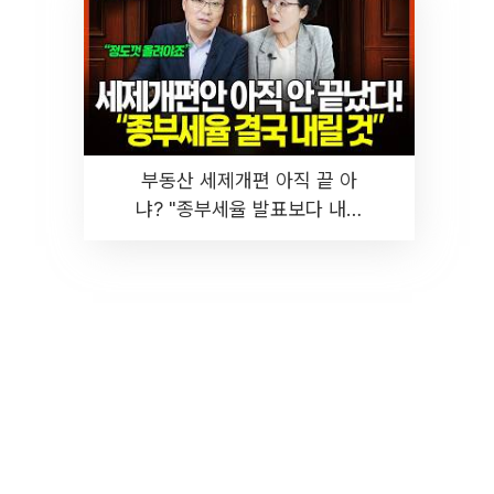
부동산 세제개편 아직 끝 아
냐? "종부세율 발표보다 내릴
것" 장기거주·양도세 전망 I 집
땅지성 I 김인만, 진미윤