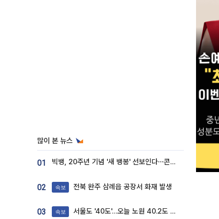
많이 본 뉴스
빅뱅, 20주년 기념 '새 뱅봉' 선보인다⋯콘서트 앞두고 팝업 개최
01
전북 완주 삼례읍 공장서 화재 발생
02
속보
서울도 '40도'…오늘 노원 40.2도 기록
03
속보