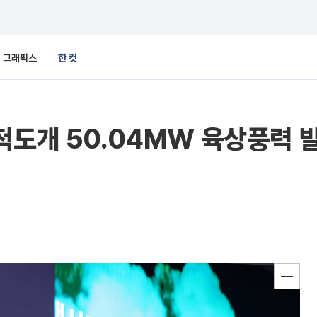
그래픽스
한 컷
척도개 50.04MW 육상풍력 발