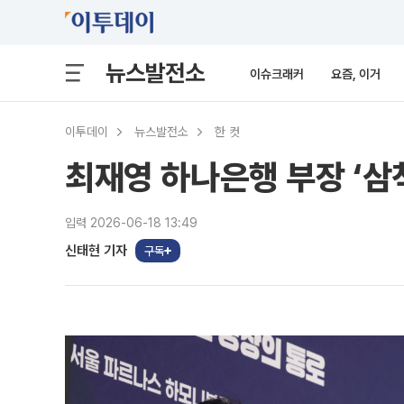
뉴스발전소
이슈크래커
요즘, 이거
이투데이
뉴스발전소
한 컷
최재영 하나은행 부장 ‘삼
입력 2026-06-18 13:49
신태현 기자
구독