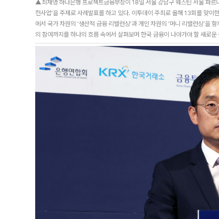
▲최재영 하나은행 프로젝트금융부장이 18일 서울 강남구 웨스틴 서울 파르나스
전사업’을 주제로 사례발표를 하고 있다. 이투데이 주최로 올해 13회를 맞이한
에서 국가 차원의 ‘생산적 금융 리밸런싱’과 개인 차원의 ‘머니 리밸런싱’을 함
의 참여까지를 하나의 흐름 속에서 살펴보며 한국 금융이 나아가야 할 새로운 균