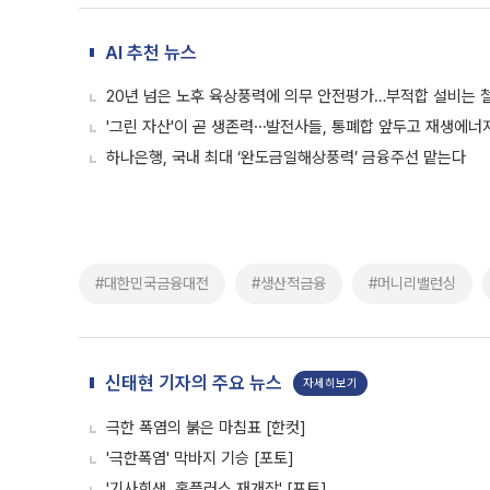
AI 추천 뉴스
20년 넘은 노후 육상풍력에 의무 안전평가…부적합 설비는 
'그린 자산'이 곧 생존력⋯발전사들, 통폐합 앞두고 재생에너지
하나은행, 국내 최대 ‘완도금일해상풍력’ 금융주선 맡는다
#대한민국금융대전
#생산적금융
#머니리밸런싱
신태현 기자의 주요 뉴스
자세히보기
극한 폭염의 붉은 마침표 [한컷]
'극한폭염' 막바지 기승 [포토]
'기사회생, 홈플러스 재개장' [포토]