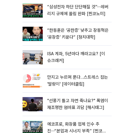
“삼성전자 하단 단단해질 것”⋯레버
리지 규제에 쏠림 완화 [찐코노미]
“한동훈은 ‘공한증’ 낮추고 장동혁은
‘공장증’ 키운다” [정치대학]
ISA 계좌, 5년마다 깨라고요? [이
슈크래커]
만지고 누르며 푼다…스트레스 잡는
'말랑이' [데이터클립]
"선풍기 틀고 자면 죽나요?" 폭염이
재조명한 엄마표 괴담 [해시태그]
에코프로, 화장품 업체 인수 추
진⋯“본업과 시너지 부족” [찐코노