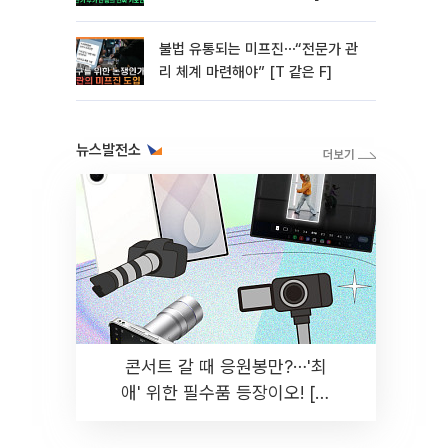
미]
불법 유통되는 미프진⋯“전문가 관
리 체계 마련해야” [T 같은 F]
뉴스발전소
콘서트 갈 때 응원봉만?⋯'최
애' 위한 필수품 등장이오! [솔
드아웃]