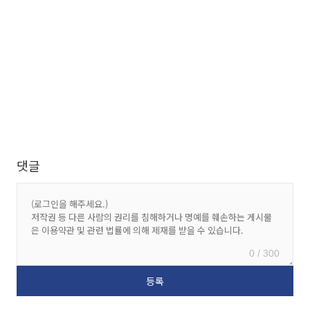
댓글
0 / 300