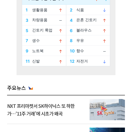
주요뉴스
NXT 프리마켓서 SK하이닉스 또 하한
가⋯‘11주 거래’에 시초가 왜곡