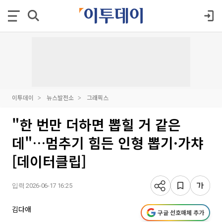
이투데이
뉴스발전소
그래픽스
"한 번만 더하면 뽑힐 거 같은
데"…멈추기 힘든 인형 뽑기·가챠
[데이터클립]
입력 2026-06-17 16:25
김다애
구글 선호매체 추가