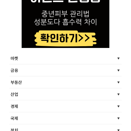
마켓
금융
부동산
산업
경제
국제
정치