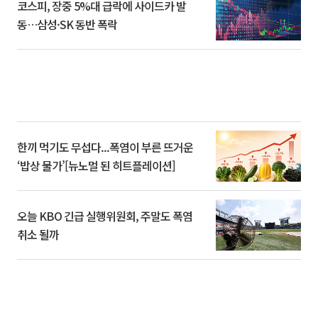
코스피, 장중 5%대 급락에 사이드카 발
동…삼성·SK 동반 폭락
한끼 먹기도 무섭다...폭염이 부른 뜨거운
‘밥상 물가’[뉴노멀 된 히트플레이션]
오늘 KBO 긴급 실행위원회, 주말도 폭염
취소 될까