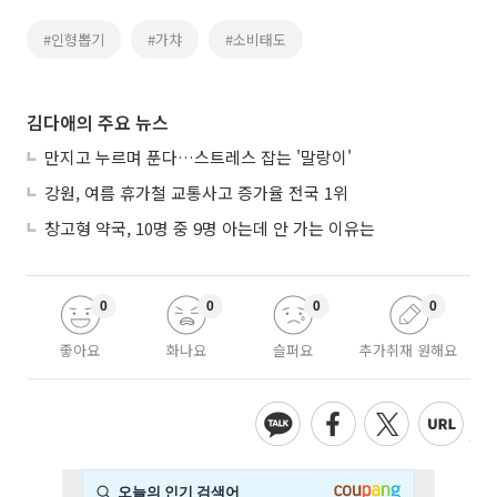
#인형뽑기
#가챠
#소비태도
김다애의 주요 뉴스
만지고 누르며 푼다…스트레스 잡는 '말랑이'
강원, 여름 휴가철 교통사고 증가율 전국 1위
창고형 약국, 10명 중 9명 아는데 안 가는 이유는
0
0
0
0
좋아요
화나요
슬퍼요
추가취재 원해요