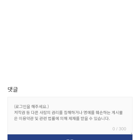
댓글
0 / 300