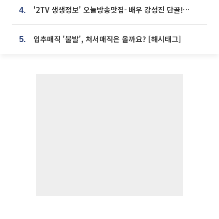
'2TV 생생정보' 오늘방송맛집- 배우 강성진 단골! 쌀국수ㆍ푸팟퐁 커리 맛집 '블○○○'
4.
입추매직 '불발', 처서매직은 올까요? [해시태그]
5.