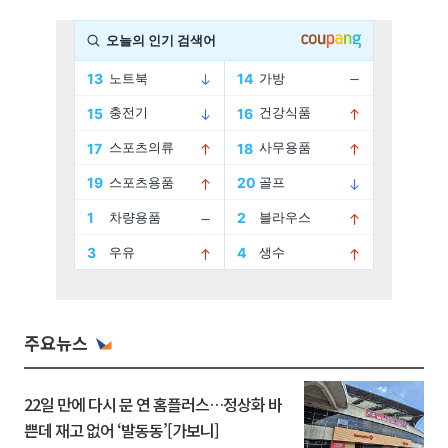
주요뉴스
22일 만에 다시 문 연 홈플러스…정상화 바
쁜데 재고 없어 ‘발동동’[가보니]