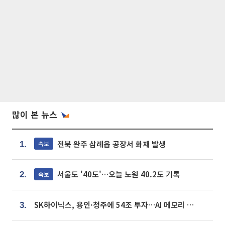
많이 본 뉴스
전북 완주 삼례읍 공장서 화재 발생
속보
1.
서울도 '40도'…오늘 노원 40.2도 기록
속보
2.
SK하이닉스, 용인·청주에 54조 투자…AI 메모리 생산기지 키운다
3.