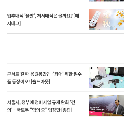
입추매직 '불발', 처서매직은 올까요? [해
시태그]
콘서트 갈 때 응원봉만?⋯'최애' 위한 필수
품 등장이오! [솔드아웃]
서울시, 정부에 정비사업 규제 완화 '건
의'⋯국토부 "협의 중" 입장만 [종합]