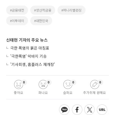
#금융대전
#생산적금융
#머니리밸런싱
#이투데이
#대한민국
신태현 기자의 주요 뉴스
극한 폭염의 붉은 마침표
'극한폭염' 막바지 기승
'기사회생, 홈플러스 재개장'
0
0
0
0
좋아요
화나요
슬퍼요
추가취재 원해요