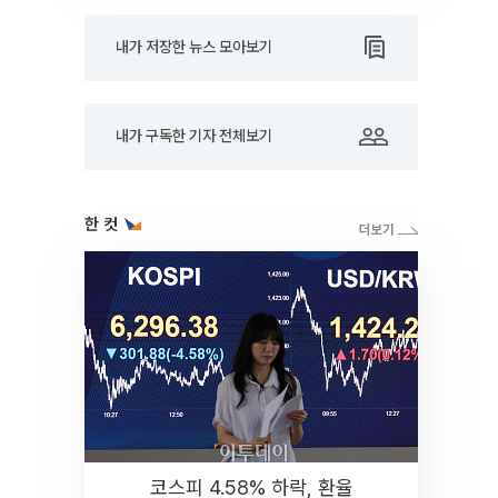
내가 저장한 뉴스 모아보기
내가 구독한 기자 전체보기
한 컷
코스피 4.58% 하락, 환율