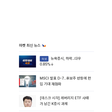
마켓 최신 뉴스
뉴욕증시, 하락...다우
속보
0.85%↓
MSCI 발표 D-7…후보주 반등에 편
입 기대 재점화
[데스크 시각] 레버리지 ETF 사태
가 남긴 K증시 과제