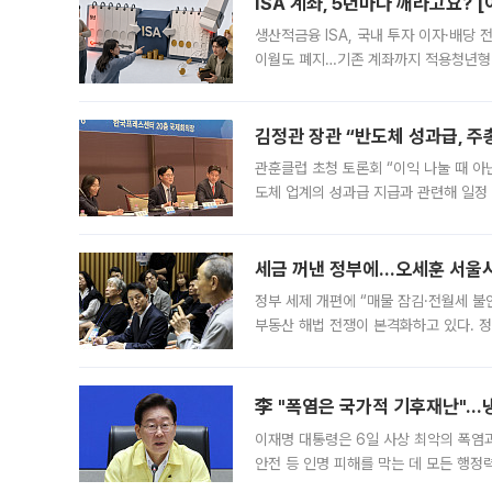
ISA 계좌, 5년마다 깨라고요? 
생산적금융 ISA, 국내 투자 이자·배당
이월도 폐지…기존 계좌까지 적용청년형 
는 5년마다 계좌를 해지하라는 건가요?”
편을
김정관 장관 “반도체 성과급, 
관훈클럽 초청 토론회 “이익 나눌 때 아
도체 업계의 성과급 지급과 관련해 일정
최근 상법·자본시장법 개정으로 기업 지
세금 꺼낸 정부에…오세훈 서울시장
정부 세제 개편에 “매물 잠김·전월세 불
부동산 해법 전쟁이 본격화하고 있다. 
드를 꺼내자 서울시는 전·월세 부담만 
李 "폭염은 국가적 기후재난"…냉
이재명 대통령은 6일 사상 최악의 폭염
안전 등 인명 피해를 막는 데 모든 행
인프라 확충 계획을 내년도 예산안에 반