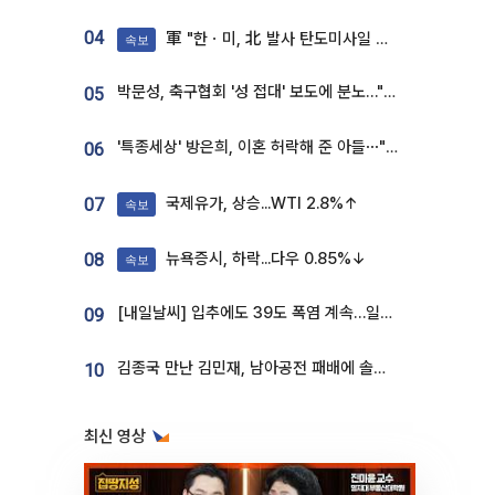
04
軍 "한ㆍ미, 北 발사 탄도미사일 제원 정밀분석 중"
속보
박문성, 축구협회 '성 접대' 보도에 분노…"다 말아먹으려고 작정했나"
05
'특종세상' 방은희, 이혼 허락해 준 아들⋯"너무 잘 커줬다" 오열
06
국제유가, 상승...WTI 2.8%↑
07
속보
뉴욕증시, 하락...다우 0.85%↓
08
속보
[내일날씨] 입추에도 39도 폭염 계속…일부 지역 소나기
09
김종국 만난 김민재, 남아공전 패배에 솔직한 속내⋯"선수들도 못하긴 했다"
10
최신 영상