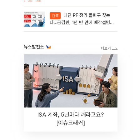
제동 걸린 SK디앤디↑
더딘 PF 정리 돌파구 찾는
단독
다…금감원, 1년 반 만에 매각설명회
재개
뉴스발전소
ISA 계좌, 5년마다 깨라고요?
[이슈크래커]