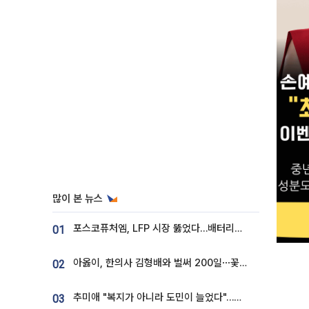
많이 본 뉴스
포스코퓨처엠, LFP 시장 뚫었다…배터리사와 대규모 장기 공급 합의
01
아옳이, 한의사 김형배와 벌써 200일⋯꽃다발 들고 "프러포즈 아냐"
02
추미애 "복지가 아니라 도민이 늘었다"…재정난 책임론 정면돌파
03