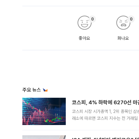
0
0
좋아요
화나요
주요 뉴스
코스피, 4% 하락에 6270선 마
코스피 시장 시가총액 1, 2위 종목인 
래소에 따르면 코스피 지수는 전 거래일 대
1.81% 내린 6478.75에 출발한 코
다. 이날 오전