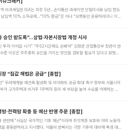
[이슈크래커]
 전액 비과세일반 ISA는 최장 5년…손익통산·과세이연 단절미사용 납입 한도
납입액 10% 소득공제…“10% 환급”은 아냐 “오랫동안 운용하라더니 이제
 ‘만능 절세 통장’으로 불리는 개인종합자산관리계좌(ISA)가 두 갈래로 개
주총 승인 받도록”…상법·자본시장법 개정 시사
닌 투자 이어갈 시기” “주52시간제도 손봐야” 김정관 산업통상부 장관이 반
 수준 이상은 주주총회 승인을 거치는 방안을 검토할 필요가 있다고 밝혔다.
배구조와 주주권 강화 논의가 이어지는 가운데, 핵심 연구인력에 대한
 “집값 해법은 공급” [종합]
안” 우려재개발·재건축 활성화 및 비아파트 공급 확대 촉구 정부와 서울시의
정부가 고가주택과 비거주 1주택자 등의 세 부담을 높여 수요를 억제하는 카
키울 것이라며 세금이 아닌 공급이 근본적인 처방이라고 전면 반박했다.
방·전력망 확충 등 예산 반영 주문 [종합]
과 관련해 "사실상 국가적인 기후 재난"이라며 취약계층 보호와 야외 노동자
정력을 총동원하라고 지시했다. 아울러 반복되는 극한 기후에 대비해 폭염 대응
영하는 방안도 검토하라고 주문했다. 이 대통령은 이날 폭염·가뭄 대