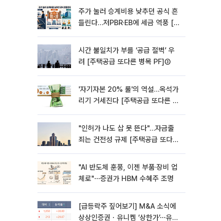
주가 눌러 승계비용 낮추던 공식 흔
들린다…저PBR·EB에 세금 역풍 [기
업승계 대전환]
시간 불일치가 부를 ‘공급 절벽’ 우
려 [주택공급 또다른 병목 PF]③
'자기자본 20% 룰'의 역설…옥석가
리기 거세진다 [주택공급 또다른 병
목 PF] ②
"인허가 나도 삽 못 뜬다"…자금줄
죄는 건전성 규제 [주택공급 또다른
병목 PF]①
"AI 반도체 훈풍, 이젠 부품·장비 업
체로"⋯증권가 HBM 수혜주 조명
[급등락주 짚어보기] M&A 소식에
상상인증권ㆍ유니켐 ‘상한가’⋯유증