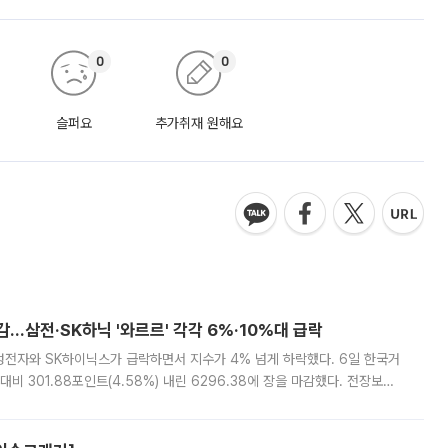
0
0
슬퍼요
추가취재 원해요
감…삼전·SK하닉 '와르르' 각각 6%·10%대 급락
삼성전자와 SK하이닉스가 급락하면서 지수가 4% 넘게 하락했다. 6일 한국거
비 301.88포인트(4.58%) 내린 6296.38에 장을 마감했다. 전장보다
스피는 장중 한때 6550.94까지 오르기도 했으나 6238.32까지 밀리기도 했