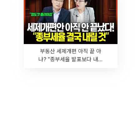
부동산 세제개편 아직 끝 아
냐? "종부세율 발표보다 내릴
것" 장기거주·양도세 전망 I 집
땅지성 I 김인만, 진미윤