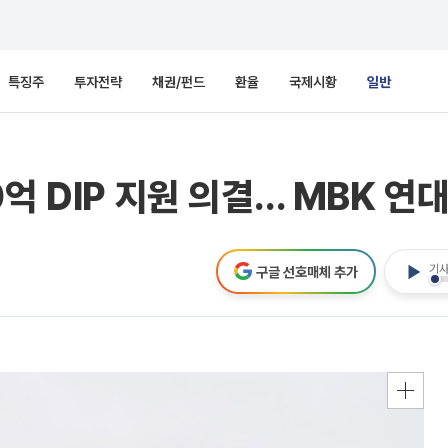
특징주
투자전략
채권/펀드
환율
국제시황
일반
억 DIP 지원 의결… MBK 연
기사
구글 선호매체 추가