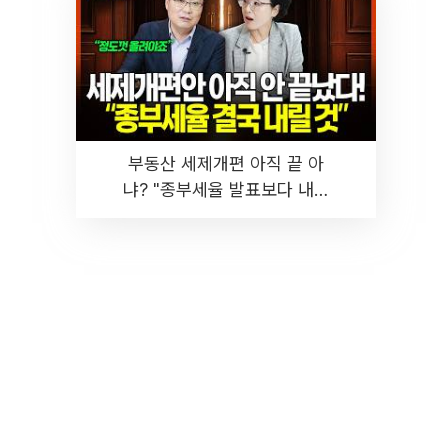
부동산 세제개편 아직 끝 아
냐? "종부세율 발표보다 내릴
것" 장기거주·양도세 전망 I 집
땅지성 I 김인만, 진미윤