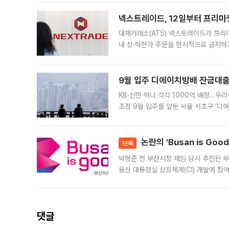
의 극심한
넥스트레이드, 12일부터 프리마
대체거래소(ATS) 넥스트레이드가 프리
내 상·하한가 주문을 한시적으로 금지하
가 체결 사례와 관련해 설명자료를 내고
9월 입주 디에이치방배 잔금대출
KB·신한·하나 각각 1000억 배정…우
조정 9월 입주를 앞둔 서울 서초구 ‘디
은행과 NH농협은행도 대출 취급을 검토
민은행
논란의 'Busan is Go
단독
박형준 전 부산시장 재임 당시 추진된 부산
용산 대통령실 상징체계(CI) 개발에 참
도시브랜드 사업이 공개 이후 시민 공감
댓글