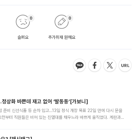
0
0
슬퍼요
추가취재 원해요
…정상화 바쁜데 재고 없어 ‘발동동’[가보니]
준비 신선식품 등 순차 입고…13일 정식 개장 목표 22일 만에 다시 문을
오전부터 직원들은 비어 있는 진열대를 채우느라 바쁘게 움직였다. 계란과
리를 잡기 시작했지만, 매장 곳곳엔 여전히 텅 빈 매대가 먼저 눈에 들어왔