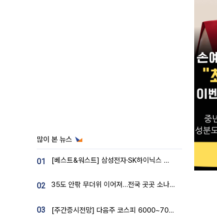
많이 본 뉴스
[베스트&워스트] 삼성전자·SK하이닉스 밀린 한 주…상상인증권은 85% 급등
01
35도 안팎 무더위 이어져…전국 곳곳 소나기 [오늘 날씨]
02
03
[주간증시전망] 다음주 코스피 6000~7000⋯“外人 수급은 정책이 변수”