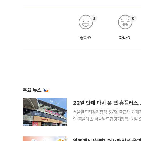
0
0
좋아요
화나요
주요 뉴스
22일 만에 다시 문 연 홈플러스
서울월드컵경기장점 67명 출근해 재개점 
연 홈플러스 서울월드컵경기장점. 7일 
우유, 과일 같은 신선식품이 차근차근 자