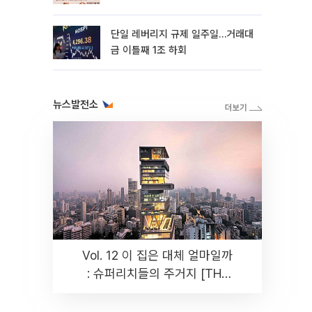
까지 튼튼”
단일 레버리지 규제 일주일…거래대
금 이틀째 1조 하회
뉴스발전소
Vol. 12 이 집은 대체 얼마일까
: 슈퍼리치들의 주거지 [THE
RARE]