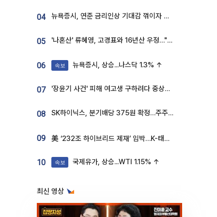
뉴욕증시, 연준 금리인상 기대감 꺾이자 상승...S&P500 사상 최고치 [종합]
04
'나혼산' 류혜영, 고경표와 16년산 우정…"자취방서 부모님과 마주쳐"
05
뉴욕증시, 상승...나스닥 1.3% ↑
06
속보
'장윤기 사건' 피해 여고생 구하려다 중상…고교생 의상자 지정
07
SK하이닉스, 분기배당 375원 확정…주주환원책 9월로 앞당겨 발표
08
09
美 ‘232조 하이브리드 제재’ 임박…K-태양광, 불확실성 털고 날개 다나
국제유가, 상승...WTI 1.15% ↑
10
속보
최신 영상