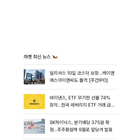
마켓 최신 뉴스
딜리셔스 10일 코스닥 상장…케이앤
에스아이앤씨도 출격 [주간IPO]
바이낸스, ETF 무기한 선물 74%
장악…한국 레버리지 ETF 거래 급
증 [e가상자산]
SK하이닉스, 분기배당 375원 확
정…주주환원책 9월로 앞당겨 발표