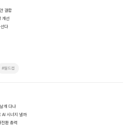
보안 결합
성 개선
나선다
#월드컵
 날개 다나
AI 시너지 낼까
흑자전환 총력