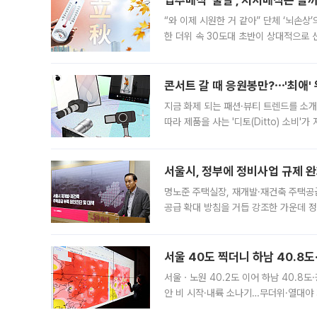
입추매직 '불발', 처서매직은 올
“와 이제 시원한 거 같아” 단체 ‘뇌손상
한 더위 속 30도대 초반이 상대적으로
지역에 있었습니다. 7월 말에는 서풍과
콘서트 갈 때 응원봉만?⋯'최애'
지금 화제 되는 패션·뷰티 트렌드를 소개
따라 제품을 사는 '디토(Ditto) 소비
어디일까요? 아이돌 콘서트 시작을 기다
서울시, 정부에 정비사업 규제 완화
명노준 주택실장, 재개발·재건축 주택공
공급 확대 방침을 거듭 강조한 가운데 정
면 반박하고 나섰다. 명노준 서울시 주택
서울 40도 찍더니 하남 40.8도
서울ㆍ노원 40.2도 이어 하남 40.8도
안 비 시작·내륙 소나기…무더위·열대야 
에서도 40도를 웃도는 기온이 관측됐다