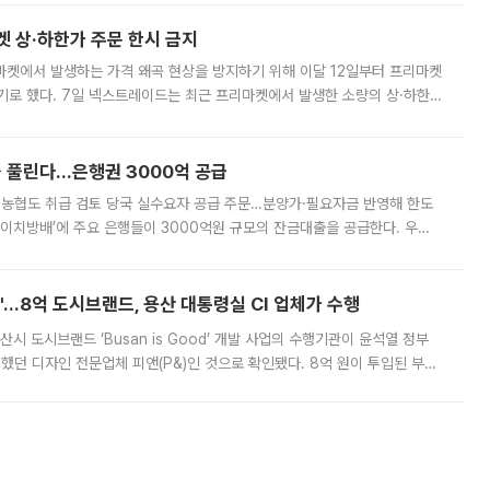
켓 상·하한가 주문 한시 금지
마켓에서 발생하는 가격 왜곡 현상을 방지하기 위해 이달 12일부터 프리마켓
기로 했다. 7일 넥스트레이드는 최근 프리마켓에서 발생한 소량의 상·하한
, 주문 오류로 인한 가격 급등락을 최소화하기 위한 비상 대응방안을 발표
 풀린다…은행권 3000억 공급
리·농협도 취급 검토 당국 실수요자 공급 주문…분양가·필요자금 반영해 한도
에이치방배’에 주요 은행들이 3000억원 규모의 잔금대출을 공급한다. 우리
하고 있어 향후 공급 규모가 늘어날 전망이다. 7일 금융권에 따르면 KB국
od'…8억 도시브랜드, 용산 대통령실 CI 업체가 수행
시 도시브랜드 ‘Busan is Good’ 개발 사업의 수행기관이 윤석열 정부
여했던 디자인 전문업체 피앤(P&)인 것으로 확인됐다. 8억 원이 투입된 부산
 부족과 디자인 정체성 논란에 휩싸였던 만큼, 사업 선정 과정과 결과물에