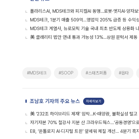
폴라리스AI, MDS테크와 피지컬AI 동맹…로봇·엣지AI·양자
MDS테크, 1분기 매출 509억…영업익 205% 급증 등 수익
MDS테크 계열사, 뉴로모픽 기술 국내 최초 반도체 상용화 
美 클래리티 법안 연내 통과 가능성 13%…상원 문턱서 제동
#MDS테크
#SOOP
#스태츠퍼폼
#옵타
조남호 기자의 주요 뉴스
자세히보기
美 ‘232조 하이브리드 제재’ 임박…K-태양광, 불확실성 털고
자기자본 70% 철강사 지분 산 크라우드웍스…‘공동경영’으로 
E8, ‘온톨로지 AI·디지털 트윈’ 앞세워 체질 개선… 4분기 