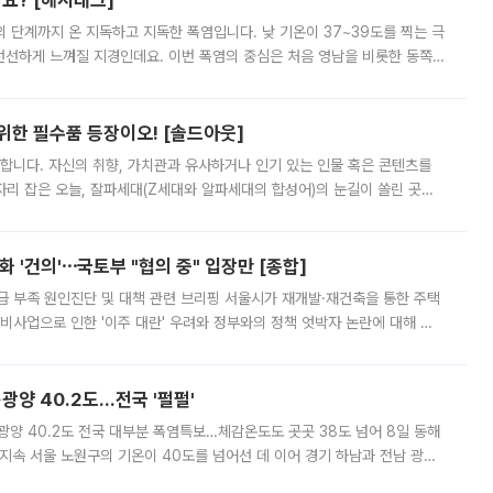
까요? [해시태그]
’의 단계까지 온 지독하고 지독한 폭염입니다. 낮 기온이 37~39도를 찍는 극
 선선하게 느껴질 지경인데요. 이번 폭염의 중심은 처음 영남을 비롯한 동쪽
 북서풍이 산맥을 넘어 영남 쪽으로 내려오면서 뜨겁고 건조해졌는데요.
 위한 필수품 등장이오! [솔드아웃]
합니다. 자신의 취향, 가치관과 유사하거나 인기 있는 인물 혹은 콘텐츠를
'가 자리 잡은 오늘, 잘파세대(Z세대와 알파세대의 합성어)의 눈길이 쏠린 곳은
리는 공연장. 응원봉만큼이나 눈에 띄는 게 있습니다. 공연이 시작되기
 '건의'⋯국토부 "협의 중" 입장만 [종합]
급 부족 원인진단 및 대책 관련 브리핑 서울시가 재개발·재건축을 통한 주택
비사업으로 인한 '이주 대란' 우려와 정부와의 정책 엇박자 논란에 대해 정
실장은 2031년까지 31만 가구 착공 목표에 차질이 없다는 입장이나,
·광양 40.2도…전국 '펄펄'
·광양 40.2도 전국 대부분 폭염특보…체감온도도 곳곳 38도 넘어 8일 동해
지속 서울 노원구의 기온이 40도를 넘어선 데 이어 경기 하남과 전남 광양
. 전국 대부분 지역에 폭염특보가 내려진 가운데 곳곳에서 39~40도 안팎