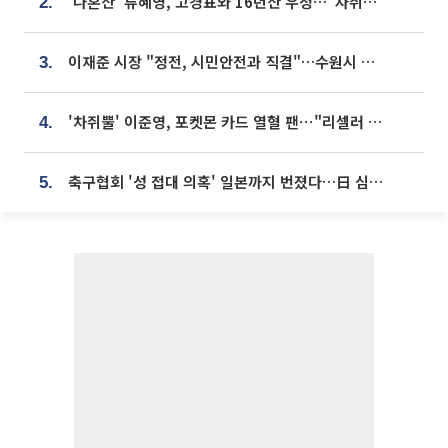
'나혼산' 류혜영, 고경표와 16년산 우정…"자취방서 부모님과 마주쳐"
2.
이재준 시장 "정전, 시민안전과 직결"…수원시 비상대응체계 가동
3.
'차쥐뿔' 이준영, 포켓몬 카드 열혈 팬⋯"리셀러 처단할 것"
4.
축구협회 '성 접대 의혹' 일본까지 번졌다…日 심판 실명 공개
5.