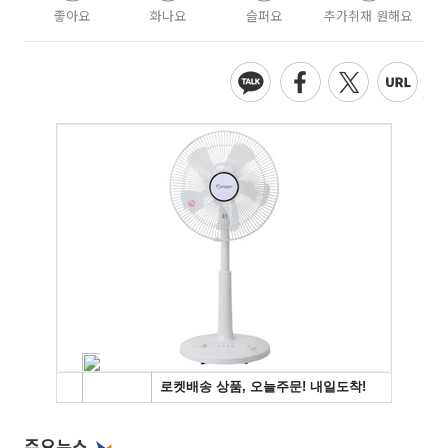
좋아요
화나요
슬퍼요
추가취재 원해요
주요뉴스