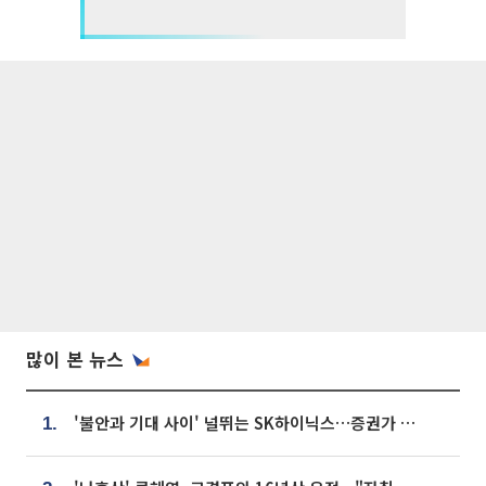
많이 본 뉴스
'불안과 기대 사이' 널뛰는 SK하이닉스…증권가 "HBM4·LTA 기반 펀터멘털 견고"
1.