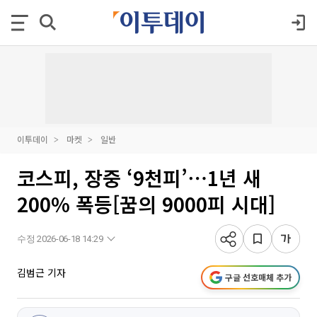
이투데이
마켓
일반
코스피, 장중 ‘9천피’⋯1년 새
200% 폭등[꿈의 9000피 시대]
수정 2026-06-18 14:29
김범근 기자
구글 선호매체 추가