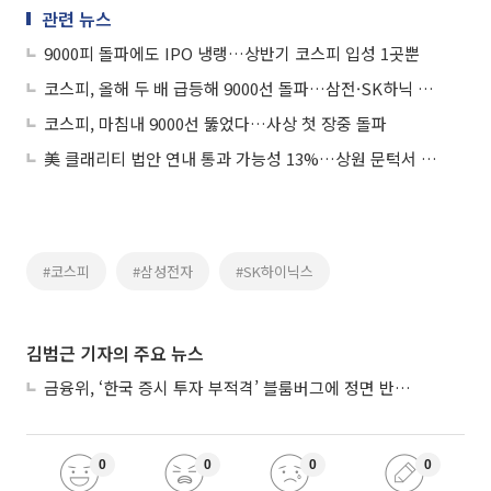
관련 뉴스
9000피 돌파에도 IPO 냉랭…상반기 코스피 입성 1곳뿐
코스피, 올해 두 배 급등해 9000선 돌파…삼전·SK하닉 외 시총 상위 대격변
코스피, 마침내 9000선 뚫었다…사상 첫 장중 돌파
美 클래리티 법안 연내 통과 가능성 13%…상원 문턱서 제동
#코스피
#삼성전자
#SK하이닉스
김범근 기자의 주요 뉴스
금융위, ‘한국 증시 투자 부적격’ 블룸버그에 정면 반박…“근거 불분명”
0
0
0
0