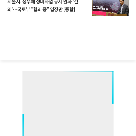
서울시, 정부에 정비사업 규제 완화 '건
의'⋯국토부 "협의 중" 입장만 [종합]