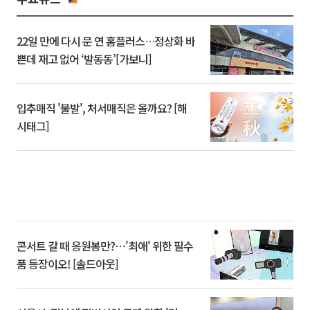
22일 만에 다시 문 연 홈플러스…정상화 바
쁜데 재고 없어 ‘발동동’[가보니]
입추매직 '불발', 처서매직은 올까요? [해
시태그]
콘서트 갈 때 응원봉만?⋯'최애' 위한 필수
품 등장이오! [솔드아웃]