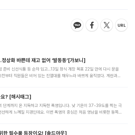
…정상화 바쁜데 재고 없어 ‘발동동’[가보니]
준비 신선식품 등 순차 입고…13일 정식 개장 목표 22일 만에 다시 문을
오전부터 직원들은 비어 있는 진열대를 채우느라 바쁘게 움직였다. 계란과
리를 잡기 시작했지만, 매장 곳곳엔 여전히 텅 빈 매대가 먼저 눈에 들어왔
까요? [해시태그]
’의 단계까지 온 지독하고 지독한 폭염입니다. 낮 기온이 37~39도를 찍는 극
 선선하게 느껴질 지경인데요. 이번 폭염의 중심은 처음 영남을 비롯한 동쪽
 북서풍이 산맥을 넘어 영남 쪽으로 내려오면서 뜨겁고 건조해졌는데요.
 위한 필수품 등장이오! [솔드아웃]