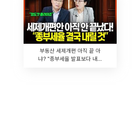
부동산 세제개편 아직 끝 아
냐? "종부세율 발표보다 내릴
것" 장기거주·양도세 전망 I 집
땅지성 I 김인만, 진미윤