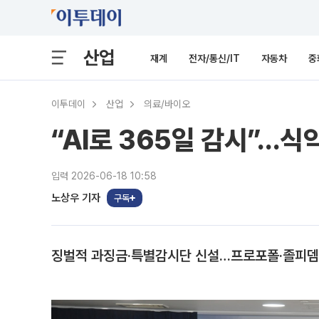
산업
재계
전자/통신/IT
자동차
중
이투데이
산업
의료/바이오
“AI로 365일 감시”…식
입력 2026-06-18 10:58
노상우 기자
구독
징벌적 과징금·특별감시단 신설…프로포폴·졸피뎀