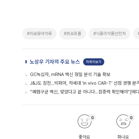
#의료용마약류
#프로포폴
#식품의약품안전처
노상우 기자의 주요 뉴스
자세히보기
GC녹십자, mRNA 백신 정밀 분석 기술 확보
J&J도 참전…빅파마, 차세대 ‘in vivo CAR-T’ 선점 경쟁 본
“폐렴구균 백신, 맞았다고 끝 아니다…접종력 확인해야”[메디
0
0
좋아요
화나요