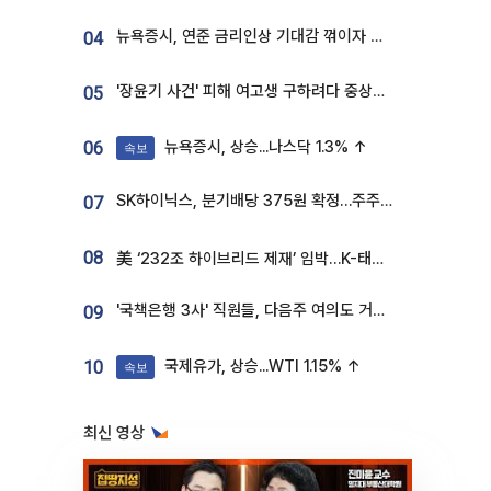
뉴욕증시, 연준 금리인상 기대감 꺾이자 상승...S&P500 사상 최고치 [종합]
04
'장윤기 사건' 피해 여고생 구하려다 중상…고교생 의상자 지정
05
뉴욕증시, 상승...나스닥 1.3% ↑
06
속보
SK하이닉스, 분기배당 375원 확정…주주환원책 9월로 앞당겨 발표
07
08
美 ‘232조 하이브리드 제재’ 임박…K-태양광, 불확실성 털고 날개 다나
'국책은행 3사' 직원들, 다음주 여의도 거리 나서는 까닭은
09
국제유가, 상승...WTI 1.15% ↑
10
속보
최신 영상