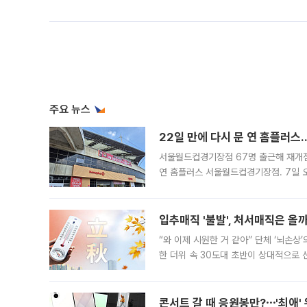
주요 뉴스
22일 만에 다시 문 연 홈플러스
서울월드컵경기장점 67명 출근해 재개점 
연 홈플러스 서울월드컵경기장점. 7일 
우유, 과일 같은 신선식품이 차근차근 자
입추매직 '불발', 처서매직은 올
“와 이제 시원한 거 같아” 단체 ‘뇌손상
한 더위 속 30도대 초반이 상대적으로
지역에 있었습니다. 7월 말에는 서풍과
콘서트 갈 때 응원봉만?⋯'최애'