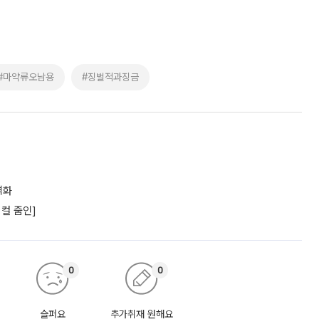
#마약류오남용
#징벌적과징금
격화
컬 줌인]
0
0
슬퍼요
추가취재 원해요