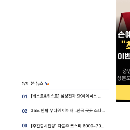
많이 본 뉴스
[베스트&워스트] 삼성전자·SK하이닉스 밀린 한 주…상상인증권은 85% 급등
01
35도 안팎 무더위 이어져…전국 곳곳 소나기 [오늘 날씨]
02
03
[주간증시전망] 다음주 코스피 6000~7000⋯“外人 수급은 정책이 변수”