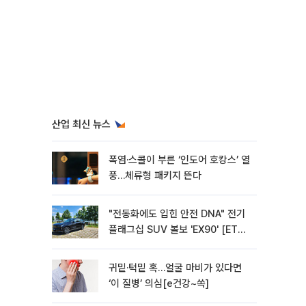
산업 최신 뉴스
폭염·스콜이 부른 ‘인도어 호캉스’ 열
풍…체류형 패키지 뜬다
"전동화에도 입힌 안전 DNA" 전기
플래그십 SUV 볼보 'EX90' [ET의
모빌리티]
귀밑·턱밑 혹…얼굴 마비가 있다면
‘이 질병’ 의심[e건강~쏙]