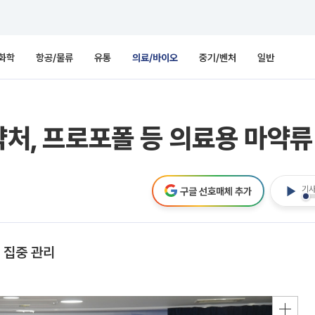
화학
항공/물류
유통
의료/바이오
중기/벤처
일반
약처, 프로포폴 등 의료용 마약류
기사
구글 선호매체 추가
 집중 관리