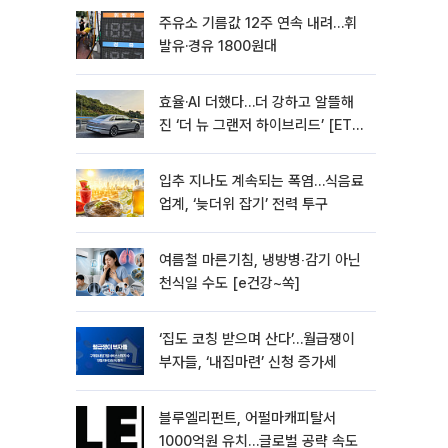
주유소 기름값 12주 연속 내려…휘
발유·경유 1800원대
효율·AI 더했다…더 강하고 알뜰해
진 ‘더 뉴 그랜저 하이브리드’ [ET의
모빌리티]
입추 지나도 계속되는 폭염…식음료
업계, ‘늦더위 잡기’ 전력 투구
여름철 마른기침, 냉방병‧감기 아닌
천식일 수도 [e건강~쏙]
‘집도 코칭 받으며 산다’…월급쟁이
부자들, ‘내집마련’ 신청 증가세
블루엘리펀트, 어펄마캐피탈서
1000억원 유치…글로벌 공략 속도