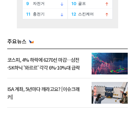
주요뉴스
코스피, 4% 하락에 6270선 마감…삼전
·SK하닉 '와르르' 각각 6%·10%대 급락
ISA 계좌, 5년마다 깨라고요? [이슈크래
커]