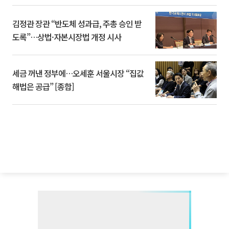
김정관 장관 “반도체 성과급, 주총 승인 받
도록”…상법·자본시장법 개정 시사
세금 꺼낸 정부에…오세훈 서울시장 “집값
해법은 공급” [종합]