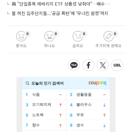
與 "단일종목 레버리지 ETF 상품성 낮춰야"…배수 조정안도 거론
불 꺼진 입주단지들...‘공급 폭탄’에 ‘무너진 원청’까지
0
0
0
0
좋아요
화나요
슬퍼요
추가취재 원해요