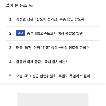
많이 본 뉴스
김정관 장관 “반도체 성과급, 주총 승인 받도록”…상법·자본시장법 개정 시사
1.
중부내륙고속도로서 미상 폭발물 발견
속보
2.
태풍 '돌핀' 이어 '찬홈' 등장…예상 경로에 한국 '한숨'
3.
급등한 국제 금값…국내 금시세는?
4.
오늘 KBO 긴급 실행위원회, 주말도 폭염취소 될까
5.