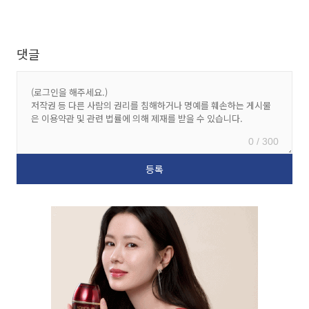
댓글
0 / 300