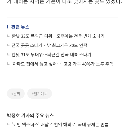
가 내리는 지역은 기온이 다소 낮아지는 곳도 있겠다.
관련 뉴스
한낮 33도 폭염급 더위⋯오후에는 천둥·번개 소나기
전국 곳곳 소나기…낮 최고기온 30도 안팎
한낮 31도 무더위⋯퇴근길 전국 내륙 소나기
‘아파도 집에서 늙고 싶어…’ 고령 가구 40%가 노후 주택
#날씨
#일기예보
박정호 기자의 주요 뉴스
'코인 엑소더스' 매달 수천억 해외로, 국내 규제는 빈틈