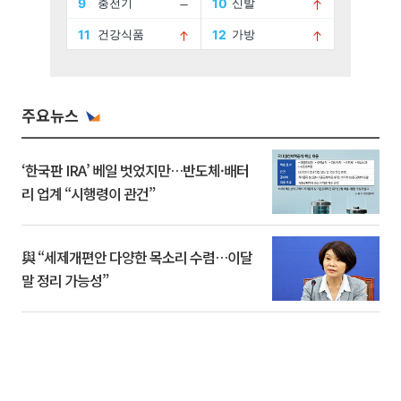
주요뉴스
‘한국판 IRA’ 베일 벗었지만…반도체·배터
리 업계 “시행령이 관건”
與 “세제개편안 다양한 목소리 수렴…이달
말 정리 가능성”