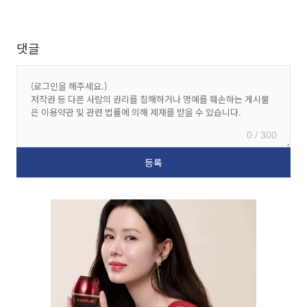
댓글
0 / 300