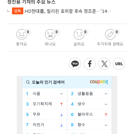
정진용 기자의 주요 뉴스
HD현대重, 필리핀 호위함 후속 정조준…‘14척+α’ 싹쓸이 노린다
단독
0
0
0
0
좋아요
화나요
슬퍼요
추가취재 원해요