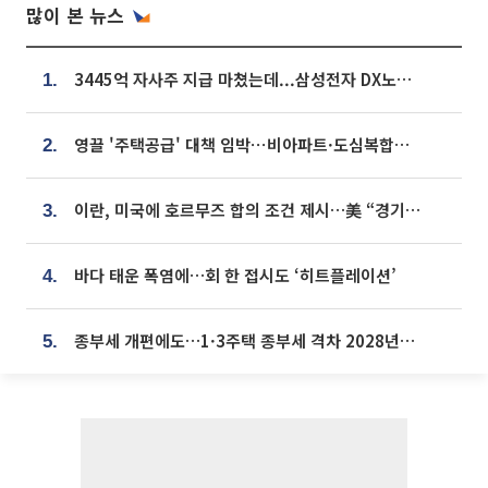
많이 본 뉴스
3445억 자사주 지급 마쳤는데...삼성전자 DX노조, 뒤늦은 '떼쓰기 집회'
1.
영끌 '주택공급' 대책 임박⋯비아파트·도심복합까지 총동원
2.
이란, 미국에 호르무즈 합의 조건 제시…美 “경기 아직 안 끝나” [종합]
3.
바다 태운 폭염에…회 한 접시도 ‘히트플레이션’
4.
종부세 개편에도…1·3주택 종부세 격차 2028년부터 확대
5.