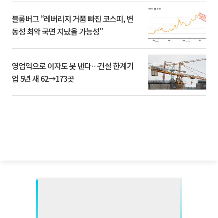
블룸버그 “레버리지 거품 빠진 코스피, 변
동성 최악 국면 지났을 가능성”
영업익으로 이자도 못 낸다…건설 한계기
업 5년 새 62→173곳