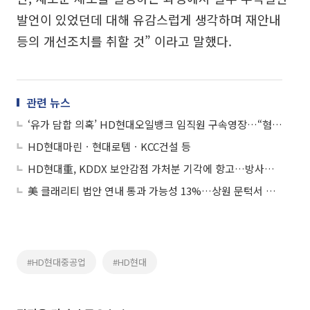
발언이 있었던데 대해 유감스럽게 생각하며 재안내
등의 개선조치를 취할 것” 이라고 말했다.
관련 뉴스
‘유가 담합 의혹’ HD현대오일뱅크 임직원 구속영장…“혐의 적극 소명”
HD현대마린ㆍ현대로템ㆍKCC건설 등
HD현대重, KDDX 보안감점 가처분 기각에 항고…방사청 “절차 진행”
美 클래리티 법안 연내 통과 가능성 13%…상원 문턱서 제동
#HD현대중공업
#HD현대