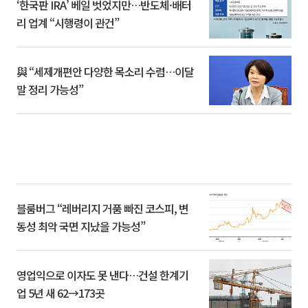
‘한국판 IRA’ 베일 벗었지만…반도체·배터
리 업계 “시행령이 관건”
與 “세제개편안 다양한 목소리 수렴…이달
말 정리 가능성”
블룸버그 “레버리지 거품 빠진 코스피, 변
동성 최악 국면 지났을 가능성”
영업익으로 이자도 못 낸다…건설 한계기
업 5년 새 62→173곳