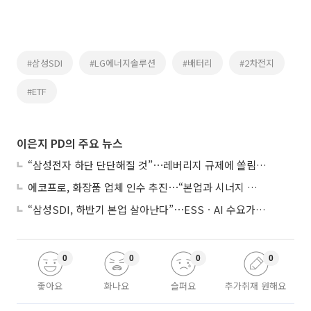
#삼성SDI
#LG에너지솔루션
#배터리
#2차전지
#ETF
이은지 PD의 주요 뉴스
“삼성전자 하단 단단해질 것”⋯레버리지 규제에 쏠림 완화
에코프로, 화장품 업체 인수 추진⋯“본업과 시너지 부족”
“삼성SDI, 하반기 본업 살아난다”⋯ESSㆍAI 수요가 견인
0
0
0
0
좋아요
화나요
슬퍼요
추가취재 원해요