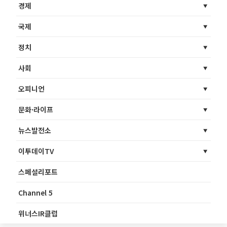
경제
국제
정치
사회
오피니언
문화·라이프
뉴스발전소
이투데이TV
스페셜리포트
Channel 5
위너스IR클럽