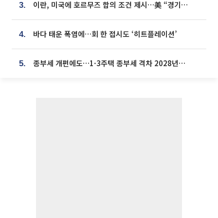
이란, 미국에 호르무즈 합의 조건 제시…美 “경기 아직 안 끝나” [종합]
3.
바다 태운 폭염에…회 한 접시도 ‘히트플레이션’
4.
종부세 개편에도…1·3주택 종부세 격차 2028년부터 확대
5.