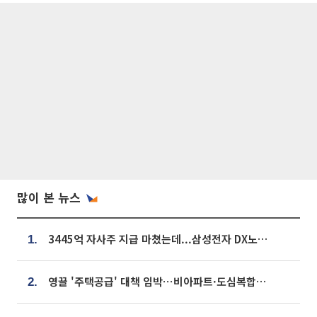
많이 본 뉴스
3445억 자사주 지급 마쳤는데...삼성전자 DX노조, 뒤늦은 '떼쓰기 집회'
1.
영끌 '주택공급' 대책 임박⋯비아파트·도심복합까지 총동원
2.