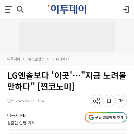
이투데이
뉴스발전소
이슈크래커
LG엔솔보다 '이곳'⋯"지금 노려볼
만하다" [찐코노미]
입력 2026-06-17 10:14
이은지 PD
구글 선호매체 추가
김준현 인턴 기자