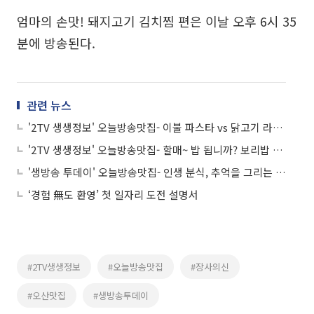
엄마의 손맛! 돼지고기 김치찜 편은 이날 오후 6시 35
분에 방송된다.
관련 뉴스
'2TV 생생정보' 오늘방송맛집- 이불 파스타 vs 닭고기 라멘, 성수동 맛집 승자는?
'2TV 생생정보' 오늘방송맛집- 할매~ 밥 됩니까? 보리밥 정식 맛집 '○○○ 보리밥'
'생방송 투데이' 오늘방송맛집- 인생 분식, 추억을 그리는 떡볶이 맛집 '잉○○'
‘경험 無도 환영’ 첫 일자리 도전 설명서
#2TV생생정보
#오늘방송맛집
#장사의신
#오산맛집
#생방송투데이