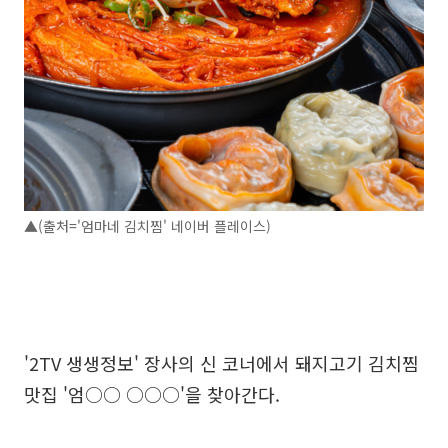
▲(출처='엄마네 김치찜' 네이버 플레이스)
'2TV 생생정보' 장사의 신 코너에서 돼지고기 김치찜
맛집 '엄○○ ○○○'을 찾아간다.