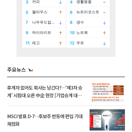
주요뉴스
후계자 없어도 회사는 남긴다?…‘제3자 승
계’ 시험대 오른 中企 현장 [기업승계 대전
환]
MSCI 발표 D-7…후보주 반등에 편입 기대
재점화