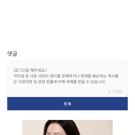
댓글
0 / 300