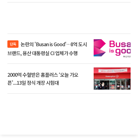
논란의 'Busan is Good'…8억 도시
단독
브랜드, 용산 대통령실 CI 업체가 수행
2000억 수혈받은 홈플러스 ‘오늘 가오
픈’...13일 정식 개장 시험대