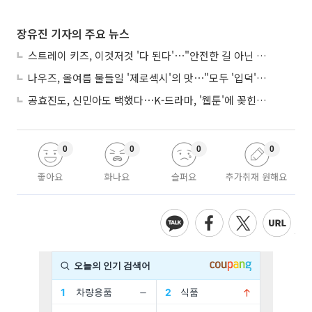
장유진 기자의 주요 뉴스
스트레이 키즈, 이것저것 '다 된다'⋯"안전한 길 아닌 도전이 재밌어"
나우즈, 올여름 물들일 '제로섹시'의 맛⋯"모두 '입덕'시킬 것"
공효진도, 신민아도 택했다⋯K-드라마, '웹툰'에 꽂힌 이유
0
0
0
0
좋아요
화나요
슬퍼요
추가취재 원해요