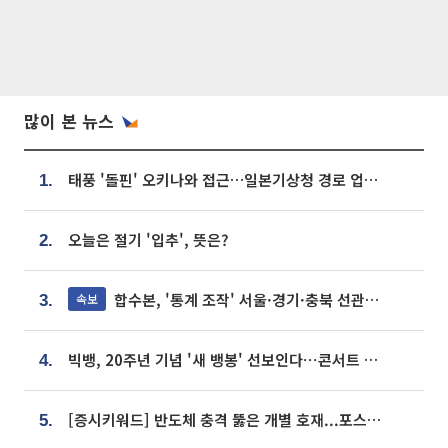
많이 본 뉴스
태풍 '돌핀' 오키나와 접근…일본기상청 경로 업데이트
1.
오늘은 절기 '입추', 뜻은?
2.
합수본, '통계 조작' 서울·경기·충북 선관위 등 추가 압수수색
속보
3.
빅뱅, 20주년 기념 '새 뱅봉' 선보인다⋯콘서트 앞두고 팝업 개최
4.
[증시키워드] 반도체 충격 뚫은 개별 호재...포스코퓨처엠·에코프로·한화솔루션 '눈길'
5.