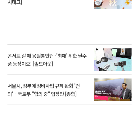
시태그]
콘서트 갈 때 응원봉만?⋯'최애' 위한 필수
품 등장이오! [솔드아웃]
서울시, 정부에 정비사업 규제 완화 '건
의'⋯국토부 "협의 중" 입장만 [종합]