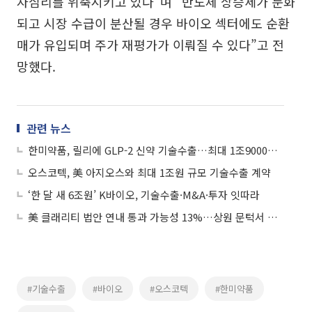
자심리를 위축시키고 있다”며 “반도체 상승세가 둔화
되고 시장 수급이 분산될 경우 바이오 섹터에도 순환
매가 유입되며 주가 재평가가 이뤄질 수 있다”고 전
망했다.
관련 뉴스
한미약품, 릴리에 GLP-2 신약 기술수출…최대 1조9000억원 규모
오스코텍, 美 아지오스와 최대 1조원 규모 기술수출 계약
‘한 달 새 6조원’ K바이오, 기술수출·M&A·투자 잇따라
美 클래리티 법안 연내 통과 가능성 13%…상원 문턱서 제동
#기술수출
#바이오
#오스코텍
#한미약품