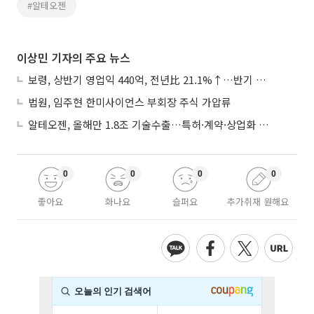
#알테오젠
이상민 기자의 주요 뉴스
보령, 상반기 영업익 440억, 전년比 21.1%↑…반기 역대 최대
법원, 임주현 한미사이언스 부회장 주식 가압류
알테오젠, 올해만 1.8조 기술수출…특허·계약·상업화 ‘삼박자’
0
0
0
0
좋아요
화나요
슬퍼요
추가취재 원해요