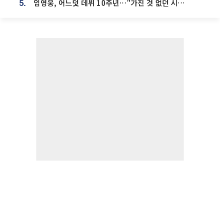
임영웅, 어느덧 데뷔 10주년⋯"가진 것 없던 시절, 내 앞엔 20명의 팬뿐"
5.