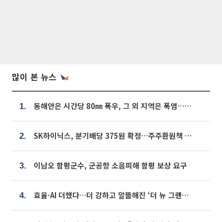
많이 본 뉴스
동해안은 시간당 80㎜ 폭우, 그 외 지역은 폭염…‘극과 극 날씨’
1.
SK하이닉스, 분기배당 375원 확정…주주환원책 9월로 앞당겨 발표
2.
이남오 함평군수, 군공항 소음피해 함평 보상 요구
3.
효율·AI 더했다…더 강하고 알뜰해진 ‘더 뉴 그랜저 하이브리드’ [ET의 모빌리티]
4.