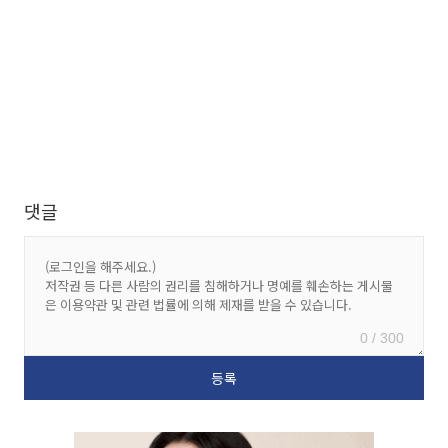
댓글
0 / 300