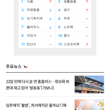
주요뉴스
22일 만에 다시 문 연 홈플러스…정상화 바
쁜데 재고 없어 ‘발동동’[가보니]
입추매직 '불발', 처서매직은 올까요? [해