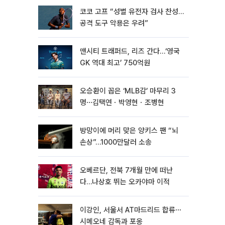
코코 고프 “성별 유전자 검사 찬성…
공격 도구 악용은 우려”
맨시티 트래퍼드, 리즈 간다…‘영국
GK 역대 최고’ 750억원
오승환이 꼽은 ‘MLB감’ 마무리 3
명⋯김택연ㆍ박영현ㆍ조병현
방망이에 머리 맞은 양키스 팬 “뇌
손상”…1000만달러 소송
오베르단, 전북 7개월 만에 떠난
다…나상호 뛰는 오카야마 이적
이강인, 서울서 AT마드리드 합류⋯
시메오네 감독과 포옹