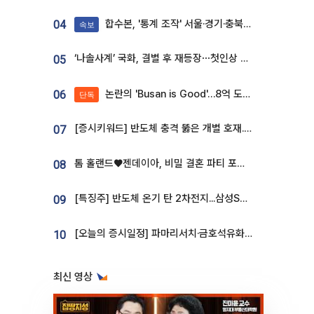
합수본, '통계 조작' 서울·경기·충북 선관위 등 추가 압수수색
04
속보
‘나솔사계’ 국화, 결별 후 재등장⋯첫인상 투표 휩쓸고 ‘인기녀’ 등극
05
논란의 'Busan is Good'…8억 도시브랜드, 용산 대통령실 CI 업체가 수행
06
단독
[증시키워드] 반도체 충격 뚫은 개별 호재...포스코퓨처엠·에코프로·한화솔루션 '눈길'
07
톰 홀랜드♥젠데이아, 비밀 결혼 파티 포착⋯호텔 대관비만 9억
08
[특징주] 반도체 온기 탄 2차전지...삼성SDI, 장 초반 7% 넘게 껑충
09
[오늘의 증시일정] 파마리서치·금호석유화학·코오롱인더·상상인증권 등
10
최신 영상