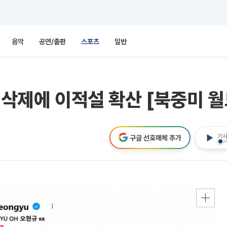
음악
공연/출판
스포츠
일반
 삭제에 이적설 확산 [북중미 
기사
구글 선호매체 추가