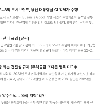
od'…8억 도시브랜드, 용산 대통령실 CI 업체가 수행
시 도시브랜드 ‘Busan is Good’ 개발 사업의 수행기관이 윤석열 정부
여했던 디자인 전문업체 피앤(P&)인 것으로 확인됐다. 8억 원이 투입된 부산
 부족과 디자인 정체성 논란에 휩싸였던 만큼, 사업 선정 과정과 결과물에
ㆍ전라 폭염 [날씨]
 금요일인 7일 낮 기온이 최고 39도까지 오르며 폭염이 이어지겠다. 기상청
로 전국 대부분 지역의 기온이 평년보다 높겠다. 아침 최저기온은 22~27
 대부분 지역에 폭염특보가 발효된 가운데 최고체감온도는 35도 안팎까지 올라
줄 죄는 건전성 규제 [주택공급 또다른 병목 PF]①
발 사업장. 2023년 주택건설사업계획 승인을 받아 인허가를 마쳤지만 착공
에 들어갔고, 감정가 362억원인 이 사업장은 약 20% 할인된 288억원에
 현재는 4차 공매를 위한 조건 협의가 진행 중이다. 수도권의 주요 주거 배
 압수수색… ‘조작 지침’ 확인
와 투표율 통계조작 등을 수사 중인 검경 합동수사본부가 서울·경기·충북 선