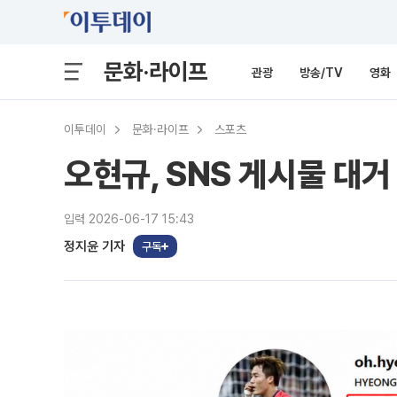
문화·라이프
관광
방송/TV
영화
이투데이
문화·라이프
스포츠
오현규, SNS 게시물 대거
입력 2026-06-17 15:43
정지윤 기자
구독