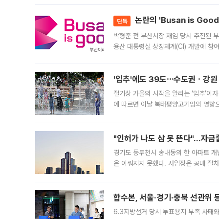
논란의 'Busan is Go
단독
박형준 전 부산시장 재임 당시 추진된 부산
용산 대통령실 상징체계(CI) 개발에 참
도시브랜드 사업이 공개 이후 시민 공감
'입추'에도 39도⋯수도권ㆍ강원
절기상 가을의 시작을 알리는 ‘입추’이자
에 따르면 이날 북태평양고기압의 영향으
도, 낮 최고기온은 31~39도로, 전국
"인허가 나도 삽 못 뜬다"…자금
경기도 동두천시 송내동의 한 아파트 개
은 이뤄지지 못했다. 사업장은 공매 절차
3차 공매까지 진행됐으나 모두 유찰됐다.
후
합수본, 서울·경기·충북 선관위 등
6.3지방선거 당시 투표용지 부족 사태