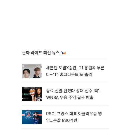
문화·라이프 최신 뉴스
세븐틴 도겸X승관, T1 응원곡 부른
다⋯‘T1 홈그라운드’도 출격
동료 신발 던졌다 상대 선수 ‘퍽’…
WNBA 우승 주역 결국 방출
PSG, 프랑스 대표 아클리우슈 영
입…몸값 830억원