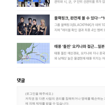
관위와 시, 군, 구 단위 선관위를 추가
부(김태훈 서울중앙지검 3차장검사)는 
블랙핑크, 완전체 볼 수 있다⋯"
그룹 블랙핑크(BLACKPINK)가 데뷔
지에 "레이블 확인 결과 최종 4인 멤버
10주년을 이틀 앞둔 6일 10주년 기념행
확한
태풍 '돌핀' 오키나와 접근…일
태풍 돌핀 예상경로, 오키나와 지나 중
와 남해상 높은 물결현재 태풍 위치는 어
강한 세력을 유지한 채 일본 오키나와와
댓글