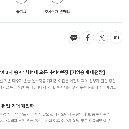
슬퍼요
추가취재 원해요
제3자 승계’ 시험대 오른 中企 현장 [기업승계 대전환]
지원 첫발 매수자 발굴·인수자금·거래망 이전은 여전히 과제 정부가 혈연 중심
장기근속 임직원 등 제3자에게 연다. 후계자를 찾지 못한 중소기업이 폐업
해 기술과 일자리를 남기도록 하겠다는 취지다. 다만 세금 감면만으로 거래를
에 편입 기대 재점화
월 정기 리뷰 발표가 일주일 앞으로 다가오면서 편출입 후보 종목에 관심이
 시가총액이 크게 흔들렸지만 저점 이후 주가가 상당 부분 회복되면서 편입
다시 부각되고 있다. 7일 금융투자업계에 따르면 MSCI는 한국시간으로 오는