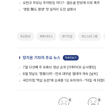
오현규 부모님 추어탕집 어디?⋯결승골 한방에 리뷰 폭주
‘경험 無도 환영’ 첫 일자리 도전 설명서
#오현규
#베식타스
#이적설
#인스타그램
정지윤 기자의 주요 뉴스
자세히보기
7월 다섯째 주 유튜브 영상 순위 [이투PICK 순삭랭킹]
8월 첫날도 '찜통더위'⋯전국 대부분 열대야 계속 [날씨]
국민의힘 '멱살 논란'에 오세훈 1심 유죄까지⋯"터질 게 터졌다
0
0