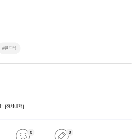
#월드컵
" [정치대학]
0
0