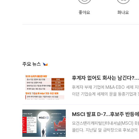
좋아요
화나요
주요 뉴스
후계자 없어도 회사는 남긴다?…‘
후계자 부재 기업에 M&A·EBO 세제 
이던 기업승계 세제의 문을 동종기업과 
대신 M&A나 임직원 인수(EBO)를 통
늘
MSCI 발표 D-7…후보주 반등
모건스탠리캐피털인터내셔널(MSCI) 8
쏠린다. 지난달 말 급락장으로 후보군의
가능성과 지수 추종 자금 유입 기대가 