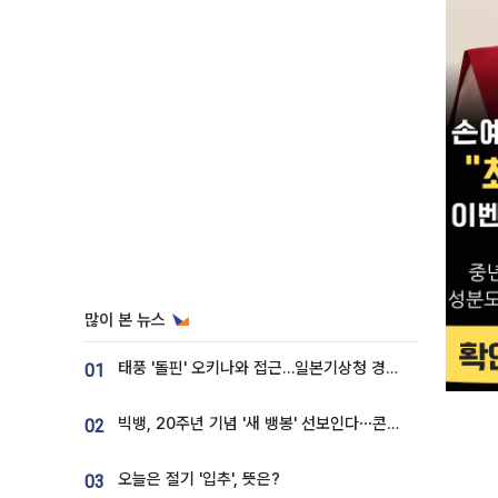
많이 본 뉴스
태풍 '돌핀' 오키나와 접근…일본기상청 경로 업데이트
01
빅뱅, 20주년 기념 '새 뱅봉' 선보인다⋯콘서트 앞두고 팝업 개최
02
오늘은 절기 '입추', 뜻은?
03