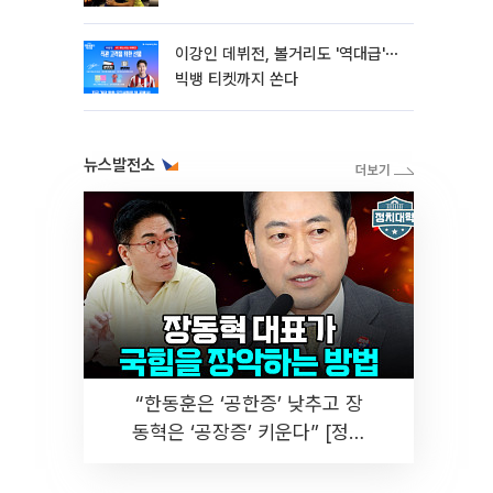
이강인 데뷔전, 볼거리도 '역대급'⋯
빅뱅 티켓까지 쏜다
뉴스발전소
“한동훈은 ‘공한증’ 낮추고 장
동혁은 ‘공장증’ 키운다” [정치
대학]