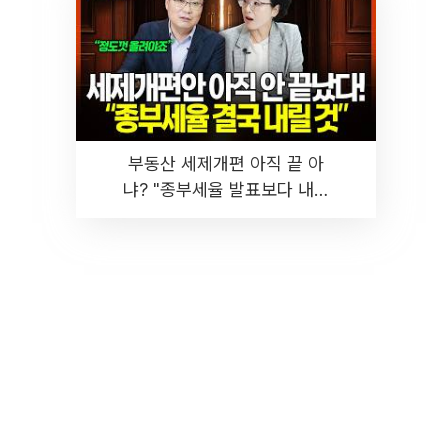
부동산 세제개편 아직 끝 아
냐? "종부세율 발표보다 내릴
것" 장기거주·양도세 전망 I 집
땅지성 I 김인만, 진미윤