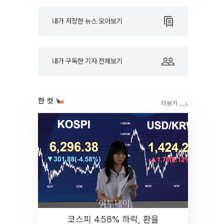
내가 저장한 뉴스 모아보기
내가 구독한 기자 전체보기
한 컷
코스피 4.58% 하락, 환율