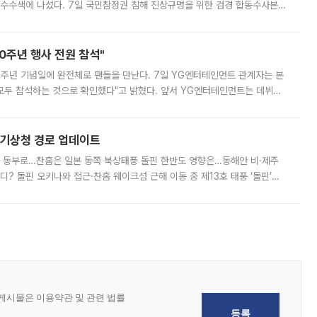
 압수수색에 나섰다. 7일 국민참정권 침해 진상규명을 위한 검경 합동수사본
추가 증거 확보를 위해 중앙선관위, 서울시·경기도·충청북도 선관위, 김포시
10주년 행사 전원 참석"
 10주년 기념일에 완전체로 팬들을 만난다. 7일 YG엔터테인먼트 관계자는 본
 모두 참석하는 것으로 확인했다"고 밝혔다. 앞서 YG엔터테인먼트는 데뷔
사 개최를 공지한 바 있다. 다만 장소를 '8일 오후 서울 모처'로 안내하며 정
본기상청 경로 업데이트
국 동부로…찬홈은 일본 동쪽 북상태풍 돌핀 한반도 영향은…동해안 비·제주
디? 돌핀 오키나와 접근·찬홈 웨이크섬 근해 이동 중 제13호 태풍 ‘돌핀’이
 아마미 지방에 접근하고 있다. 돌핀은 오키나와 부근을 지난 뒤 동중국해