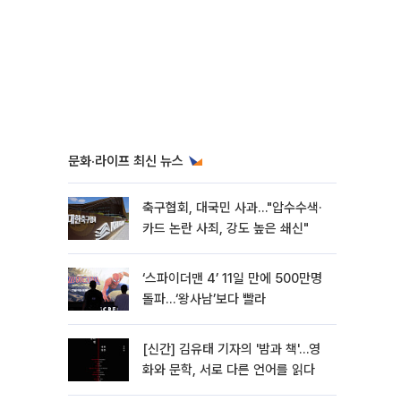
문화·라이프 최신 뉴스
축구협회, 대국민 사과…"압수수색·
카드 논란 사죄, 강도 높은 쇄신"
‘스파이더맨 4’ 11일 만에 500만명
돌파…‘왕사남’보다 빨라
[신간] 김유태 기자의 '밤과 책'…영
화와 문학, 서로 다른 언어를 읽다