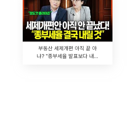
부동산 세제개편 아직 끝 아
냐? "종부세율 발표보다 내릴
것" 장기거주·양도세 전망 I 집
땅지성 I 김인만, 진미윤