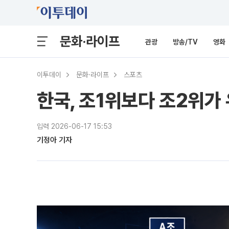
문화·라이프
관광
방송/TV
영화
이투데이
문화·라이프
스포츠
한국, 조1위보다 조2위가
입력 2026-06-17 15:53
기정아 기자