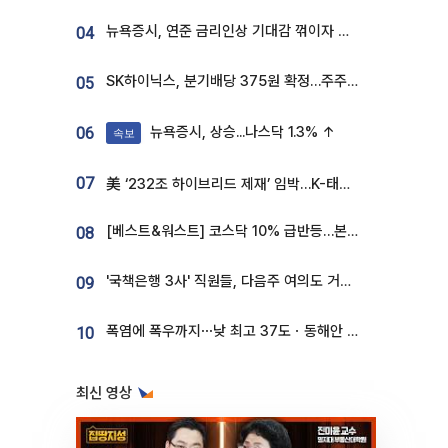
뉴욕증시, 연준 금리인상 기대감 꺾이자 상승...S&P500 사상 최고치 [종합]
04
SK하이닉스, 분기배당 375원 확정…주주환원책 9월로 앞당겨 발표
05
뉴욕증시, 상승...나스닥 1.3% ↑
06
속보
07
美 ‘232조 하이브리드 제재’ 임박…K-태양광, 불확실성 털고 날개 다나
[베스트&워스트] 코스닥 10% 급반등…본느, 최대주주 변경 기대에 270% 폭등
08
'국책은행 3사' 직원들, 다음주 여의도 거리 나서는 까닭은
09
폭염에 폭우까지⋯낮 최고 37도ㆍ동해안 강한 비 [날씨]
10
최신 영상