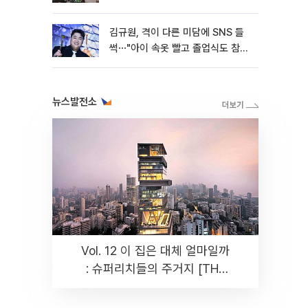
김규원, 격이 다른 미담에 SNS 들
썩⋯"아이 속옷 빨고 졸업식도 참
석"
뉴스발전소
Vol. 12 이 집은 대체 얼마일까
: 슈퍼리치들의 주거지 [THE
RARE]