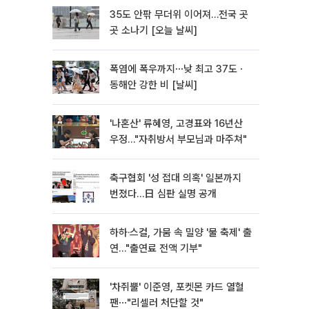
35도 안팎 무더위 이어져…전국 곳
곳 소나기 [오늘 날씨]
폭염에 폭우까지⋯낮 최고 37도ㆍ
동해안 강한 비 [날씨]
'나혼산' 류혜영, 고경표와 16년산
우정…"자취방서 부모님과 마주쳐"
축구협회 '성 접대 의혹' 일본까지
번졌다…日 심판 실명 공개
하하·스컬, 가뭄 속 밀양 '물 축제' 출
연…"출연료 전액 기부"
'차쥐뿔' 이준영, 포켓몬 카드 열혈
팬⋯"리셀러 처단할 것"