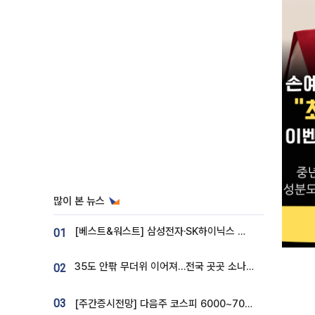
많이 본 뉴스
[베스트&워스트] 삼성전자·SK하이닉스 밀린 한 주…상상인증권은 85% 급등
01
35도 안팎 무더위 이어져…전국 곳곳 소나기 [오늘 날씨]
02
03
[주간증시전망] 다음주 코스피 6000~7000⋯“外人 수급은 정책이 변수”