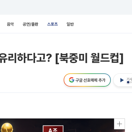
음악
공연/출판
스포츠
일반
 유리하다고? [북중미 월드컵]
기사
구글 선호매체 추가