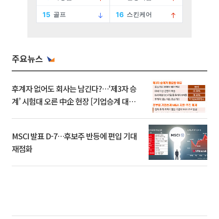
주요뉴스
후계자 없어도 회사는 남긴다?…‘제3자 승
계’ 시험대 오른 中企 현장 [기업승계 대전
환]
MSCI 발표 D-7…후보주 반등에 편입 기대
재점화