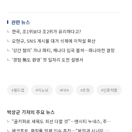
관련 뉴스
한국, 조1위보다 조2위가 유리하다고?
오현규, SNS 게시물 대거 삭제에 이적설 확산
‘강간 혐의’ 가나 파티, 캐나다 입국 불허⋯파나마전 결장
‘경험 無도 환영’ 첫 일자리 도전 설명서
#월드컵
#이노냥
#FIFA
#초청
#인종차별
박상군 기자의 주요 뉴스
“골키퍼로 세워도 최선 다할 것”⋯맨시티 누네스, 주전 경쟁 각오
에코프로, 화장품 업체 인수 추진⋯“본업과 시너지 부족”