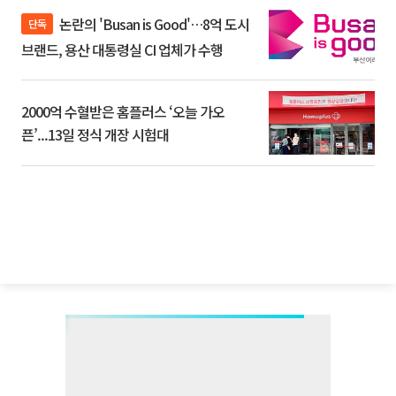
논란의 'Busan is Good'…8억 도시
단독
브랜드, 용산 대통령실 CI 업체가 수행
2000억 수혈받은 홈플러스 ‘오늘 가오
픈’...13일 정식 개장 시험대