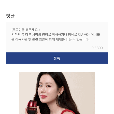
댓글
0 / 300