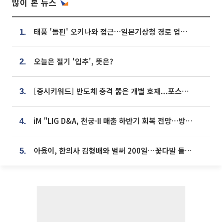
많이 본 뉴스
태풍 '돌핀' 오키나와 접근…일본기상청 경로 업데이트
1.
오늘은 절기 '입추', 뜻은?
2.
[증시키워드] 반도체 충격 뚫은 개별 호재...포스코퓨처엠·에코프로·한화솔루션 '눈길'
3.
iM "LIG D&A, 천궁-II 매출 하반기 회복 전망…방산 톱픽 유지"
4.
아옳이, 한의사 김형배와 벌써 200일⋯꽃다발 들고 "프러포즈 아냐"
5.