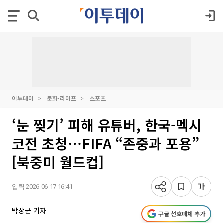
이투데이
문화·라이프
스포츠
‘눈 찢기’ 피해 유튜버, 한국-멕시
코전 초청⋯FIFA “존중과 포용”
[북중미 월드컵]
입력 2026-06-17 16:41
박상군 기자
구글 선호매체 추가