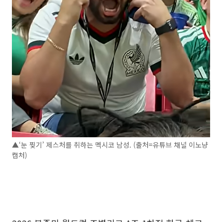
▲‘눈 찢기’ 제스처를 취하는 멕시코 남성. (출처=유튜브 채널 이노냥
캡처)