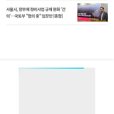
서울시, 정부에 정비사업 규제 완화 '건
의'⋯국토부 "협의 중" 입장만 [종합]