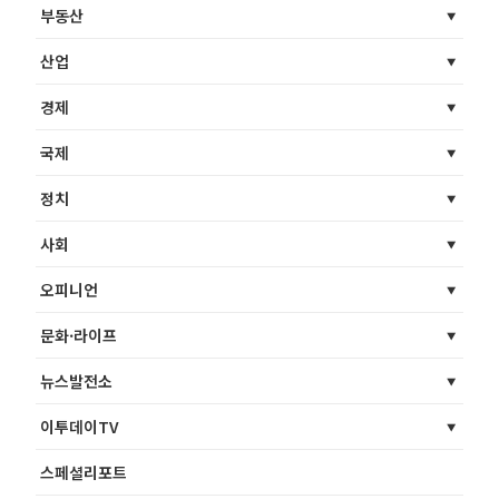
부동산
산업
경제
국제
정치
사회
오피니언
문화·라이프
뉴스발전소
이투데이TV
스페셜리포트