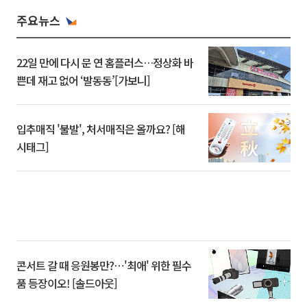
주요뉴스
22일 만에 다시 문 연 홈플러스…정상화 바
쁜데 재고 없어 ‘발동동’[가보니]
입추매직 '불발', 처서매직은 올까요? [해
시태그]
콘서트 갈 때 응원봉만?⋯'최애' 위한 필수
품 등장이오! [솔드아웃]