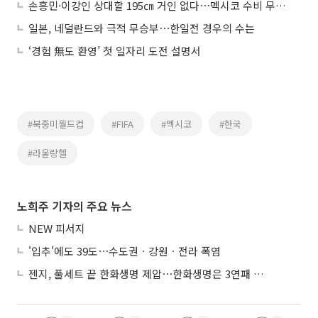
손흥민·이강인 상대할 195㎝ 거인 없다⋯멕시코 수비 무슨 일?
일본, 네덜란드와 극적 무승부⋯한일전 경우의 수는
‘경험 無도 환영’ 첫 일자리 도전 설명서
#북중미월드컵
#FIFA
#멕시코
#한국
#라울랑헬
노희주 기자의 주요 뉴스
NEW 피서지
'입추'에도 39도⋯수도권ㆍ강원ㆍ전라 폭염
젠지, 풀세트 끝 한화생명 제압⋯한화생명은 3연패 수렁