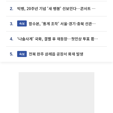
빅뱅, 20주년 기념 '새 뱅봉' 선보인다⋯콘서트 앞두고 팝업 개최
2.
합수본, '통계 조작' 서울·경기·충북 선관위 등 추가 압수수색
속보
3.
‘나솔사계’ 국화, 결별 후 재등장⋯첫인상 투표 휩쓸고 ‘인기녀’ 등극
4.
전북 완주 삼례읍 공장서 화재 발생
속보
5.