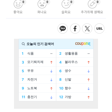
0
0
0
0
좋아요
화나요
슬퍼요
추가취재 원해요