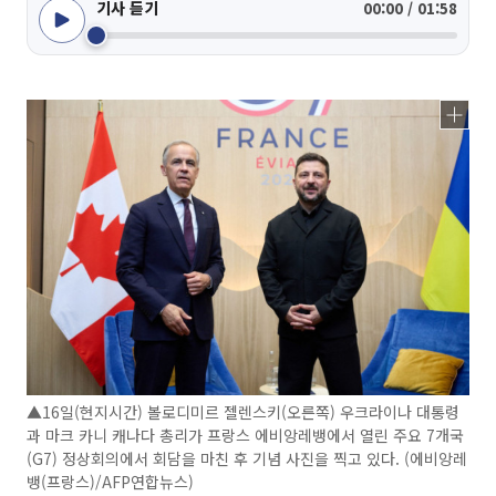
기사 듣기
00:00 / 01:58
▲16일(현지시간) 볼로디미르 젤렌스키(오른쪽) 우크라이나 대통령
과 마크 카니 캐나다 총리가 프랑스 에비앙레뱅에서 열린 주요 7개국
(G7) 정상회의에서 회담을 마친 후 기념 사진을 찍고 있다. (에비앙레
뱅(프랑스)/AFP연합뉴스)