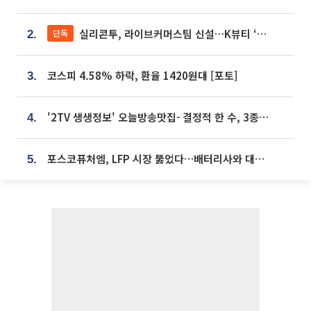
실리콘투, 라이브커머스팀 신설…K뷰티 ‘글로벌 판매망’ 확대[K뷰티 라방戰]
단독
2.
코스피 4.58% 하락, 환율 1420원대 [포토]
3.
'2TV 생생정보' 오늘방송맛집- 결정적 한 수, 3종 메밀면! 메밀 소바 맛집 '의○○○○'
4.
포스코퓨처엠, LFP 시장 뚫었다…배터리사와 대규모 장기 공급 합의
5.