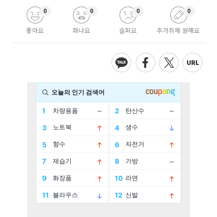
0
0
0
0
좋아요
화나요
슬퍼요
추가취재 원해요