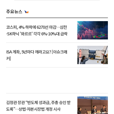
주요뉴스
코스피, 4% 하락에 6270선 마감…삼전
·SK하닉 '와르르' 각각 6%·10%대 급락
ISA 계좌, 5년마다 깨라고요? [이슈크래
커]
김정관 장관 “반도체 성과급, 주총 승인 받
도록”…상법·자본시장법 개정 시사