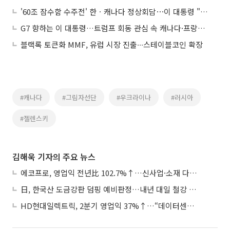
'60조 잠수함 수주전' 한ㆍ캐나다 정상회담⋯이 대통령 "협력할 분야 많아"
G7 향하는 이 대통령…트럼프 회동 관심 속 캐나다·프랑스도 주목
블랙록 토큰화 MMF, 유럽 시장 진출∙∙∙스테이블코인 확장
#캐나다
#그림자선단
#우크라이나
#러시아
#젤렌스키
김해욱 기자의 주요 뉴스
에코프로, 영업익 전년比 102.7%↑…신사업·소재 다각화 박차
日, 한국산 도금강판 덤핑 예비판정…내년 대일 철강 수출 ‘빨간불’
HD현대일렉트릭, 2분기 영업익 37%↑…“데이터센터 사업, 새로운 성장 축”