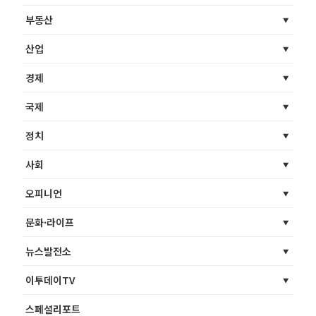
부동산
산업
경제
국제
정치
사회
오피니언
문화·라이프
뉴스발전소
이투데이TV
스페셜리포트