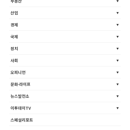
부동산
산업
경제
국제
정치
사회
오피니언
문화·라이프
뉴스발전소
이투데이TV
스페셜리포트