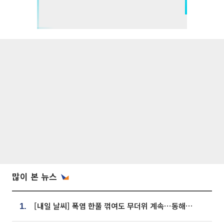
많이 본 뉴스
[내일 날씨] 폭염 한풀 꺾여도 무더위 계속⋯동해안 이틀 연속 비
1.