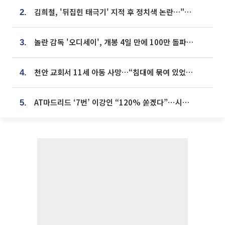
김희철, '뒤집힌 태극기' 지적 후 정치색 논란…"좌우 떠나 우리나라 국기"
2.
놀란 감독 '오디세이', 개봉 4일 만에 100만 돌파⋯'왕사남' 보다 빠르다
3.
천안 교회서 11세 아동 사망…“침대에 묶여 있었다” 진술 확보
4.
AT마드리드 ‘7번’ 이강인 “120% 쏟겠다”⋯시메오네 감독 “필요한 선수”
5.