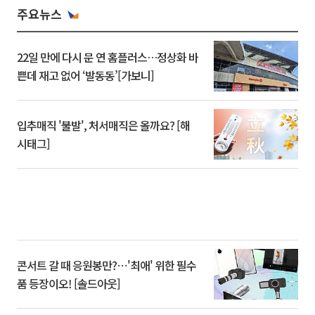
주요뉴스
22일 만에 다시 문 연 홈플러스…정상화 바
쁜데 재고 없어 ‘발동동’[가보니]
입추매직 '불발', 처서매직은 올까요? [해
시태그]
콘서트 갈 때 응원봉만?⋯'최애' 위한 필수
품 등장이오! [솔드아웃]