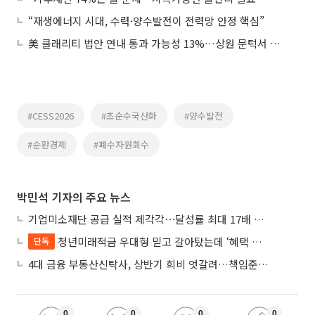
“재생에너지 시대, 수력·양수발전이 전력망 안정 핵심”
美 클래리티 법안 연내 통과 가능성 13%…상원 문턱서 제동
#CESS2026
#초순수국산화
#양수발전
#순환경제
#폐수자원회수
박민석 기자의 주요 뉴스
기업미소재단 공급 실적 제각각⋯달성률 최대 17배 차이
청년미래적금 우대형 믿고 갈아탔는데 ‘혜택 반토막’…심사 오류에 가입자 혼선
단독
4대 금융 부동산신탁사, 상반기 희비 엇갈려…책임준공 손실 반영 시점이 갈랐다
0
0
0
0