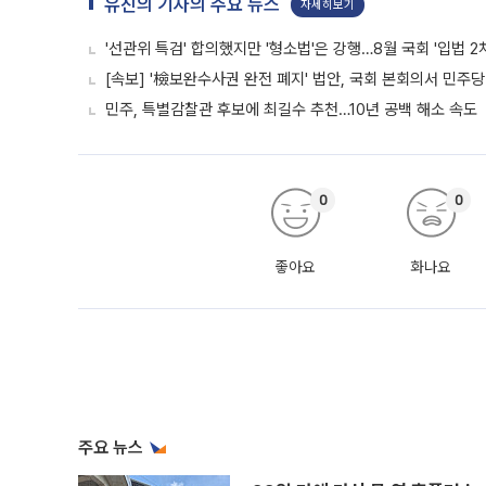
유진의 기자의 주요 뉴스
자세히보기
'선관위 특검' 합의했지만 '형소법'은 강행…8월 국회 '입법 2
[속보] '檢보완수사권 완전 폐지' 법안, 국회 본회의서 민주당
민주, 특별감찰관 후보에 최길수 추천…10년 공백 해소 속도
0
0
좋아요
화나요
주요 뉴스