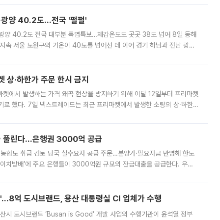
·광양 40.2도…전국 '펄펄'
·광양 40.2도 전국 대부분 폭염특보…체감온도도 곳곳 38도 넘어 8일 동해
지속 서울 노원구의 기온이 40도를 넘어선 데 이어 경기 하남과 전남 광양
. 전국 대부분 지역에 폭염특보가 내려진 가운데 곳곳에서 39~40도 안팎
켓 상·하한가 주문 한시 금지
마켓에서 발생하는 가격 왜곡 현상을 방지하기 위해 이달 12일부터 프리마켓
기로 했다. 7일 넥스트레이드는 최근 프리마켓에서 발생한 소량의 상·하한
, 주문 오류로 인한 가격 급등락을 최소화하기 위한 비상 대응방안을 발표
 풀린다…은행권 3000억 공급
리·농협도 취급 검토 당국 실수요자 공급 주문…분양가·필요자금 반영해 한도
에이치방배’에 주요 은행들이 3000억원 규모의 잔금대출을 공급한다. 우리
하고 있어 향후 공급 규모가 늘어날 전망이다. 7일 금융권에 따르면 KB국
od'…8억 도시브랜드, 용산 대통령실 CI 업체가 수행
시 도시브랜드 ‘Busan is Good’ 개발 사업의 수행기관이 윤석열 정부