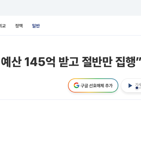
외교
정책
일반
예산 145억 받고 절반만 집행
기사
구글 선호매체 추가