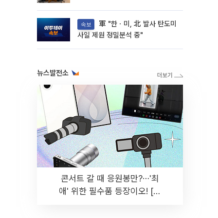
軍 "한ㆍ미, 北 발사 탄도미
속보
사일 제원 정밀분석 중"
뉴스발전소
콘서트 갈 때 응원봉만?⋯'최
애' 위한 필수품 등장이오! [솔
드아웃]