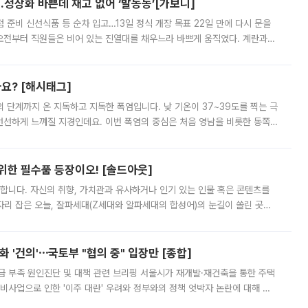
…정상화 바쁜데 재고 없어 ‘발동동’[가보니]
준비 신선식품 등 순차 입고…13일 정식 개장 목표 22일 만에 다시 문을
오전부터 직원들은 비어 있는 진열대를 채우느라 바쁘게 움직였다. 계란과
리를 잡기 시작했지만, 매장 곳곳엔 여전히 텅 빈 매대가 먼저 눈에 들어왔
까요? [해시태그]
’의 단계까지 온 지독하고 지독한 폭염입니다. 낮 기온이 37~39도를 찍는 극
 선선하게 느껴질 지경인데요. 이번 폭염의 중심은 처음 영남을 비롯한 동쪽
 북서풍이 산맥을 넘어 영남 쪽으로 내려오면서 뜨겁고 건조해졌는데요.
 위한 필수품 등장이오! [솔드아웃]
합니다. 자신의 취향, 가치관과 유사하거나 인기 있는 인물 혹은 콘텐츠를
'가 자리 잡은 오늘, 잘파세대(Z세대와 알파세대의 합성어)의 눈길이 쏠린 곳은
리는 공연장. 응원봉만큼이나 눈에 띄는 게 있습니다. 공연이 시작되기
 '건의'⋯국토부 "협의 중" 입장만 [종합]
급 부족 원인진단 및 대책 관련 브리핑 서울시가 재개발·재건축을 통한 주택
비사업으로 인한 '이주 대란' 우려와 정부와의 정책 엇박자 논란에 대해 정
실장은 2031년까지 31만 가구 착공 목표에 차질이 없다는 입장이나,