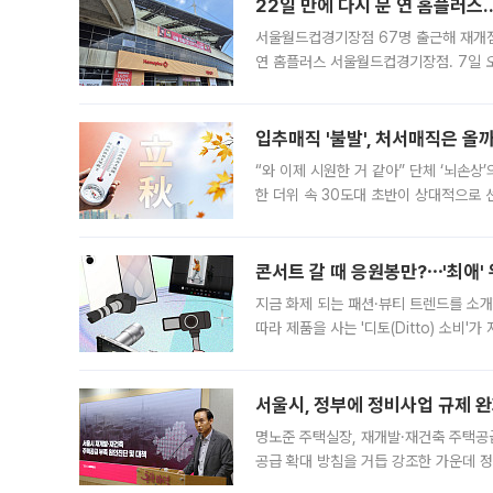
22일 만에 다시 문 연 홈플러스
서울월드컵경기장점 67명 출근해 재개점 
연 홈플러스 서울월드컵경기장점. 7일 
우유, 과일 같은 신선식품이 차근차근 자
입추매직 '불발', 처서매직은 올
“와 이제 시원한 거 같아” 단체 ‘뇌손상
한 더위 속 30도대 초반이 상대적으로
지역에 있었습니다. 7월 말에는 서풍과
콘서트 갈 때 응원봉만?⋯'최애'
지금 화제 되는 패션·뷰티 트렌드를 소개
따라 제품을 사는 '디토(Ditto) 소비
어디일까요? 아이돌 콘서트 시작을 기다
서울시, 정부에 정비사업 규제 완화
명노준 주택실장, 재개발·재건축 주택공
공급 확대 방침을 거듭 강조한 가운데 정
면 반박하고 나섰다. 명노준 서울시 주택