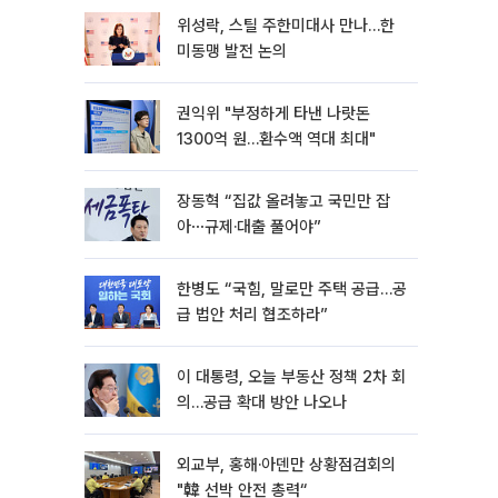
위성락, 스틸 주한미대사 만나…한
미동맹 발전 논의
권익위 "부정하게 타낸 나랏돈
1300억 원…환수액 역대 최대"
장동혁 “집값 올려놓고 국민만 잡
아⋯규제·대출 풀어야”
한병도 “국힘, 말로만 주택 공급…공
급 법안 처리 협조하라”
이 대통령, 오늘 부동산 정책 2차 회
의…공급 확대 방안 나오나
외교부, 홍해·아덴만 상황점검회의
"韓 선박 안전 총력“