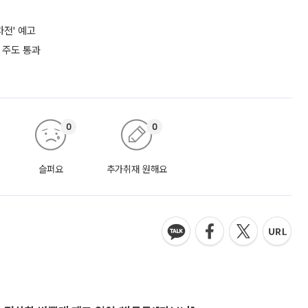
차전' 예고
 주도 통과
0
0
슬퍼요
추가취재 원해요