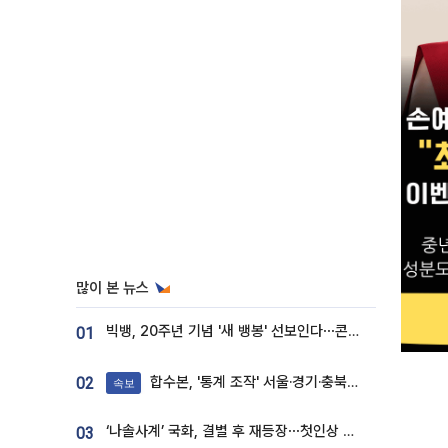
많이 본 뉴스
빅뱅, 20주년 기념 '새 뱅봉' 선보인다⋯콘서트 앞두고 팝업 개최
01
합수본, '통계 조작' 서울·경기·충북 선관위 등 추가 압수수색
02
속보
‘나솔사계’ 국화, 결별 후 재등장⋯첫인상 투표 휩쓸고 ‘인기녀’ 등극
03