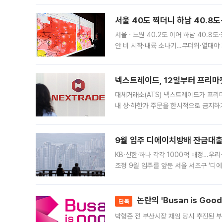
서울 40도 찍더니 하남 40.8도
서울ㆍ노원 40.2도 이어 하남 40.8도
안 비 시작·내륙 소나기…무더위·열대야 
에서도 40도를 웃도는 기온이 관측됐다
의 극심한
넥스트레이드, 12일부터 프리마
대체거래소(ATS) 넥스트레이드가 프리
내 상·하한가 주문을 한시적으로 금지하
가 체결 사례와 관련해 설명자료를 내고
9월 입주 디에이치방배 잔금대출
KB·신한·하나 각각 1000억 배정…우
조정 9월 입주를 앞둔 서울 서초구 ‘디
은행과 NH농협은행도 대출 취급을 검토
민은행
논란의 'Busan is Go
단독
박형준 전 부산시장 재임 당시 추진된 부산