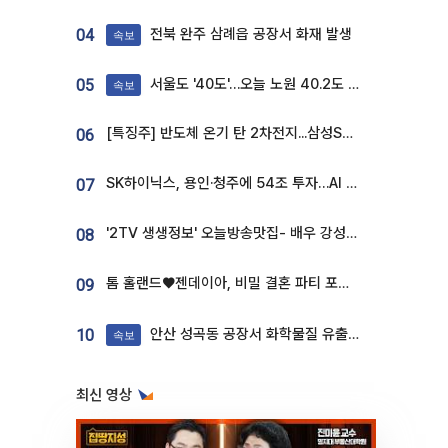
전북 완주 삼례읍 공장서 화재 발생
04
속보
서울도 '40도'…오늘 노원 40.2도 기록
05
속보
[특징주] 반도체 온기 탄 2차전지...삼성SDI, 장 초반 7% 넘게 껑충
06
SK하이닉스, 용인·청주에 54조 투자…AI 메모리 생산기지 키운다
07
'2TV 생생정보' 오늘방송맛집- 배우 강성진 단골! 쌀국수ㆍ푸팟퐁 커리 맛집 '블○○○'
08
톰 홀랜드♥젠데이아, 비밀 결혼 파티 포착⋯호텔 대관비만 9억
09
안산 성곡동 공장서 화학물질 유출 사고 발생
10
속보
최신 영상