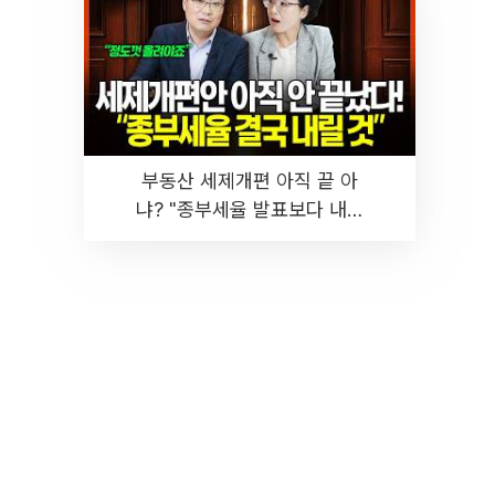
부동산 세제개편 아직 끝 아
냐? "종부세율 발표보다 내릴
것" 장기거주·양도세 전망 I 집
땅지성 I 김인만, 진미윤