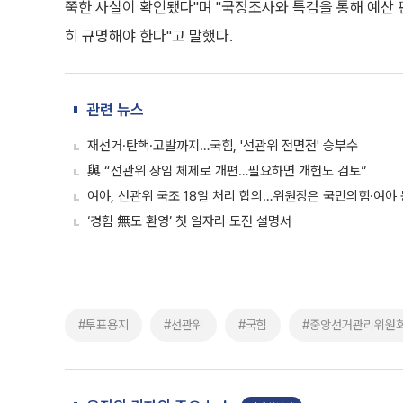
쭉한 사실이 확인됐다"며 "국정조사와 특검을 통해 예산 
히 규명해야 한다"고 말했다.
관련 뉴스
재선거·탄핵·고발까지…국힘, '선관위 전면전' 승부수
與 “선관위 상임 체제로 개편…필요하면 개헌도 검토”
여야, 선관위 국조 18일 처리 합의…위원장은 국민의힘·여야
‘경험 無도 환영’ 첫 일자리 도전 설명서
#투표용지
#선관위
#국힘
#중앙선거관리위원