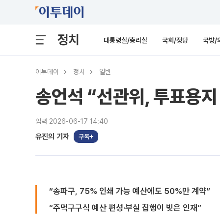
정치
대통령실/총리실
국회/정당
국방/
이투데이
정치
일반
송언석 “선관위, 투표용지 
입력 2026-06-17 14:40
유진의 기자
구독
“송파구, 75% 인쇄 가능 예산에도 50%만 계약”
“주먹구구식 예산 편성·부실 집행이 빚은 인재”