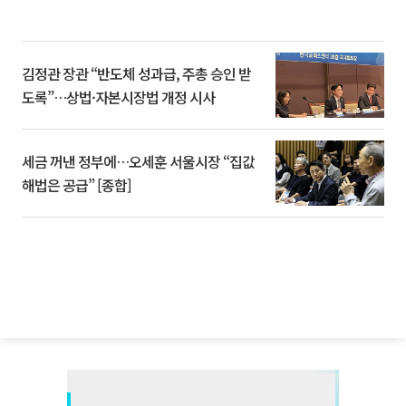
김정관 장관 “반도체 성과급, 주총 승인 받
도록”…상법·자본시장법 개정 시사
세금 꺼낸 정부에…오세훈 서울시장 “집값
해법은 공급” [종합]