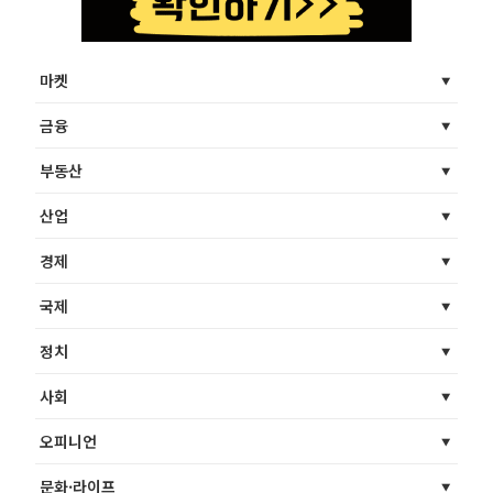
마켓
금융
부동산
산업
경제
국제
정치
사회
오피니언
문화·라이프