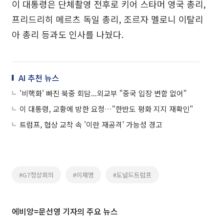
이 대통령은 단체촬영 전후로 키어 스타머 영국 총리,
프리드리히 메르츠 독일 총리, 조르자 멜로니 이탈리
아 총리 등과도 인사를 나눴다.
AI 추천 뉴스
'비핵화' 빠진 북중 회담...외교부 "중국 입장 변함 없어"
이 대통령, 교황에 방한 요청…"한반도 평화 지지 재확인"
트럼프, 협상 교착 속 '이란 재공격' 가능성 경고
#G7정상회의
#이재명
#도널드트럼프
에비앙=문선영 기자의 주요 뉴스