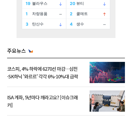
주요뉴스
코스피, 4% 하락에 6270선 마감…삼전
·SK하닉 '와르르' 각각 6%·10%대 급락
ISA 계좌, 5년마다 깨라고요? [이슈크래
커]