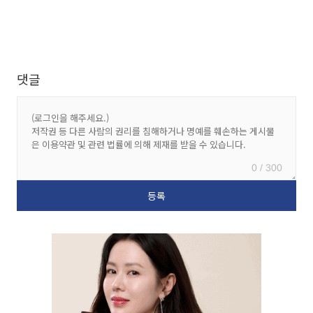
댓글
0 / 300