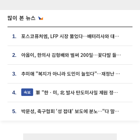
많이 본 뉴스
포스코퓨처엠, LFP 시장 뚫었다…배터리사와 대규모 장기 공급 합의
1.
아옳이, 한의사 김형배와 벌써 200일⋯꽃다발 들고 "프러포즈 아냐"
2.
추미애 "복지가 아니라 도민이 늘었다"…재정난 책임론 정면돌파
3.
軍 "한ㆍ미, 北 발사 탄도미사일 제원 정밀분석 중"
속보
4.
박문성, 축구협회 '성 접대' 보도에 분노…"다 말아먹으려고 작정했나"
5.