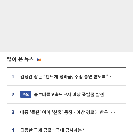
많이 본 뉴스
김정관 장관 “반도체 성과급, 주총 승인 받도록”…상법·자본시장법 개정 시사
1.
중부내륙고속도로서 미상 폭발물 발견
속보
2.
태풍 '돌핀' 이어 '찬홈' 등장…예상 경로에 한국 '한숨'
3.
급등한 국제 금값…국내 금시세는?
4.