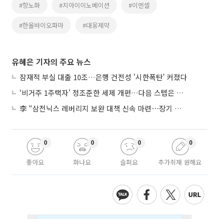
#항노화
#지아이이노베이션
#이엔셀
#한올바이오파마
#대웅제약
유혜은 기자의 주요 뉴스
잠재적 부실 대출 10조…은행 건전성 '시한폭탄' 커졌다
‘비거주 1주택자’ 정조준한 세제 개편…다음 스텝은 금융 대책
李 “삼전닉스 레버리지 보완 대책 신속 마련⋯장기 채무 과감히 탕감”
0
0
0
0
좋아요
화나요
슬퍼요
추가취재 원해요