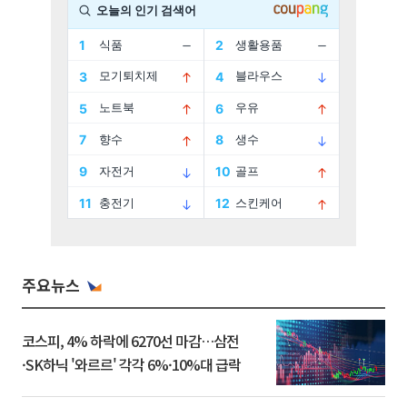
주요뉴스
코스피, 4% 하락에 6270선 마감…삼전
·SK하닉 '와르르' 각각 6%·10%대 급락