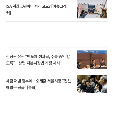
ISA 계좌, 5년마다 깨라고요? [이슈크래
커]
김정관 장관 “반도체 성과급, 주총 승인 받
도록”…상법·자본시장법 개정 시사
세금 꺼낸 정부에…오세훈 서울시장 “집값
해법은 공급” [종합]