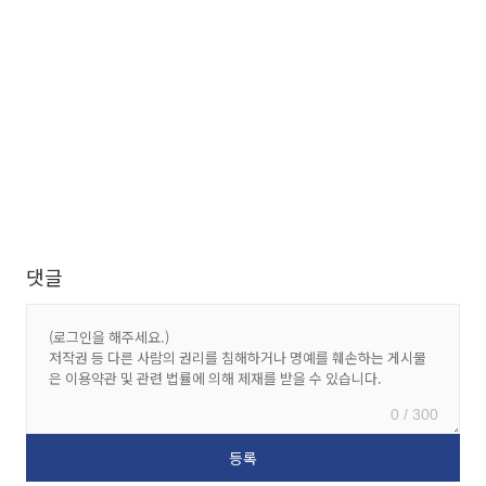
댓글
0 / 300