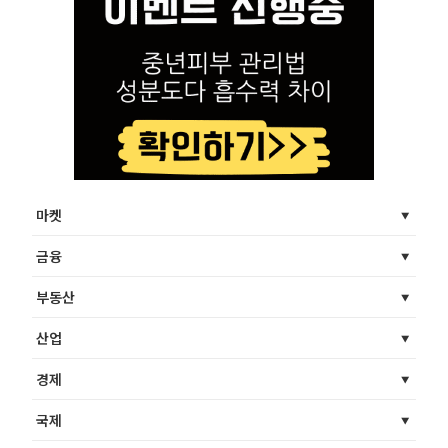
마켓
금융
부동산
산업
경제
국제