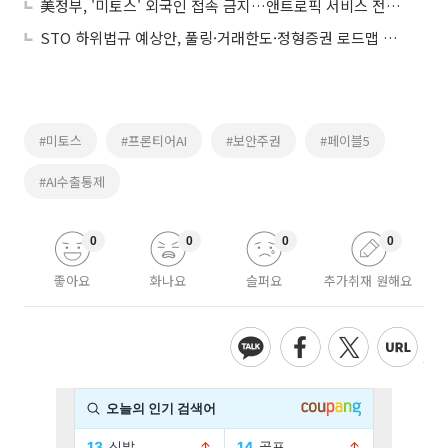
美정부, '미토스' 외국인 접속 금지…앤트로픽 서비스 전면 중단
STO 하위법규 예상안, 풀링·거래한도·정형증권 로드맵 제시
#미토스
#프론티어AI
#보안주권
#페이블5
#AI수출통제
0
0
0
0
좋아요
화나요
슬퍼요
추가취재 원해요