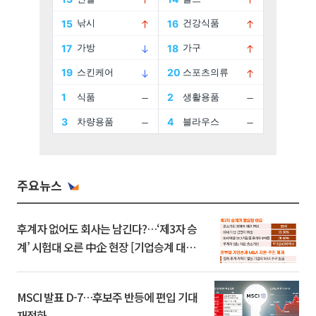
주요뉴스
후계자 없어도 회사는 남긴다?…‘제3자 승
계’ 시험대 오른 中企 현장 [기업승계 대전
환]
MSCI 발표 D-7…후보주 반등에 편입 기대
재점화