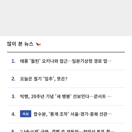
많이 본 뉴스
태풍 '돌핀' 오키나와 접근…일본기상청 경로 업데이트
1.
오늘은 절기 '입추', 뜻은?
2.
빅뱅, 20주년 기념 '새 뱅봉' 선보인다⋯콘서트 앞두고 팝업 개최
3.
합수본, '통계 조작' 서울·경기·충북 선관위 등 추가 압수수색
속보
4.
‘나솔사계’ 국화, 결별 후 재등장⋯첫인상 투표 휩쓸고 ‘인기녀’ 등극
5.