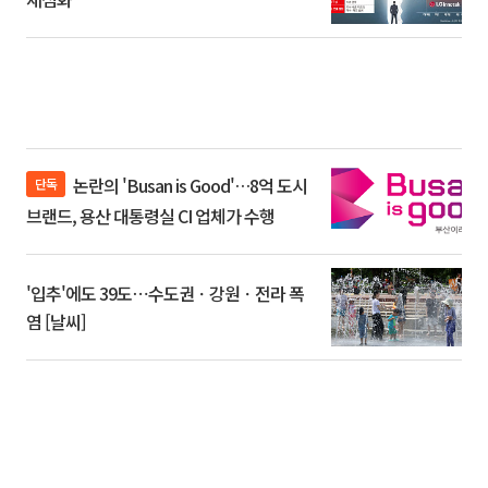
논란의 'Busan is Good'…8억 도시
단독
브랜드, 용산 대통령실 CI 업체가 수행
'입추'에도 39도⋯수도권ㆍ강원ㆍ전라 폭
염 [날씨]