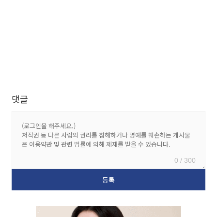
댓글
0 / 300