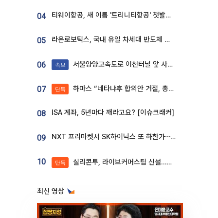
티웨이항공, 새 이름 '트리니티항공' 첫발…SSC 전략 본격화
04
라온로보틱스, 국내 유일 차세대 반도체 공정 로봇 개발 ‘고객사 테스트 진행’
05
서울양양고속도로 이천터널 앞 사고 발생
06
속보
하마스 “네타냐후 합의안 거절, 총선 앞두고 시간 끌기”
07
단독
ISA 계좌, 5년마다 깨라고요? [이슈크래커]
08
NXT 프리마켓서 SK하이닉스 또 하한가⋯‘11주 거래’에 시초가 왜곡
09
10
실리콘투, 라이브커머스팀 신설…K뷰티 ‘글로벌 판매망’ 확대[K뷰티 라방戰]
단독
최신 영상