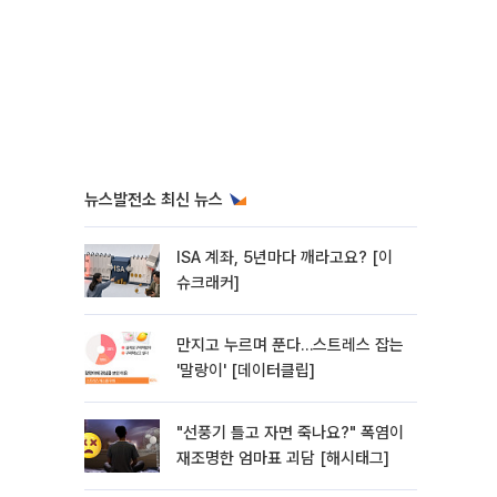
뉴스발전소 최신 뉴스
ISA 계좌, 5년마다 깨라고요? [이
슈크래커]
만지고 누르며 푼다…스트레스 잡는
'말랑이' [데이터클립]
"선풍기 틀고 자면 죽나요?" 폭염이
재조명한 엄마표 괴담 [해시태그]