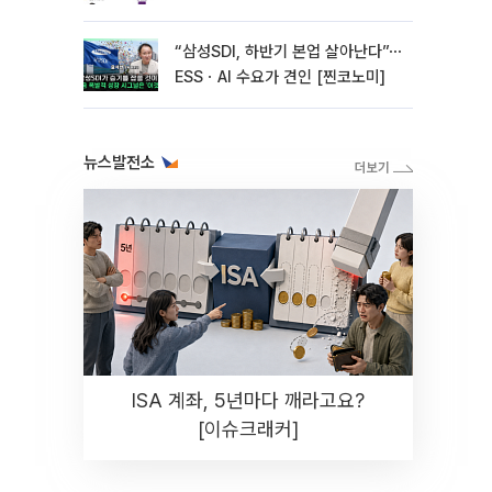
“삼성SDI, 하반기 본업 살아난다”⋯
ESSㆍAI 수요가 견인 [찐코노미]
뉴스발전소
ISA 계좌, 5년마다 깨라고요?
[이슈크래커]