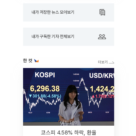
내가 저장한 뉴스 모아보기
내가 구독한 기자 전체보기
한 컷
코스피 4.58% 하락, 환율