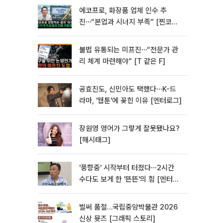
에코프로, 화장품 업체 인수 추
진⋯“본업과 시너지 부족” [찐코노
미]
불법 유통되는 미프진⋯“전문가 관
리 체계 마련해야” [T 같은 F]
공효진도, 신민아도 택했다⋯K-드
라마, '웹툰'에 꽂힌 이유 [엔터로그]
장원영 영어가 그렇게 잘못됐나요?
[해시태그]
'풍향중' 시작부터 터졌다⋯2시간
수다도 보게 한 '뜬뜬'의 힘 [엔터로
그]
벌써 품절…국립중앙박물관 2026
신상 뮷즈 [그래픽 스토리]