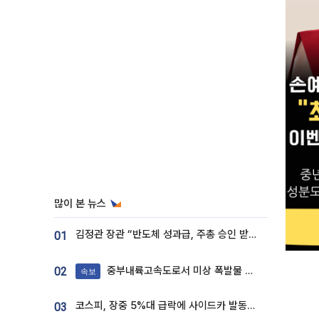
많이 본 뉴스
김정관 장관 “반도체 성과급, 주총 승인 받도록”…상법·자본시장법 개정 시사
01
중부내륙고속도로서 미상 폭발물 발견
02
속보
코스피, 장중 5%대 급락에 사이드카 발동…삼성·SK 동반 폭락
03