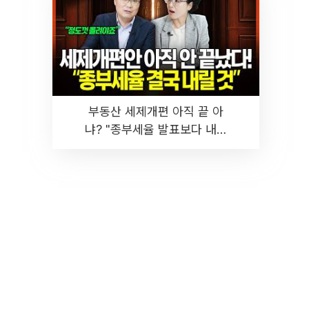
부동산 세제개편 아직 끝 아
냐? "종부세율 발표보다 내릴
것" 장기거주·양도세 전망 I 집
땅지성 I 김인만, 진미윤