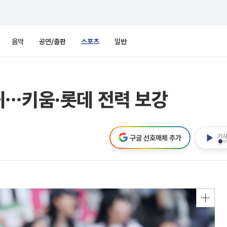
음악
공연/출판
스포츠
일반
귀⋯키움·롯데 전력 보강
기사
구글 선호매체 추가