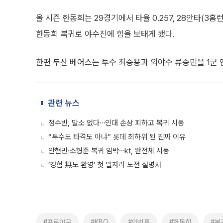
올 시즌 한동희는 29경기에서 타율 0.257, 28안타(3홈런
한동희 복귀로 야수진에 힘을 보태게 됐다.
한편 두산 베어스는 투수 최승용과 외야수 류승민을 1군 
관련 뉴스
정수빈, 말소 없다⋯인대 손상 피하고 복귀 시동
“투수도 타격도 아냐” 롯데 최하위 된 진짜 이유
안현민·소형준 복귀 임박⋯kt, 완전체 시동
‘경험 無도 환영’ 첫 일자리 도전 설명서
#프로야구
#KBO
#안치홍
#한동희
#복