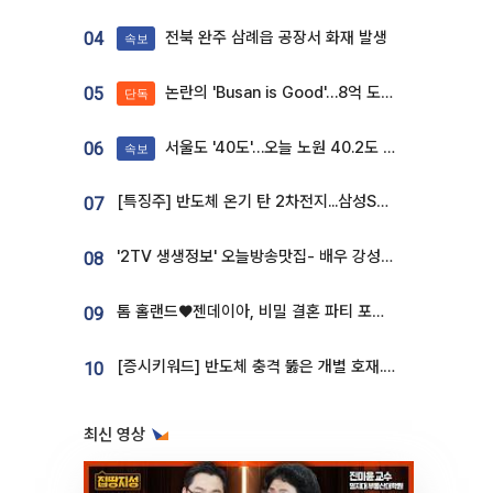
전북 완주 삼례읍 공장서 화재 발생
04
속보
논란의 'Busan is Good'…8억 도시브랜드, 용산 대통령실 CI 업체가 수행
05
단독
서울도 '40도'…오늘 노원 40.2도 기록
06
속보
[특징주] 반도체 온기 탄 2차전지...삼성SDI, 장 초반 7% 넘게 껑충
07
'2TV 생생정보' 오늘방송맛집- 배우 강성진 단골! 쌀국수ㆍ푸팟퐁 커리 맛집 '블○○○'
08
톰 홀랜드♥젠데이아, 비밀 결혼 파티 포착⋯호텔 대관비만 9억
09
[증시키워드] 반도체 충격 뚫은 개별 호재...포스코퓨처엠·에코프로·한화솔루션 '눈길'
10
최신 영상