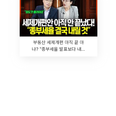
부동산 세제개편 아직 끝 아
냐? "종부세율 발표보다 내릴
것" 장기거주·양도세 전망 I 집
땅지성 I 김인만, 진미윤