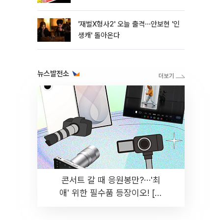
'재벌X형사2' 오늘 출격⋯안보현 '인
생캐' 돌아온다
뉴스발전소
콘서트 갈 때 응원봉만?⋯'최
애' 위한 필수품 등장이오! [솔
드아웃]