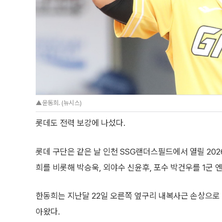
▲윤동희. (뉴시스)
롯데도 전력 보강에 나섰다.
롯데 구단은 같은 날 인천 SSG랜더스필드에서 열릴 202
희를 비롯해 박승욱, 외야수 신윤후, 포수 박건우를 1군 
한동희는 지난달 22일 오른쪽 옆구리 내복사근 손상으로 전
아왔다.