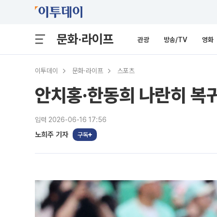
문화·라이프
관광
방송/TV
영화
이투데이
문화·라이프
스포츠
안치홍·한동희 나란히 복
입력 2026-06-16 17:56
노희주 기자
구독