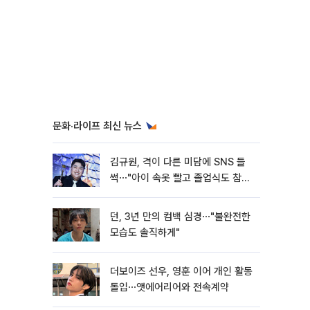
문화·라이프 최신 뉴스
김규원, 격이 다른 미담에 SNS 들
썩⋯"아이 속옷 빨고 졸업식도 참
석"
던, 3년 만의 컴백 심경⋯"불완전한
모습도 솔직하게"
더보이즈 선우, 영훈 이어 개인 활동
돌입⋯앳에어리어와 전속계약