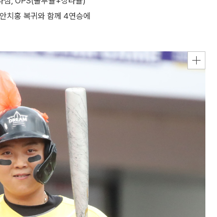
4타점, OPS(출루율+장타율)
은 안치홍 복귀와 함께 4연승에