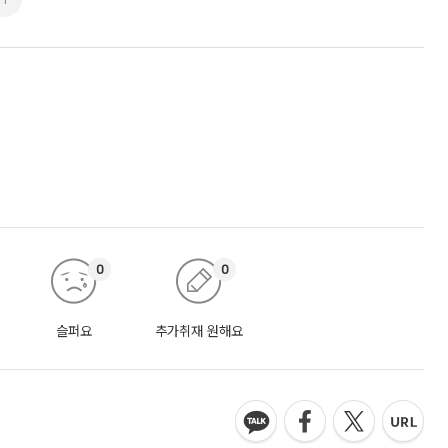
0
0
슬퍼요
추가취재 원해요