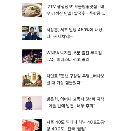
'2TV 생생정보' 오늘방송맛집- 배
우 강성진 단골! 쌀국수ㆍ푸팟퐁 커
리 맛집 '블○○○'
서장훈, 서초 빌딩 450억에 내놨
다⋯시세차익은
WNBA 박지현, 5분 출전 무득점⋯
LA는 미네소타 꺾고 승리
차인표 "동생 구강암 투병…떠나보
낼 때 가장 힘들었다”
방은희, 어머니 고독사 6년째 자책
“이틀 만에 발견…너무 후회”
서울 40도 찍더니 하남 40.8도·광
양 40.2도…전국 '펄펄'