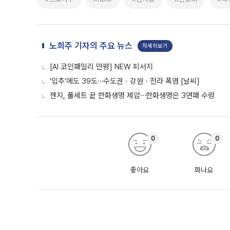
노희주 기자의 주요 뉴스
자세히보기
[AI 코인패밀리 만평] NEW 피서지
'입추'에도 39도⋯수도권ㆍ강원ㆍ전라 폭염 [날씨]
젠지, 풀세트 끝 한화생명 제압⋯한화생명은 3연패 수렁
0
0
좋아요
화나요