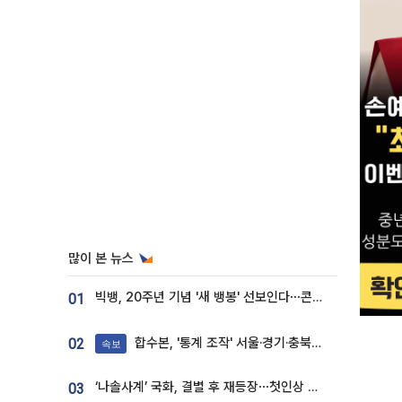
많이 본 뉴스
빅뱅, 20주년 기념 '새 뱅봉' 선보인다⋯콘서트 앞두고 팝업 개최
01
합수본, '통계 조작' 서울·경기·충북 선관위 등 추가 압수수색
02
속보
‘나솔사계’ 국화, 결별 후 재등장⋯첫인상 투표 휩쓸고 ‘인기녀’ 등극
03