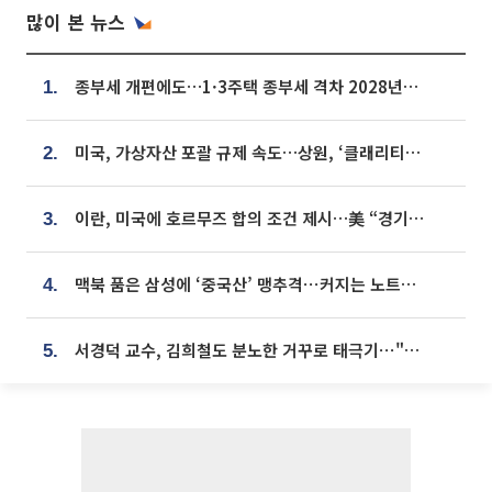
많이 본 뉴스
종부세 개편에도…1·3주택 종부세 격차 2028년부터 확대
1.
미국, 가상자산 포괄 규제 속도…상원, ‘클래리티법’ 9월 절차투표 추진
2.
이란, 미국에 호르무즈 합의 조건 제시…美 “경기 아직 안 끝나” [종합]
3.
맥북 품은 삼성에 ‘중국산’ 맹추격⋯커지는 노트북 OLED 시장
4.
서경덕 교수, 김희철도 분노한 거꾸로 태극기⋯"엉터리는 아냐, 아쉬울 뿐"
5.