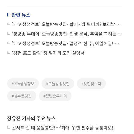
관련 뉴스
'2TV 생생정보' 오늘방송맛집- 할매~ 밥 됩니까? 보리밥 정식 맛집 '○○○ 보리밥'
'생방송 투데이' 오늘방송맛집- 인생 분식, 추억을 그리는 떡볶이 맛집 '잉○○'
'2TV 생생정보' 오늘방송맛집- 결정적 한 수, 이열치열! 입맛 돋우는 두부전골 맛집 '장○'
‘경험 無도 환영’ 첫 일자리 도전 설명서
#2TV생생정보
#오늘방송맛집
#맛집맞수다
#성수동맛집
#생방송투데이
장유진 기자의 주요 뉴스
콘서트 갈 때 응원봉만?⋯'최애' 위한 필수품 등장이오!