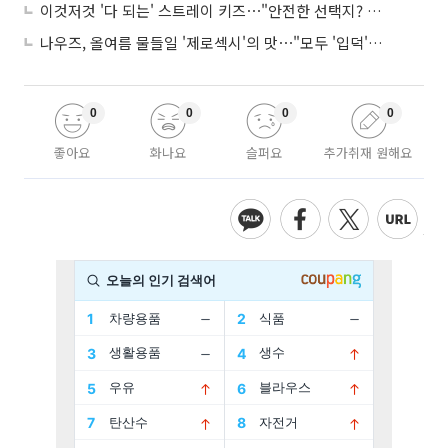
이것저것 '다 되는' 스트레이 키즈⋯"안전한 선택지? 도전이 재밌죠"
나우즈, 올여름 물들일 '제로섹시'의 맛⋯"모두 '입덕'시킬 것"
0
0
0
0
좋아요
화나요
슬퍼요
추가취재 원해요