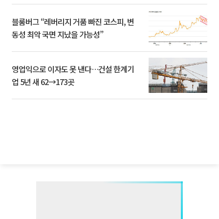
블룸버그 “레버리지 거품 빠진 코스피, 변
동성 최악 국면 지났을 가능성”
영업익으로 이자도 못 낸다…건설 한계기
업 5년 새 62→173곳