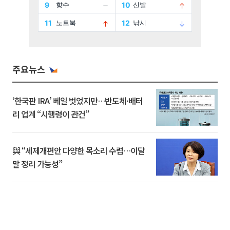
주요뉴스
‘한국판 IRA’ 베일 벗었지만…반도체·배터
리 업계 “시행령이 관건”
與 “세제개편안 다양한 목소리 수렴…이달
말 정리 가능성”