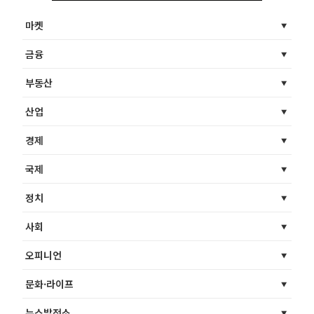
마켓
금융
부동산
산업
경제
국제
정치
사회
오피니언
문화·라이프
뉴스발전소