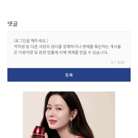
댓글
0 / 300