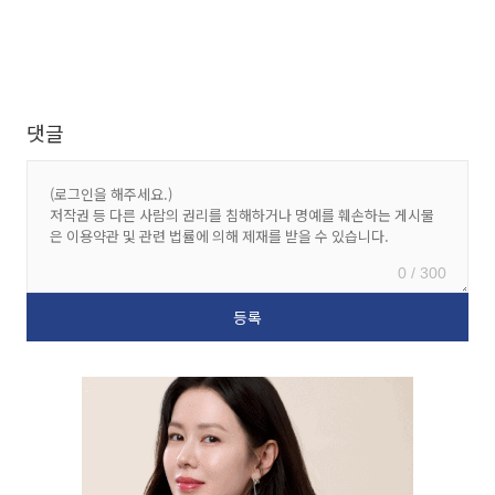
댓글
0 / 300