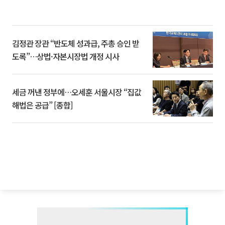
김정관 장관 “반도체 성과급, 주총 승인 받
도록”…상법·자본시장법 개정 시사
세금 꺼낸 정부에…오세훈 서울시장 “집값
해법은 공급” [종합]