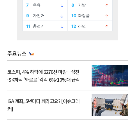
주요뉴스
코스피, 4% 하락에 6270선 마감…삼전
·SK하닉 '와르르' 각각 6%·10%대 급락
ISA 계좌, 5년마다 깨라고요? [이슈크래
커]