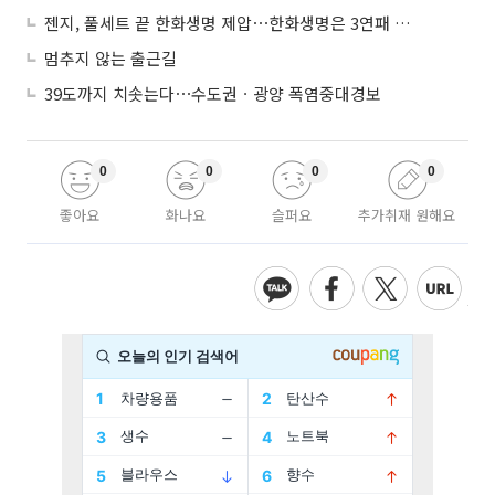
젠지, 풀세트 끝 한화생명 제압⋯한화생명은 3연패 수렁
멈추지 않는 출근길
39도까지 치솟는다⋯수도권ㆍ광양 폭염중대경보
0
0
0
0
좋아요
화나요
슬퍼요
추가취재 원해요