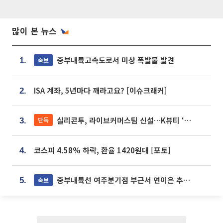
많이 본 뉴스
중부내륙고속도로서 미상 폭발물 발견
속보
1.
ISA 계좌, 5년마다 깨라고요? [이슈크래커]
2.
실리콘투, 라이브커머스팀 신설…K뷰티 ‘글로벌 판매망’ 확대[K뷰티 라방戰]
단독
3.
코스피 4.58% 하락, 환율 1420원대 [포토]
4.
중부내륙선 여주분기점 부근서 연이은 추돌사고 발생
속보
5.