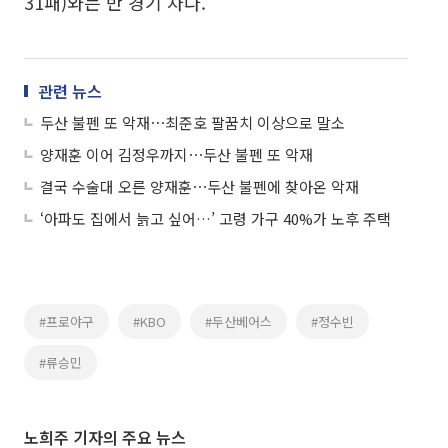
31패)와는 반 경기 차다.
관련 뉴스
두산 불펜 또 악재⋯최준호 팔꿈치 이상으로 말소
양재훈 이어 김정우까지⋯두산 불펜 또 악재
결국 수술대 오른 양재훈⋯두산 불펜에 찾아온 악재
‘아파도 집에서 늙고 싶어…’ 고령 가구 40%가 노후 주택
#프로야구
#KBO
#두산베어스
#정수빈
#류승민
노희주 기자의 주요 뉴스