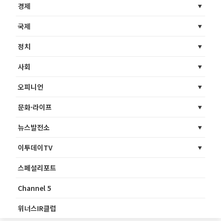
경제
국제
정치
사회
오피니언
문화·라이프
뉴스발전소
이투데이TV
스페셜리포트
Channel 5
위너스IR클럽