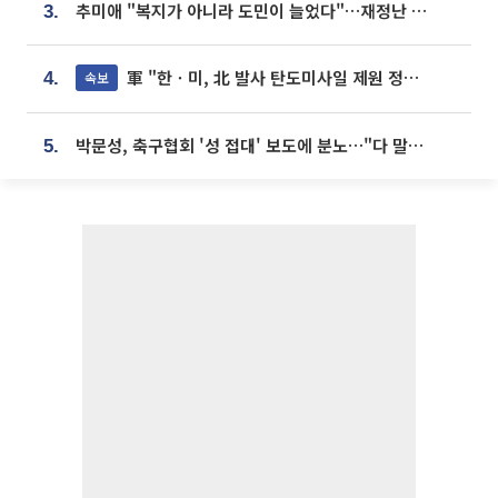
추미애 "복지가 아니라 도민이 늘었다"…재정난 책임론 정면돌파
3.
軍 "한ㆍ미, 北 발사 탄도미사일 제원 정밀분석 중"
속보
4.
박문성, 축구협회 '성 접대' 보도에 분노…"다 말아먹으려고 작정했나"
5.