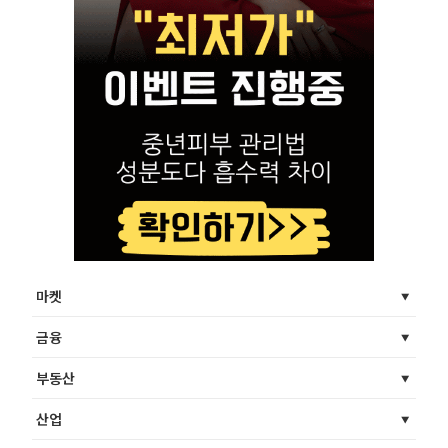
마켓
금융
부동산
산업