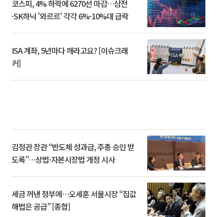
코스피, 4% 하락에 6270선 마감…삼전
·SK하닉 '와르르' 각각 6%·10%대 급락
ISA 계좌, 5년마다 깨라고요? [이슈크래
커]
김정관 장관 “반도체 성과급, 주총 승인 받
도록”…상법·자본시장법 개정 시사
세금 꺼낸 정부에…오세훈 서울시장 “집값
해법은 공급” [종합]