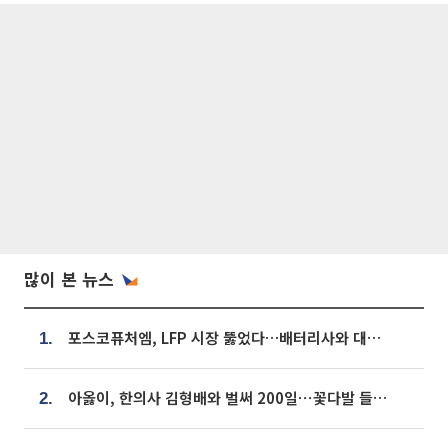
많이 본 뉴스
포스코퓨처엠, LFP 시장 뚫었다…배터리사와 대규모 장기 공급 합의
1.
아옳이, 한의사 김형배와 벌써 200일⋯꽃다발 들고 "프러포즈 아냐"
2.