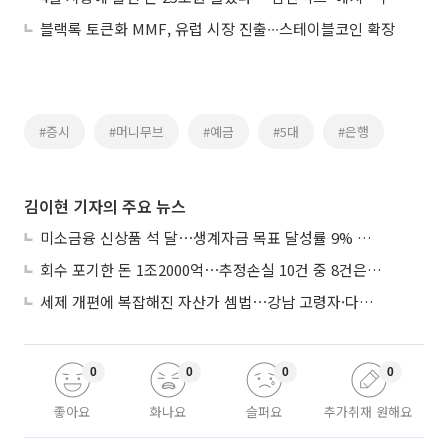
블랙록 토큰화 MMF, 유럽 시장 진출∙∙∙스테이블코인 확장
#증시
#머니무브
#예금
#5대
#은행
김이현 기자의 주요 뉴스
미소금융 신상품 석 달⋯생계자금 목표 달성률 9% 그쳐
회수 포기한 돈 1조2000억⋯추정손실 10건 중 8건은 기업대출
세제 개편에 복잡해진 자산가 셈법⋯강남 고령자·다주택자 ‘자산재편 고심’
0
0
0
0
좋아요
화나요
슬퍼요
추가취재 원해요