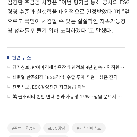
김경환 주금공 사장은 “이번 평가를 통해 공사의 ESG
경영 수준과 실행력을 대외적으로 인정받았다”며 “앞
으로도 국민이 체감할 수 있는 실질적인 지속가능경
영 성과를 만들기 위해 노력하겠다”고 말했다.
관련 뉴스
경기신보, 방아머리해수욕장 해양정화 4년 연속…임직원·신규입사자 41명 구슬땀
최운열 한공회장 “ESG경영, 수출·투자 직결…생존 전략으로 봐야”
전북신보, ESG경영진단 최고등급 획득
美 클래리티 법안 연내 통과 가능성 13%…상원 문턱서 제동
#주택금융공사
#ESG경영
#서스틴베스트