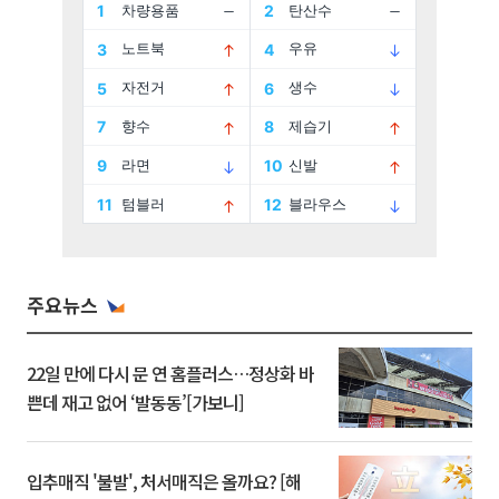
주요뉴스
22일 만에 다시 문 연 홈플러스…정상화 바
쁜데 재고 없어 ‘발동동’[가보니]
입추매직 '불발', 처서매직은 올까요? [해