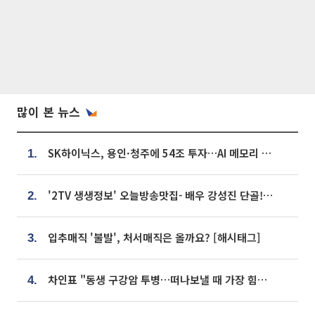
많이 본 뉴스
SK하이닉스, 용인·청주에 54조 투자…AI 메모리 생산기지 키운다
1.
'2TV 생생정보' 오늘방송맛집- 배우 강성진 단골! 쌀국수ㆍ푸팟퐁 커리 맛집 '블○○○'
2.
입추매직 '불발', 처서매직은 올까요? [해시태그]
3.
차인표 "동생 구강암 투병…떠나보낼 때 가장 힘들었다”
4.