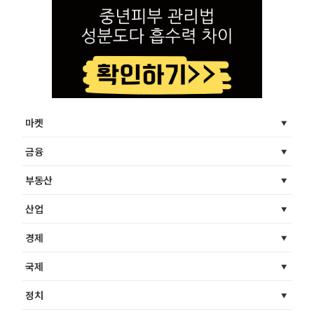
마켓
금융
부동산
산업
경제
국제
정치