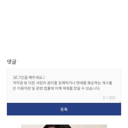
댓글
0 / 300