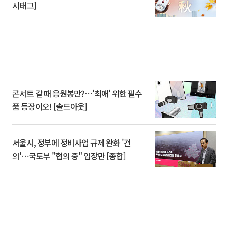
시태그]
콘서트 갈 때 응원봉만?⋯'최애' 위한 필수
품 등장이오! [솔드아웃]
서울시, 정부에 정비사업 규제 완화 '건
의'⋯국토부 "협의 중" 입장만 [종합]