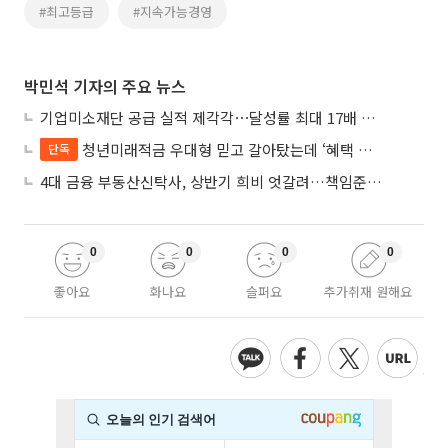
#최고등급
#지속가능경영
박민석 기자의 주요 뉴스
기업미소재단 공급 실적 제각각⋯달성률 최대 17배 차이
청년미래적금 우대형 믿고 갈아탔는데 ‘혜택 반토막’…심사 오류에 가입자 혼선
단독
4대 금융 부동산신탁사, 상반기 희비 엇갈려…책임준공 손실 반영 시점이 갈랐다
0
0
0
0
좋아요
화나요
슬퍼요
추가취재 원해요