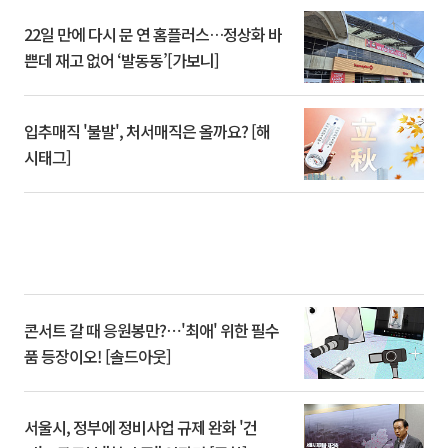
22일 만에 다시 문 연 홈플러스…정상화 바
쁜데 재고 없어 ‘발동동’[가보니]
입추매직 '불발', 처서매직은 올까요? [해
시태그]
콘서트 갈 때 응원봉만?⋯'최애' 위한 필수
품 등장이오! [솔드아웃]
서울시, 정부에 정비사업 규제 완화 '건