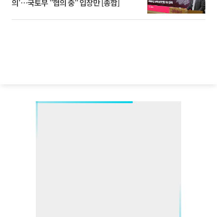
의'⋯국토부 "협의 중" 입장만 [종합]