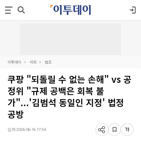
이투데이
사회
법조
쿠팡 "되돌릴 수 없는 손해" vs 공
정위 "규제 공백은 회복 불
가"...'김범석 동일인 지정' 법정
공방
입력 2026-06-16 17:34