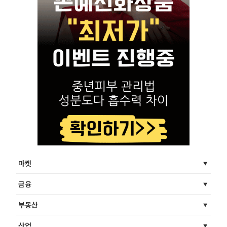
마켓
금융
부동산
산업