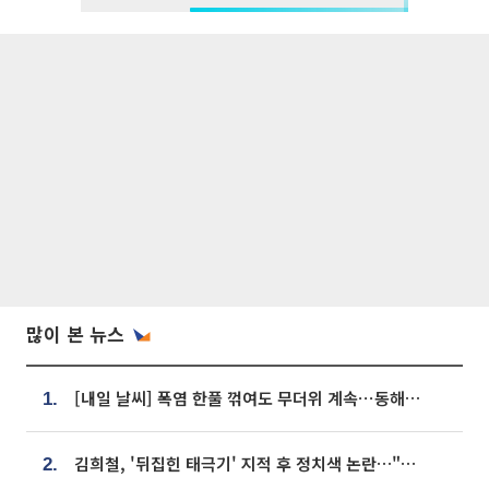
많이 본 뉴스
[내일 날씨] 폭염 한풀 꺾여도 무더위 계속⋯동해안 이틀 연속 비
1.
김희철, '뒤집힌 태극기' 지적 후 정치색 논란…"좌우 떠나 우리나라 국기"
2.