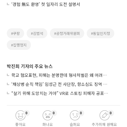
‘경험 無도 환영’ 첫 일자리 도전 설명서
#쿠팡
#김범석
#공정거래위원회
#동일인지정
#집행정지
박진희 기자의 주요 뉴스
학교 혐오표현, 피해는 분명한데 형사처벌은 왜 어려울까?
‘채상병 순직 책임’ 임성근 전 사단장, 항소심도 징역 3년
“살기 위해 도망치는 거야” VR로 스토킹 피해자 공포 마주한 수형자들
0
0
0
0
좋아요
화나요
슬퍼요
추가취재 원해요