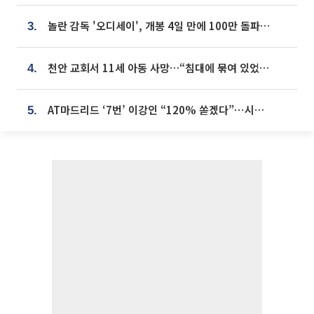
놀란 감독 '오디세이', 개봉 4일 만에 100만 돌파⋯'왕사남' 보다 빠르다
3.
천안 교회서 11세 아동 사망…“침대에 묶여 있었다” 진술 확보
4.
AT마드리드 ‘7번’ 이강인 “120% 쏟겠다”⋯시메오네 감독 “필요한 선수”
5.