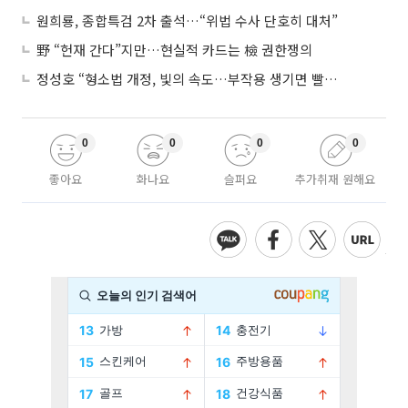
원희룡, 종합특검 2차 출석…“위법 수사 단호히 대처”
野 “헌재 간다”지만…현실적 카드는 檢 권한쟁의
정성호 “형소법 개정, 빛의 속도…부작용 생기면 빨리 고쳐야”
0
0
0
0
좋아요
화나요
슬퍼요
추가취재 원해요