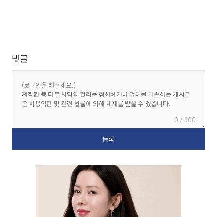
댓글
0 / 300