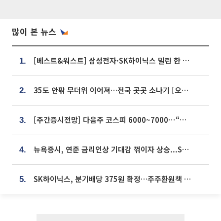
많이 본 뉴스
[베스트&워스트] 삼성전자·SK하이닉스 밀린 한 주…상상인증권은 85% 급등
1.
35도 안팎 무더위 이어져…전국 곳곳 소나기 [오늘 날씨]
2.
[주간증시전망] 다음주 코스피 6000~7000⋯“外人 수급은 정책이 변수”
3.
뉴욕증시, 연준 금리인상 기대감 꺾이자 상승...S&P500 사상 최고치 [종합]
4.
SK하이닉스, 분기배당 375원 확정…주주환원책 9월로 앞당겨 발표
5.