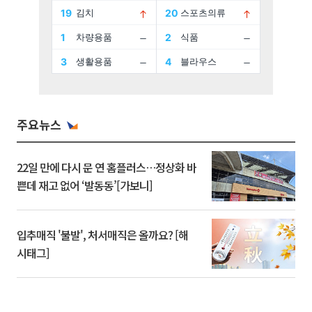
주요뉴스
22일 만에 다시 문 연 홈플러스…정상화 바
쁜데 재고 없어 ‘발동동’[가보니]
입추매직 '불발', 처서매직은 올까요? [해
시태그]