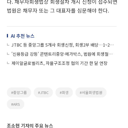
다. 채무자회생법상 회생절차 개시 신청이 접수되면
법원은 채무자 또는 그 대표자를 심문해야 한다.
AI 추천 뉴스
JTBC 등 중앙그룹 5개사 회생신청, 회생2부 배당…1~2주 내 대표자 심문
'신용등급 강등' 콘텐트리중앙·메가박스, 법원에 회생절차 개시 신청
제이알글로벌리츠, 자율구조조정 협의 기간 한 달 연장
#중앙그룹
#JTBC
#회생
#서울회생법원
#ARS
조소현 기자의 주요 뉴스