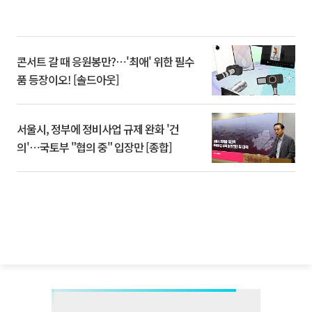
콘서트 갈 때 응원봉만?⋯'최애' 위한 필수
품 등장이오! [솔드아웃]
서울시, 정부에 정비사업 규제 완화 '건
의'⋯국토부 "협의 중" 입장만 [종합]