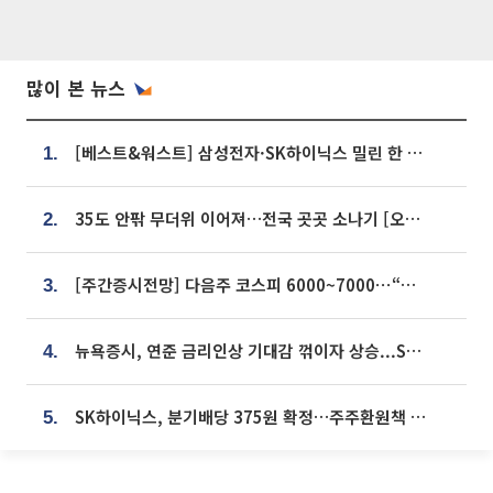
많이 본 뉴스
[베스트&워스트] 삼성전자·SK하이닉스 밀린 한 주…상상인증권은 85% 급등
1.
35도 안팎 무더위 이어져…전국 곳곳 소나기 [오늘 날씨]
2.
[주간증시전망] 다음주 코스피 6000~7000⋯“外人 수급은 정책이 변수”
3.
뉴욕증시, 연준 금리인상 기대감 꺾이자 상승...S&P500 사상 최고치 [종합]
4.
SK하이닉스, 분기배당 375원 확정…주주환원책 9월로 앞당겨 발표
5.