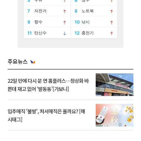
주요뉴스
22일 만에 다시 문 연 홈플러스…정상화 바
쁜데 재고 없어 ‘발동동’[가보니]
입추매직 '불발', 처서매직은 올까요? [해
시태그]