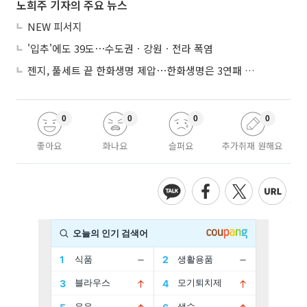
노희주 기자의 주요 뉴스
NEW 피서지
'입추'에도 39도⋯수도권ㆍ강원ㆍ전라 폭염
젠지, 풀세트 끝 한화생명 제압⋯한화생명은 3연패 수렁
0
0
0
0
좋아요
화나요
슬퍼요
추가취재 원해요