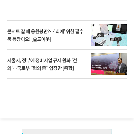
콘서트 갈 때 응원봉만?⋯'최애' 위한 필수
품 등장이오! [솔드아웃]
서울시, 정부에 정비사업 규제 완화 '건
의'⋯국토부 "협의 중" 입장만 [종합]