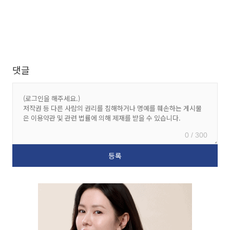
댓글
0 / 300