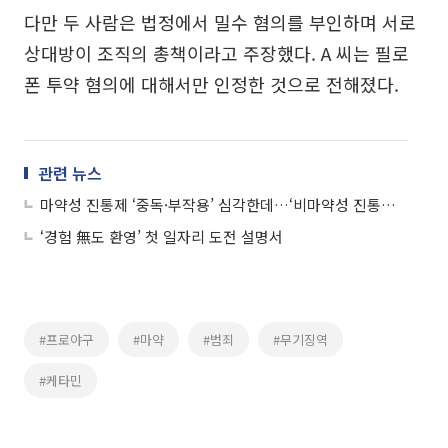
다만 두 사람은 법정에서 밀수 혐의를 부인하며 서로
상대방이 조직의 총책이라고 주장했다. A 씨는 필로
폰 투약 혐의에 대해서만 인정한 것으로 전해졌다.
관련 뉴스
마약성 진통제 ‘중독·부작용’ 심각한데…‘비마약성 진통제’ 대안 언제쯤
‘경험 無도 환영’ 첫 일자리 도전 설명서
#프로야구
#마약
#범죄
#무기징역
#케타민