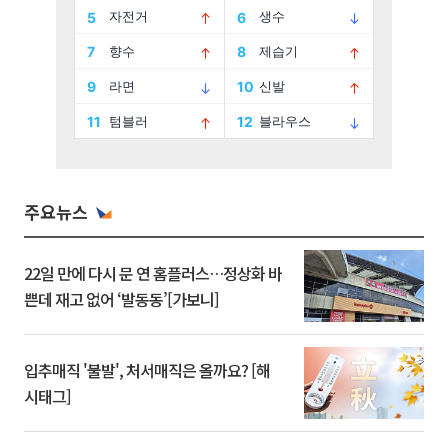
주요뉴스
22일 만에 다시 문 연 홈플러스…정상화 바
쁜데 재고 없어 ‘발동동’[가보니]
입추매직 '불발', 처서매직은 올까요? [해
시태그]