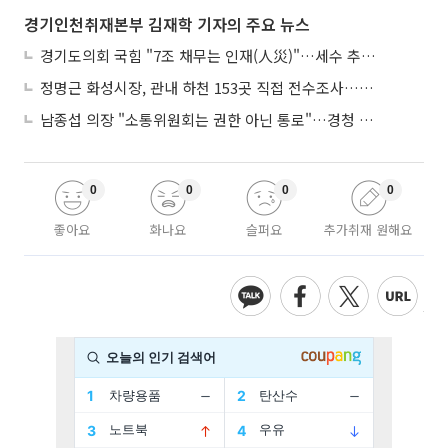
경기인천취재본부 김재학 기자의 주요 뉴스
경기도의회 국힘 "7조 채무는 인재(人災)"…세수 추계 조작 의혹 제기
정명근 화성시장, 관내 하천 153곳 직접 전수조사…불법시설 정비
남종섭 의장 "소통위원회는 권한 아닌 통로"…경청 의회 만든다
0
0
0
0
좋아요
화나요
슬퍼요
추가취재 원해요