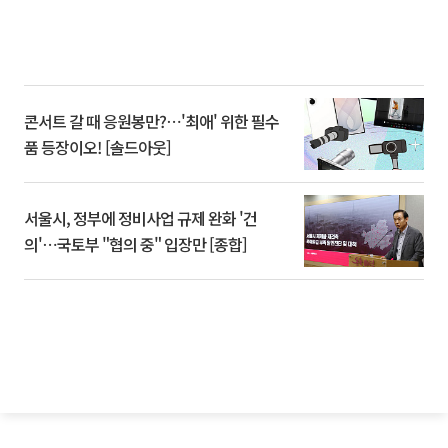
콘서트 갈 때 응원봉만?⋯'최애' 위한 필수
품 등장이오! [솔드아웃]
서울시, 정부에 정비사업 규제 완화 '건
의'⋯국토부 "협의 중" 입장만 [종합]