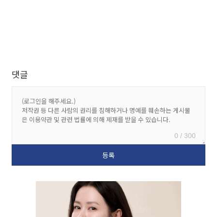
댓글
0 / 300