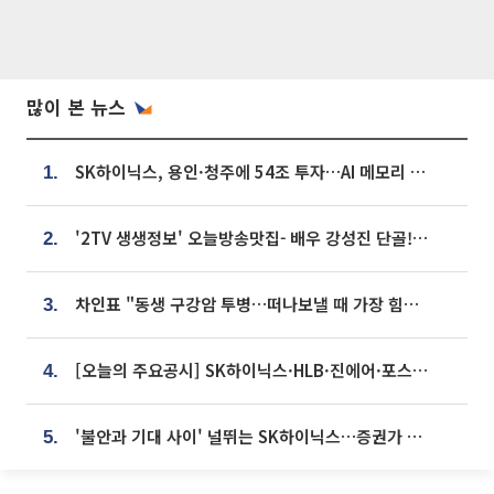
많이 본 뉴스
SK하이닉스, 용인·청주에 54조 투자…AI 메모리 생산기지 키운다
1.
'2TV 생생정보' 오늘방송맛집- 배우 강성진 단골! 쌀국수ㆍ푸팟퐁 커리 맛집 '블○○○'
2.
차인표 "동생 구강암 투병…떠나보낼 때 가장 힘들었다”
3.
[오늘의 주요공시] SK하이닉스·HLB·진에어·포스코홀딩스·네이버·대우건설 등
4.
'불안과 기대 사이' 널뛰는 SK하이닉스…증권가 "HBM4·LTA 기반 펀터멘털 견고"
5.