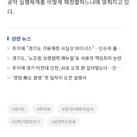
공약 실행체계를 어떻게 재정렬하느냐에 맞춰지고 있
다.
관련 뉴스
추미애 "경기도 가용재정 사실상 마이너스"…인수위 출범 첫날 '직격 경고'
경기도, '노조법 상생협력 매뉴얼'로 사용자 책임회피 논란
추미애 경기·박찬대 인천, AI로 도정 판 갈아엎는다…민선 9기 공약전략 해부
‘경험 無도 환영’ 첫 일자리 도전 설명서
#경기도
#추미애
#경기미래투자공사
#산하기관장임기
#공정혁신포용