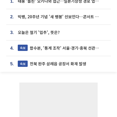
태풍 '돌핀' 오키나와 접근…일본기상청 경로 업데이트
1.
빅뱅, 20주년 기념 '새 뱅봉' 선보인다⋯콘서트 앞두고 팝업 개최
2.
오늘은 절기 '입추', 뜻은?
3.
합수본, '통계 조작' 서울·경기·충북 선관위 등 추가 압수수색
속보
4.
전북 완주 삼례읍 공장서 화재 발생
속보
5.