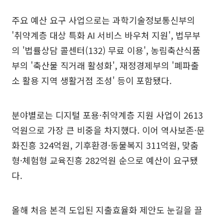
주요 예산 요구 사업으로는 과학기술정보통신부의
'취약계층 대상 특화 AI 서비스 바우처 지원', 법무부
의 '법률상담 콜센터(132) 무료 이용', 농림축산식품
부의 '축산물 직거래 활성화', 재정경제부의 '폐파출
소 활용 지역 생활거점 조성' 등이 포함됐다.
분야별로는 디지털 포용·취약계층 지원 사업이 2613
억원으로 가장 큰 비중을 차지했다. 이어 역사보존·문
화진흥 324억원, 기후환경·동물복지 311억원, 맞춤
형·체험형 교육진흥 282억원 순으로 예산이 요구됐
다.
올해 처음 본격 도입된 지출효율화 제안도 눈길을 끌