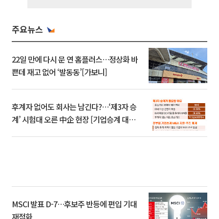
주요뉴스
22일 만에 다시 문 연 홈플러스…정상화 바
쁜데 재고 없어 ‘발동동’[가보니]
후계자 없어도 회사는 남긴다?…‘제3자 승
계’ 시험대 오른 中企 현장 [기업승계 대전
환]
MSCI 발표 D-7…후보주 반등에 편입 기대
재점화