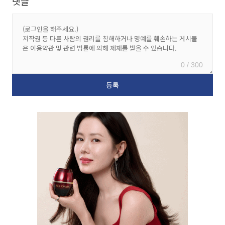
댓글
0 / 300