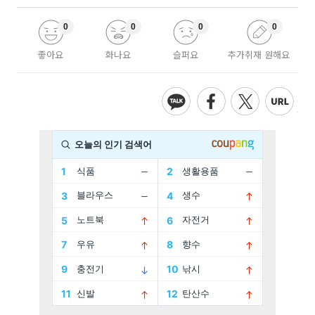
0
0
0
0
좋아요
화나요
슬퍼요
추가취재 원해요