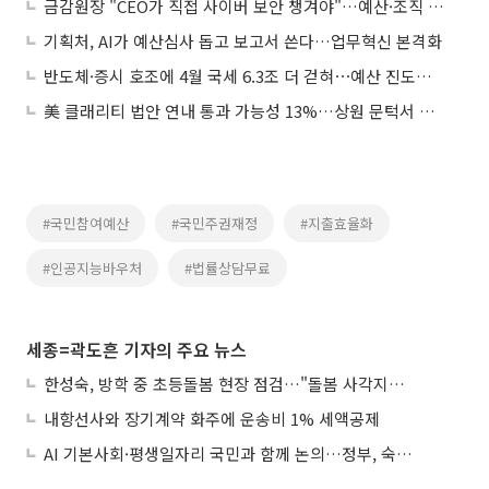
금감원장 "CEO가 직접 사이버 보안 챙겨야"…예산·조직 확충 강조
기획처, AI가 예산심사 돕고 보고서 쓴다…업무혁신 본격화
반도체·증시 호조에 4월 국세 6.3조 더 걷혀⋯예산 진도율 39.5%
美 클래리티 법안 연내 통과 가능성 13%…상원 문턱서 제동
#국민참여예산
#국민주권재정
#지출효율화
#인공지능바우처
#법률상담무료
세종=곽도흔 기자의 주요 뉴스
한성숙, 방학 중 초등돌봄 현장 점검…"돌봄 사각지대 없애야"
내항선사와 장기계약 화주에 운송비 1% 세액공제
AI 기본사회·평생일자리 국민과 함께 논의…정부, 숙의공론화 착수