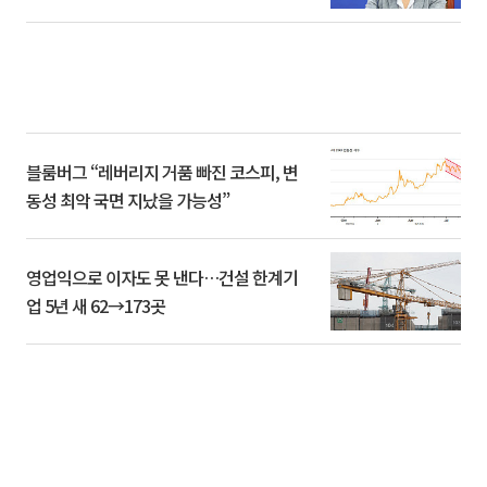
블룸버그 “레버리지 거품 빠진 코스피, 변
동성 최악 국면 지났을 가능성”
영업익으로 이자도 못 낸다…건설 한계기
업 5년 새 62→173곳