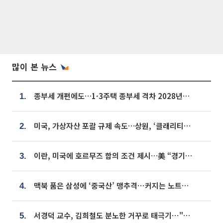
많이 본 뉴스
종부세 개편에도…1·3주택 종부세 격차 2028년부터 확대
1.
미국, 가상자산 포괄 규제 속도…상원, ‘클래리티법’ 9월 절차투표 추진
2.
이란, 미국에 호르무즈 합의 조건 제시…美 “경기 아직 안 끝나” [종합]
3.
맥북 품은 삼성에 ‘중국산’ 맹추격⋯커지는 노트북 OLED 시장
4.
서경덕 교수, 김희철도 분노한 거꾸로 태극기⋯"엉터리는 아냐, 아쉬울 뿐"
5.