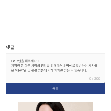
댓글
0 / 300