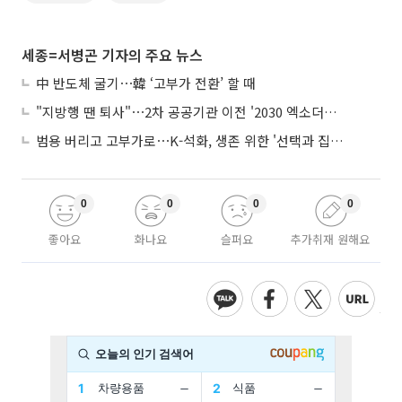
세종=서병곤 기자의 주요 뉴스
中 반도체 굴기⋯韓 ‘고부가 전환’ 할 때
"지방행 땐 퇴사"⋯2차 공공기관 이전 '2030 엑소더스' 뇌관
범용 버리고 고부가로⋯K-석화, 생존 위한 '선택과 집중'
0
0
0
0
좋아요
화나요
슬퍼요
추가취재 원해요