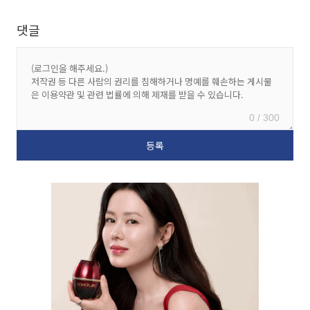
댓글
0 / 300