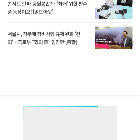
콘서트 갈 때 응원봉만?⋯'최애' 위한 필수
품 등장이오! [솔드아웃]
서울시, 정부에 정비사업 규제 완화 '건
의'⋯국토부 "협의 중" 입장만 [종합]