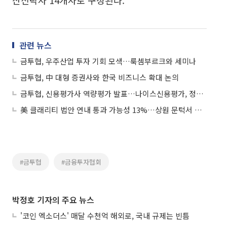
관련 뉴스
금투협, 우주산업 투자 기회 모색…룩셈부르크와 세미나
금투협, 中 대형 증권사와 한국 비즈니스 확대 논의
금투협, 신용평가사 역량평가 발표…나이스신용평가, 정확성·안정성 모두 1위
美 클래리티 법안 연내 통과 가능성 13%…상원 문턱서 제동
#금투협
#금융투자협회
박정호 기자의 주요 뉴스
'코인 엑소더스' 매달 수천억 해외로, 국내 규제는 빈틈