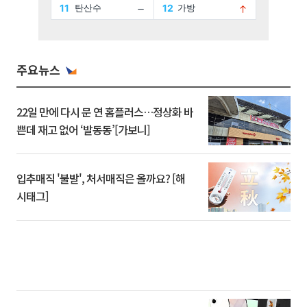
주요뉴스
22일 만에 다시 문 연 홈플러스…정상화 바
쁜데 재고 없어 ‘발동동’[가보니]
입추매직 '불발', 처서매직은 올까요? [해
시태그]