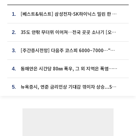
[베스트&워스트] 삼성전자·SK하이닉스 밀린 한 주…상상인증권은 85% 급등
1.
35도 안팎 무더위 이어져…전국 곳곳 소나기 [오늘 날씨]
2.
[주간증시전망] 다음주 코스피 6000~7000⋯“外人 수급은 정책이 변수”
3.
동해안은 시간당 80㎜ 폭우, 그 외 지역은 폭염…‘극과 극 날씨’
4.
뉴욕증시, 연준 금리인상 기대감 꺾이자 상승...S&P500 사상 최고치 [종합]
5.