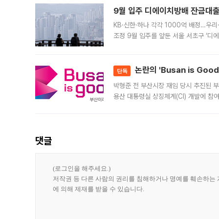
9월 입주 디에이치방배 잔금대출
KB·신한·하나 각각 1000억 배정…우
조정 9월 입주를 앞둔 서울 서초구 ‘디
은행과 NH농협은행도 대출 취급을 검토
민은행
논란의 'Busan is Go
단독
박형준 전 부산시장 재임 당시 추진된 부산
용산 대통령실 상징체계(CI) 개발에 참
도시브랜드 사업이 공개 이후 시민 공감
댓글