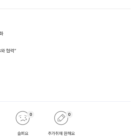
속화
G와 협력”
0
0
슬퍼요
추가취재 원해요