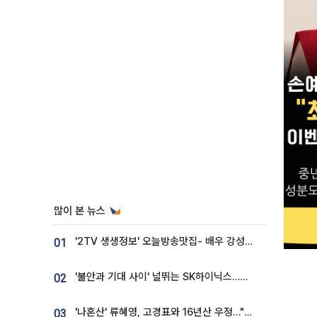
많이 본 뉴스
'2TV 생생정보' 오늘방송맛집- 배우 강성진 단골! 쌀국수ㆍ푸팟퐁 커리 맛집 '블○○○'
01
'불안과 기대 사이' 널뛰는 SK하이닉스…증권가 "HBM4·LTA 기반 펀터멘털 견고"
02
'나혼산' 류혜영, 고경표와 16년산 우정…"자취방서 부모님과 마주쳐"
03