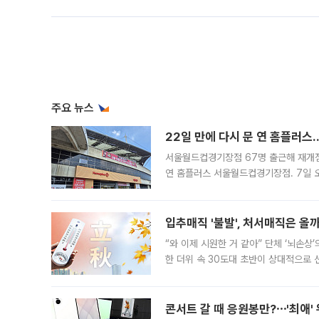
주요 뉴스
22일 만에 다시 문 연 홈플러스
서울월드컵경기장점 67명 출근해 재개점 
연 홈플러스 서울월드컵경기장점. 7일 
우유, 과일 같은 신선식품이 차근차근 자
입추매직 '불발', 처서매직은 올
“와 이제 시원한 거 같아” 단체 ‘뇌손상
한 더위 속 30도대 초반이 상대적으로
지역에 있었습니다. 7월 말에는 서풍과
콘서트 갈 때 응원봉만?⋯'최애'