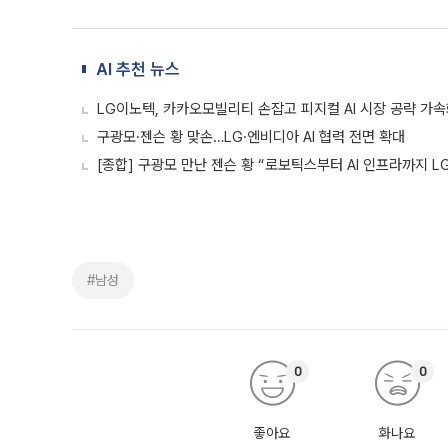
AI 추천 뉴스
LG이노텍, 카카오모빌리티 손잡고 피지컬 AI 시장 공략 가
구광모·젠슨 황 맞손…LG·엔비디아 AI 협력 전면 확대
[종합] 구광모 만난 젠슨 황 “로보틱스부터 AI 인프라까지 L
#남성
0
0
좋아요
화나요