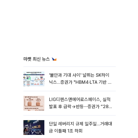
마켓 최신 뉴스
'불안과 기대 사이' 널뛰는 SK하이
닉스…증권가 "HBM4·LTA 기반 펀
터멘털 견고"
LIG디펜스앤에어로스페이스, 실적
발표 후 급락→반등⋯증권가 “28년
까지 튼튼”
단일 레버리지 규제 일주일…거래대
금 이틀째 1조 하회