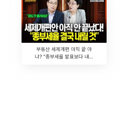
부동산 세제개편 아직 끝 아
냐? "종부세율 발표보다 내릴
것" 장기거주·양도세 전망 I 집
땅지성 I 김인만, 진미윤