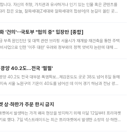
합니다. 자신의 취향, 가치관과 유사하거나 인기 있는 인물 혹은 콘텐츠를
'가 자리 잡은 오늘, 잘파세대(Z세대와 알파세대의 합성어)의 눈길이 쏠린 곳은
리는 공연장. 응원봉만큼이나 눈에 띄는 게 있습니다. 공연이 시작되기
 '건의'⋯국토부 "협의 중" 입장만 [종합]
급 부족 원인진단 및 대책 관련 브리핑 서울시가 재개발·재건축을 통한 주택
비사업으로 인한 '이주 대란' 우려와 정부와의 정책 엇박자 논란에 대해 정
실장은 2031년까지 31만 가구 착공 목표에 차질이 없다는 입장이나,
·광양 40.2도…전국 '펄펄'
·광양 40.2도 전국 대부분 폭염특보…체감온도도 곳곳 38도 넘어 8일 동해
지속 서울 노원구의 기온이 40도를 넘어선 데 이어 경기 하남과 전남 광양
. 전국 대부분 지역에 폭염특보가 내려진 가운데 곳곳에서 39~40도 안팎
켓 상·하한가 주문 한시 금지
마켓에서 발생하는 가격 왜곡 현상을 방지하기 위해 이달 12일부터 프리마켓
기로 했다. 7일 넥스트레이드는 최근 프리마켓에서 발생한 소량의 상·하한
, 주문 오류로 인한 가격 급등락을 최소화하기 위한 비상 대응방안을 발표