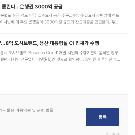
 풀린다…은행권 3000억 공급
리·농협도 취급 검토 당국 실수요자 공급 주문…분양가·필요자금 반영해 한도
에이치방배’에 주요 은행들이 3000억원 규모의 잔금대출을 공급한다. 우리
하고 있어 향후 공급 규모가 늘어날 전망이다. 7일 금융권에 따르면 KB국
od'…8억 도시브랜드, 용산 대통령실 CI 업체가 수행
시 도시브랜드 ‘Busan is Good’ 개발 사업의 수행기관이 윤석열 정부
여했던 디자인 전문업체 피앤(P&)인 것으로 확인됐다. 8억 원이 투입된 부산
 부족과 디자인 정체성 논란에 휩싸였던 만큼, 사업 선정 과정과 결과물에
0 / 300