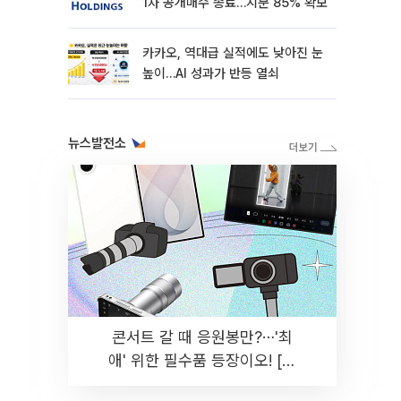
1차 공개매수 종료…지분 85% 확보
카카오, 역대급 실적에도 낮아진 눈
높이…AI 성과가 반등 열쇠
뉴스발전소
콘서트 갈 때 응원봉만?⋯'최
애' 위한 필수품 등장이오! [솔
드아웃]