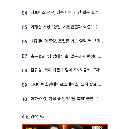
더보이즈 선우, 영훈 이어 개인 활동 돌입⋯앳에어리어와 전속계약
04
이재준 시장 "정전, 시민안전과 직결"…수원시 비상대응체계 가동
05
'차쥐뿔' 이준영, 포켓몬 카드 열혈 팬⋯"리셀러 처단할 것"
06
07
축구협회 '성 접대 의혹' 일본까지 번졌다…日 심판 실명 공개
김규원, 격이 다른 미담에 SNS 들썩⋯"아이 속옷 빨고 졸업식도 참석"
08
LIG디펜스앤에어로스페이스, 실적 발표 후 급락→반등⋯증권가 “28년까지 튼튼”
09
하하·스컬, 가뭄 속 밀양 '물 축제' 출연…"출연료 전액 기부"
10
최신 영상