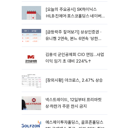
[오늘의 주요공시] SK하이닉스
·HLB·진에어·포스코홀딩스·네이버·
대우건설 등
[급등락주 짚어보기] 상상인증권ㆍ
유니켐 2연속, 본느 6연속 ‘상한
가’⋯M&A 훈풍 분 증시
김용석 군인공제회 CIO 연임…사업
이익 임기 초 대비 224%↑
[장외시황] 아크로스, 2.47% 상승
넥스트레이드, 12일부터 프리마켓
상·하한가 주문 한시 금지
에스제이투자홀딩스, 골프존홀딩스