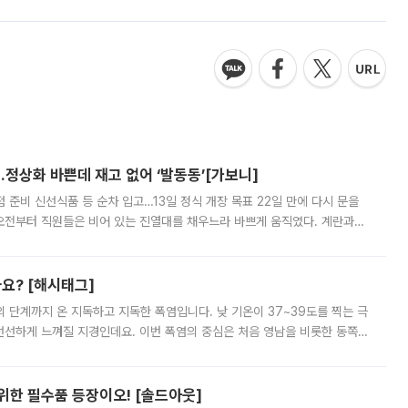
…정상화 바쁜데 재고 없어 ‘발동동’[가보니]
준비 신선식품 등 순차 입고…13일 정식 개장 목표 22일 만에 다시 문을
오전부터 직원들은 비어 있는 진열대를 채우느라 바쁘게 움직였다. 계란과
리를 잡기 시작했지만, 매장 곳곳엔 여전히 텅 빈 매대가 먼저 눈에 들어왔
까요? [해시태그]
’의 단계까지 온 지독하고 지독한 폭염입니다. 낮 기온이 37~39도를 찍는 극
 선선하게 느껴질 지경인데요. 이번 폭염의 중심은 처음 영남을 비롯한 동쪽
 북서풍이 산맥을 넘어 영남 쪽으로 내려오면서 뜨겁고 건조해졌는데요.
 위한 필수품 등장이오! [솔드아웃]