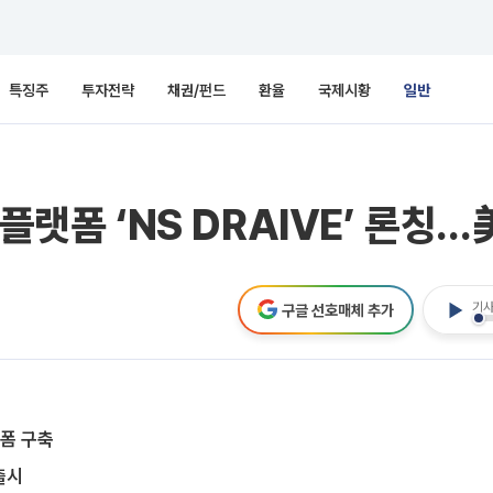
특징주
투자전략
채권/펀드
환율
국제시황
일반
 플랫폼 ‘NS DRAIVE’ 론칭
기사
구글 선호매체 추가
랫폼 구축
출시