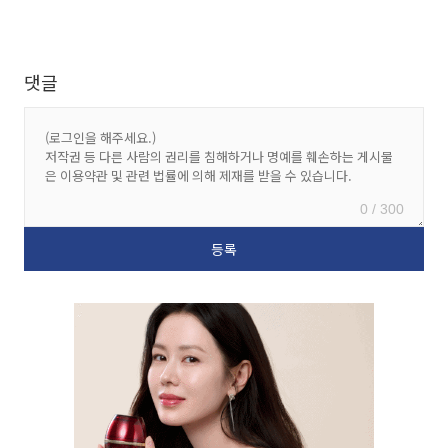
댓글
0 / 300