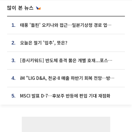
많이 본 뉴스
태풍 '돌핀' 오키나와 접근…일본기상청 경로 업데이트
1.
오늘은 절기 '입추', 뜻은?
2.
[증시키워드] 반도체 충격 뚫은 개별 호재...포스코퓨처엠·에코프로·한화솔루션 '눈길'
3.
iM "LIG D&A, 천궁-II 매출 하반기 회복 전망…방산 톱픽 유지"
4.
MSCI 발표 D-7…후보주 반등에 편입 기대 재점화
5.