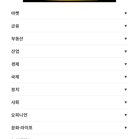
마켓
금융
부동산
산업
경제
국제
정치
사회
오피니언
문화·라이프