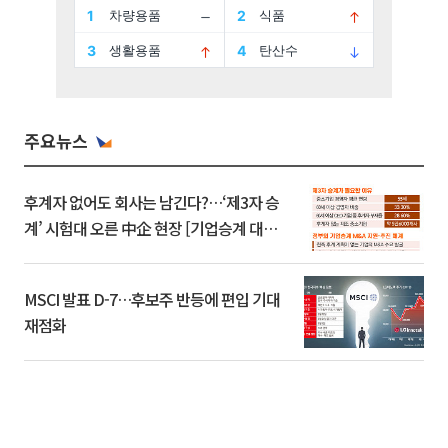
주요뉴스
후계자 없어도 회사는 남긴다?…‘제3자 승
계’ 시험대 오른 中企 현장 [기업승계 대전
환]
MSCI 발표 D-7…후보주 반등에 편입 기대
재점화