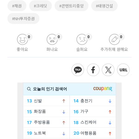
#채권
#크레딧
#콘텐트리중앙
#태영건설
#NH투자증권
0
0
0
0
좋아요
화나요
슬퍼요
추가취재 원해요