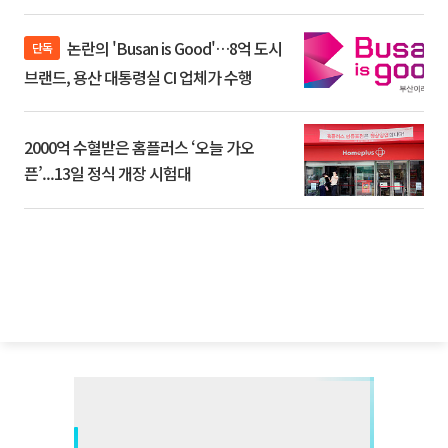
논란의 'Busan is Good'…8억 도시
단독
브랜드, 용산 대통령실 CI 업체가 수행
2000억 수혈받은 홈플러스 ‘오늘 가오
픈’...13일 정식 개장 시험대