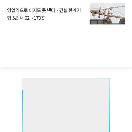
영업익으로 이자도 못 낸다…건설 한계기
업 5년 새 62→173곳