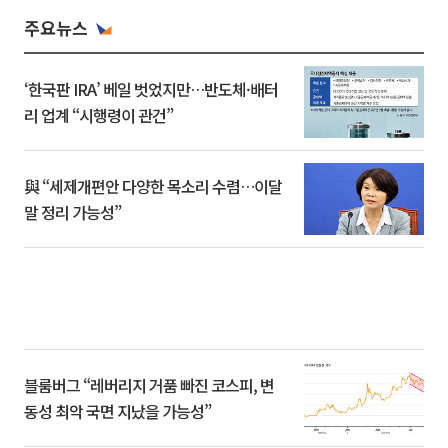
주요뉴스
‘한국판 IRA’ 베일 벗었지만…반도체·배터
리 업계 “시행령이 관건”
與 “세제개편안 다양한 목소리 수렴…이달
말 정리 가능성”
블룸버그 “레버리지 거품 빠진 코스피, 변
동성 최악 국면 지났을 가능성”