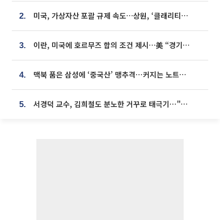
미국, 가상자산 포괄 규제 속도…상원, ‘클래리티법’ 9월 절차투표 추진
2.
이란, 미국에 호르무즈 합의 조건 제시…美 “경기 아직 안 끝나” [종합]
3.
맥북 품은 삼성에 ‘중국산’ 맹추격⋯커지는 노트북 OLED 시장
4.
서경덕 교수, 김희철도 분노한 거꾸로 태극기⋯"엉터리는 아냐, 아쉬울 뿐"
5.