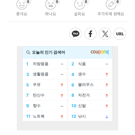
0
0
0
0
좋아요
화나요
슬퍼요
추가취재 원해요