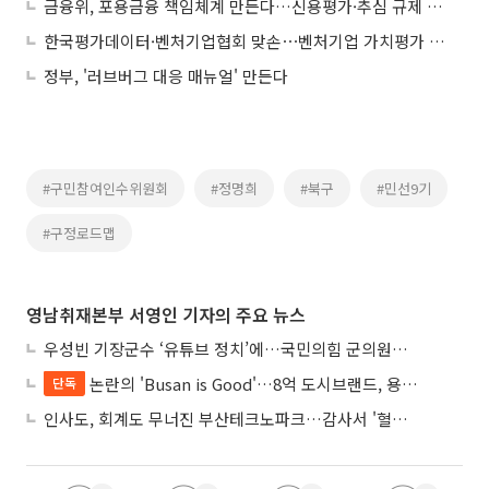
금융위, 포용금융 책임체계 만든다…신용평가·추심 규제 손질
한국평가데이터·벤처기업협회 맞손⋯벤처기업 가치평가 체계 만든다
정부, '러브버그 대응 매뉴얼' 만든다
#구민참여인수위원회
#정명희
#북구
#민선9기
#구정로드맵
영남취재본부 서영인 기자의 주요 뉴스
우성빈 기장군수 ‘유튜브 정치’에…국민의힘 군의원들 집단 반발
논란의 'Busan is Good'…8억 도시브랜드, 용산 대통령실 CI 업체가 수행
단독
인사도, 회계도 무너진 부산테크노파크…감사서 '혈세 유용·인사 뒤집기' 적발