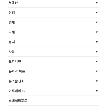
부동산
산업
경제
국제
정치
사회
오피니언
문화·라이프
뉴스발전소
이투데이TV
스페셜리포트