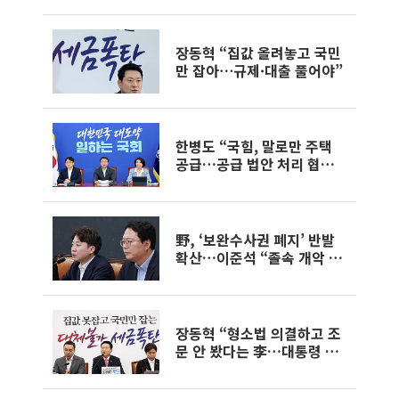
장동혁 “집값 올려놓고 국민
만 잡아⋯규제·대출 풀어야”
한병도 “국힘, 말로만 주택
공급…공급 법안 처리 협조
하라”
野, ‘보완수사권 폐지’ 반발
확산…이준석 “졸속 개악 입
법”
장동혁 “형소법 의결하고 조
문 안 봤다는 李…대통령 맞
나”