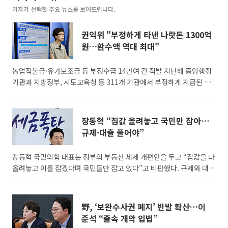
기자가 선택한 주요 뉴스를 보여드립니다.
권익위 "부정하게 타낸 나랏돈 1300억
원…환수액 역대 최대"
농업직불금·유가보조금 등 부정수급 14만여 건 적발 지난해 중앙행정
기관과 지방정부, 시도교육청 등 311개 기관에서 부정하게 지급된 나
랏돈이 1300억 원에 달한 것으로 나타났다. 국민권익위원회는 7일 중
앙행정기관과 지방정부, 시도교육청 등 311개 기관을 대상으로 실시한
‘공공재정환수제도 이행 실태 점검’ 결과를 발표했다. 점검 결과 지난해
장동혁 “집값 올려놓고 국민만 잡아⋯
적발된 부정수급은 총 14만1781건으로, 환수 결정액은 1296억 원에
규제·대출 풀어야”
달했다. 부정수급 기관과 개인에게 부과된 제재부가금은 500억 원으로
집계됐다. 전년과 비교하면 환수 결정액은 104
장동혁 국민의힘 대표는 정부의 부동산 세제 개편안을 두고 “집값을 다
올려놓고 이를 잡겠다며 국민들만 잡고 있다”고 비판했다. 규제와 대출
을 풀고 재개발·재건축을 촉진해야 한다고 주장했다. 장 대표는 7일 오
전 국회에서 열린 부동산정책 정상화 특별위원회 전체회의에서 “이재
명 대통령이 만악의 근원”이라며 “부동산 지옥을 만든 주범이 바로 이
野, ‘보완수사권 폐지’ 반발 확산…이
재명 정권”이라고 말했다. 그는 “이재명 정권 1년 동안 서울 아파트값
준석 “졸속 개악 입법”
이 11%나 올랐다”며 “문재인 정부조차 넘어선 역대 정부 가운데 압도