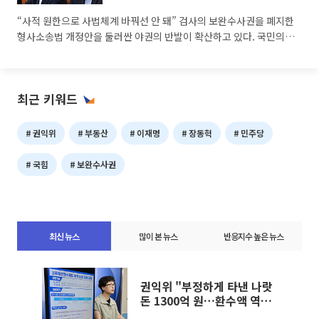
적인 1위”라고 주장했다. 이어 “이 대통령이 밤마다 S
“사적 원한으로 사법체계 바꿔선 안 돼” 검사의 보완수사권을 폐지한
형사소송법 개정안을 둘러싼 야권의 반발이 확산하고 있다. 국민의힘
에 이어 개혁신당도 전문가 토론회를 열고 개정안이 수사 공백과 피해
자 보호 약화로 이어질 수 있다며 정부·여당을 압박했다. 개혁신당과
한국형사소송법학회는 6일 국회 의원회관에서 ‘검찰개혁인가, 형사사
최근 키워드
법의 붕괴인가’를 주제로 긴급 공동세미나를 개최했다. 이준석 개혁신
당 대표와 천하람 원내대표, 김정철 최고위원을 비롯해 이근우 한국형
사소송법학회 회장과 이창현 한국외대 법학전문대학원 교수, 양홍석·
권익위
부동산
이재명
장동혁
민주당
최창호
국힘
보완수사권
최신 뉴스
많이 본 뉴스
반응지수 높은 뉴스
권익위 "부정하게 타낸 나랏
돈 1300억 원…환수액 역대
최대"