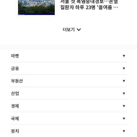
서울 첫 폭염중대경보…온열
질환자 하루 23명 ‘올여름 최
다’
더보기
마켓
금융
부동산
산업
경제
국제
정치