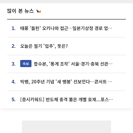
많이 본 뉴스
태풍 '돌핀' 오키나와 접근…일본기상청 경로 업데이트
1.
오늘은 절기 '입추', 뜻은?
2.
합수본, '통계 조작' 서울·경기·충북 선관위 등 추가 압수수색
속보
3.
빅뱅, 20주년 기념 '새 뱅봉' 선보인다⋯콘서트 앞두고 팝업 개최
4.
[증시키워드] 반도체 충격 뚫은 개별 호재...포스코퓨처엠·에코프로·한화솔루션 '눈길'
5.