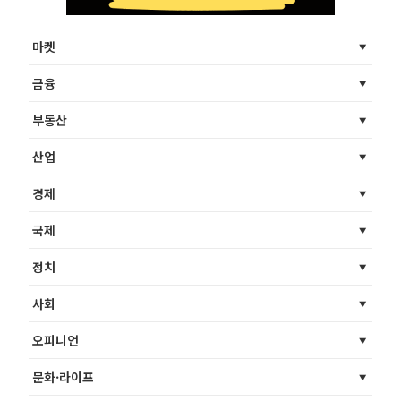
마켓
금융
부동산
산업
경제
국제
정치
사회
오피니언
문화·라이프