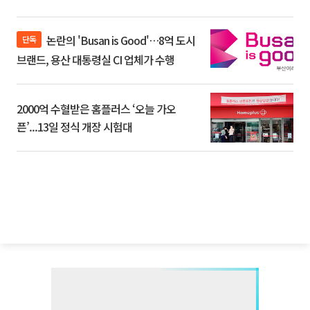
논란의 'Busan is Good'…8억 도시
단독
브랜드, 용산 대통령실 CI 업체가 수행
2000억 수혈받은 홈플러스 ‘오늘 가오
픈’...13일 정식 개장 시험대