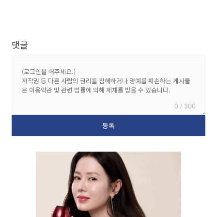
댓글
0 / 300