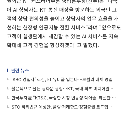
권희근 KT 커스터머부문 영업본부장(전무)은 "다국
어 AI 상담사는 KT 통신 매장을 방문하는 외국인 고
객의 상담 편의성을 높이고 상담사의 업무 효율을 개
선하는 현장형 인공지능 전환 서비스"라며 "앞으로도
고객이 실생활에서 체감할 수 있는 AI 서비스를 지속
확대해 고객 경험을 향상하겠다"고 말했다.
관련 뉴스
‘KBO 경험자’ 로건, kt 유니폼 입는다⋯보쉴리 대체 영입
붉은색으로 물든 광화문 광장…KT, 국내 최초 미디어월 실시간 중계
한국투자證 "KT&G, 극심한 시장 변동성 막아줄 '확실한 방어주'...목표가 23만원"
STO 하위법규 예상안, 풀링·거래한도·정형증권 로드맵 제시