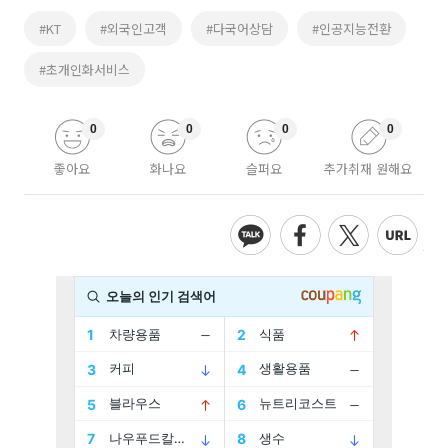
#KT
#외국인고객
#다국어상담
#인공지능전환
#초개인화서비스
0
0
0
0
좋아요
화나요
슬퍼요
추가취재 원해요