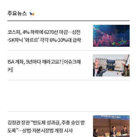
주요뉴스
코스피, 4% 하락에 6270선 마감…삼전
·SK하닉 '와르르' 각각 6%·10%대 급락
ISA 계좌, 5년마다 깨라고요? [이슈크래
커]
김정관 장관 “반도체 성과급, 주총 승인 받
도록”…상법·자본시장법 개정 시사