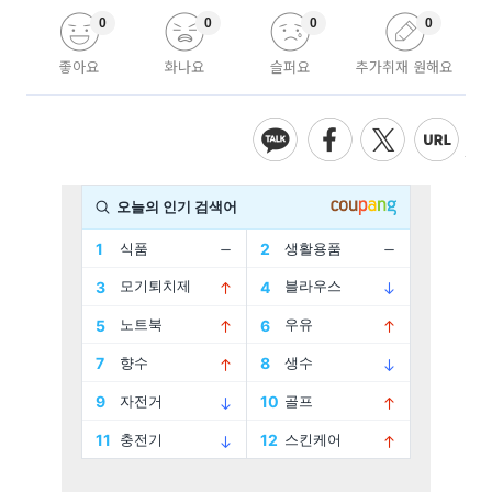
0
0
0
0
좋아요
화나요
슬퍼요
추가취재 원해요