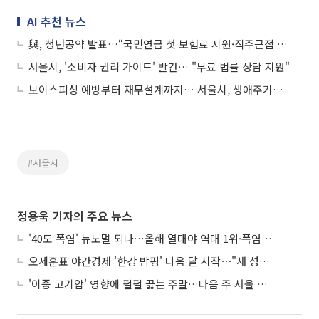
AI 추천 뉴스
與, 청년공약 발표…“국민연금 첫 보험료 지원·직주근접 주택 확대”
서울시, '소비자 권리 가이드' 발간… "무료 법률 상담 지원"
보이스피싱 예방부터 재무설계까지… 서울시, 생애주기별 맞춤 경제교육
#서울시
정용욱 기자의 주요 뉴스
'40도 폭염' 뉴노멀 되나…올해 열대야 역대 1위·폭염일수 평년 3배 넘어
오세훈표 야간경제 '한강 밤핑' 다음 달 시작⋯"새 성장동력 만들 것"
'이중 고기압' 영향에 펄펄 끓는 주말…다음 주 서울 포함 서쪽이 더 덥다