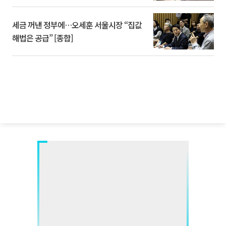
세금 꺼낸 정부에…오세훈 서울시장 “집값
해법은 공급” [종합]