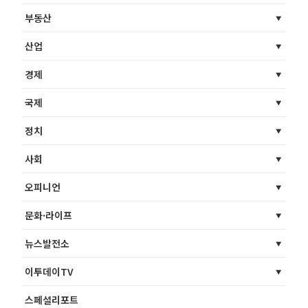
부동산
산업
경제
국제
정치
사회
오피니언
문화·라이프
뉴스발전소
이투데이TV
스페셜리포트