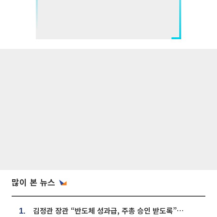
많이 본 뉴스
김정관 장관 “반도체 성과급, 주총 승인 받도록”…상법·자본시장법 개정 시사
1.