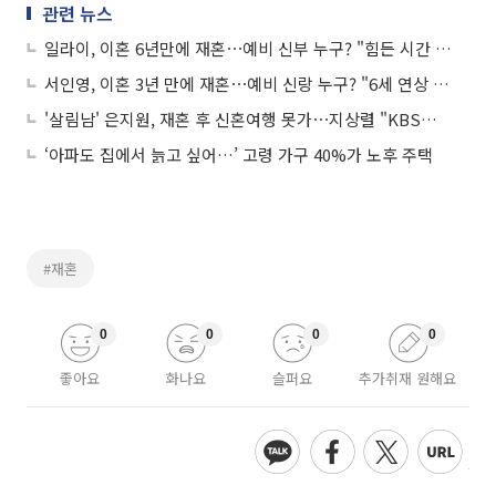
관련 뉴스
일라이, 이혼 6년만에 재혼⋯예비 신부 누구? "힘든 시간 지켜준 사람"
서인영, 이혼 3년 만에 재혼⋯예비 신랑 누구? "6세 연상 사업가"
'살림남' 은지원, 재혼 후 신혼여행 못가⋯지상렬 "KBS서 방송 정지 내려야"
‘아파도 집에서 늙고 싶어…’ 고령 가구 40%가 노후 주택
#재혼
0
0
0
0
좋아요
화나요
슬퍼요
추가취재 원해요