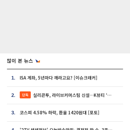
많이 본 뉴스
ISA 계좌, 5년마다 깨라고요? [이슈크래커]
1.
실리콘투, 라이브커머스팀 신설…K뷰티 ‘글로벌 판매망’ 확대[K뷰티 라방戰]
단독
2.
코스피 4.58% 하락, 환율 1420원대 [포토]
3.
'2TV 생생정보' 오늘방송맛집- 결정적 한 수, 3종 메밀면! 메밀 소바 맛집 '의○○○○'