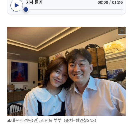
기사 듣기
00:00 / 01:36
▲배우 강성연(왼), 장민욱 부부. (출처=황인철SNS)