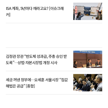
ISA 계좌, 5년마다 깨라고요? [이슈크래
커]
김정관 장관 “반도체 성과급, 주총 승인 받
도록”…상법·자본시장법 개정 시사
세금 꺼낸 정부에…오세훈 서울시장 “집값
해법은 공급” [종합]