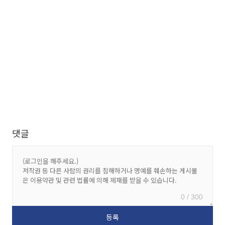
댓글
0 / 300