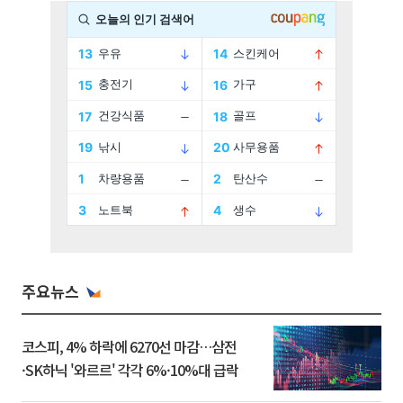
주요뉴스
코스피, 4% 하락에 6270선 마감…삼전
·SK하닉 '와르르' 각각 6%·10%대 급락