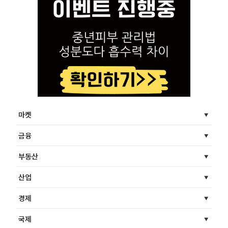
마켓
금융
부동산
산업
경제
국제